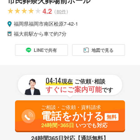
4.2
(
80件
)
福岡県
福岡市
南区
桧原7-42-1
福大前駅
から車で約7分
LINEで共有
地図で見る
04:14
現在
ご依頼･相談
すぐにご案内可能
です
ご相談・ご依頼・資料請求
電話をかける
無料
24時間･365日
いつでも対応
24時間365日対応【通話無料】