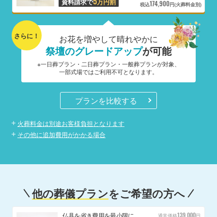
5
資料請求で
万円割
174,900
税込
円(火葬料金別)
さらに！
お花を増やして晴れやかに
祭壇のグレードアップ
が可能
※一日葬プラン・二日葬プラン・一般葬プランが対象、
一部式場ではご利用不可となります。
プランを比較する
火葬料金は別途お客様負担となります
その他に追加費用がかかる場合
他の葬儀プラン
をご希望の方へ
139,000
仏具を省き費用を最小限に
通常価格
円