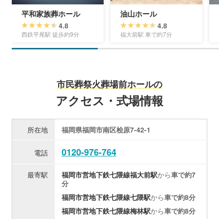
平和家族葬ホール
油山ホール
4.8
4.8
西鉄平尾駅 徒歩約9分
福大前駅 車で約7分
市民葬祭火葬場前ホールの
アクセス・式場情報
所在地
福岡県福岡市南区桧原7-42-1
0120-976-764
電話
最寄駅
福岡市営地下鉄七隈線
福大前駅
から
車で約7
分
福岡市営地下鉄七隈線
七隈駅
から
車で約8分
福岡市営地下鉄七隈線
梅林駅
から
車で約8分