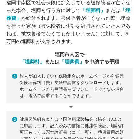
福岡市南区で社会保険に加入している被保険者が亡くな
った場合、埋葬を行う方に対して
「埋葬料」
または
「埋
葬費」
が給付されます。被保険者が亡くなった際、埋葬
を行った家族（被保険者に生計を維持されていた人であ
れば、被扶養者でなくてもかまいません）に対して、5
万円の埋葬料が支給されます。
福岡市南区で
「埋葬料」
または
「埋葬費」
を申請する手順
故人が加入していた保険組合のホームページから健康
1
保険埋葬料（費）支給申請書をダウンロードします。
ホームページから申請書をダウンロードできない場合
は、電話で請求することができます。
健康保険組合または全国健康保険協会（協会けんぽ）
2
に申請します。記入済みの書類に健康保険証、埋葬許
可証もしくは死亡診断書（コピー可）、葬儀費用の領
収書など、葬儀を行った事実と金額がわかるものを添