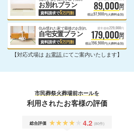
89,000
お別れプラン
税抜
円
5
資料請求で
万円割
97,900
税込
円(火葬料金別)
229,000
住み慣れた家で最後のお別れ
通常価格
円
179,000
自宅安置プラン
税抜
円
5
資料請求で
万円割
196,900
税込
円(火葬料金別)
【対応式場は
お電話
にてご案内いたします】
市民葬祭火葬場前ホールを
利用されたお客様の評価
4.2
総合評価
(80件)