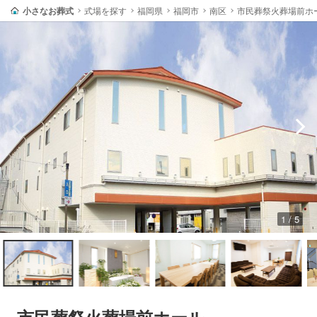
小さなお葬式
式場を探す
福岡県
福岡市
南区
市民葬祭火葬場前ホ
1 / 5
市民葬祭火葬場前ホール