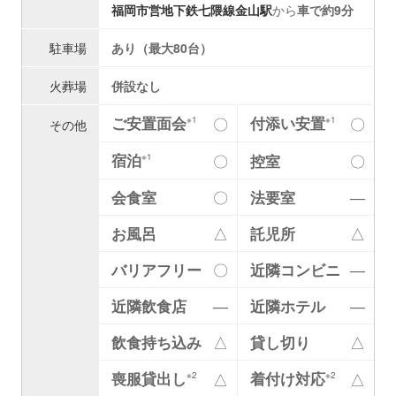
福岡市営地下鉄七隈線
金山駅
から
車で約9分
駐車場
あり（最大80台）
火葬場
併設なし
ご安置面会
付添い安置
〇
〇
※1
※1
その他
宿泊
〇
控室
〇
※1
会食室
〇
法要室
―
お風呂
△
託児所
△
バリアフリー
〇
近隣コンビニ
―
近隣飲食店
―
近隣ホテル
―
飲食持ち込み
△
貸し切り
△
喪服貸出し
着付け対応
△
△
※2
※2