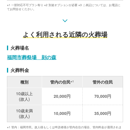
※1 一部対応不可プラン有り ※2 別途オプションが必要 ※3 △表記については、お電話に
てお問合せください。
よく利用される近隣の火葬場
火葬場名
福岡市葬祭場 刻の森
火葬料金
種別
管内の住民
管外の住民
※1
10歳以上
20,000円
70,000円
(故人)
10歳未満
10,000円
35,000円
(故人)
※1 管内：福岡市民。故人様もしくは申請者様が管内在住の場合、管内料金が適用されま