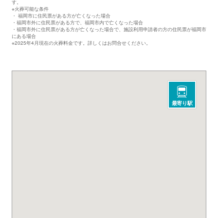
す。
※火葬可能な条件
・ 福岡市に住民票がある方が亡くなった場合
・福岡市外に住民票がある方で、福岡市内で亡くなった場合
・福岡市外に住民票がある方が亡くなった場合で、施設利用申請者の方の住民票が福岡市
にある場合
※2025年4月現在の火葬料金です。詳しくはお問合せください。
最寄り駅