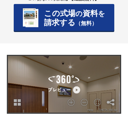
この式場
資料
の
を
請求する
（無料）