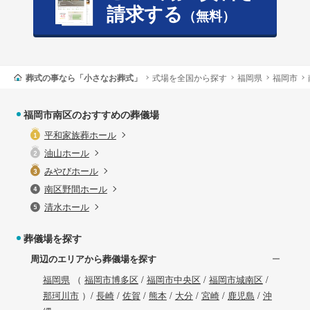
請求する
（無料）
葬式の事なら「小さなお葬式」
式場を全国から探す
福岡県
福岡市
福岡市南区のおすすめの葬儀場
平和家族葬ホール
油山ホール
みやびホール
南区野間ホール
清水ホール
葬儀場を探す
周辺のエリアから葬儀場を探す
福岡県
（
福岡市博多区
/
福岡市中央区
/
福岡市城南区
/
那珂川市
）/
長崎
/
佐賀
/
熊本
/
大分
/
宮崎
/
鹿児島
/
沖