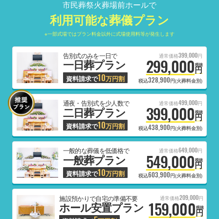
市民葬祭火葬場前ホールで
利用可能な葬儀プラン
※一部式場ではプラン料金以外に式場使用料等が発生します
399,000
告別式のみを一日で
通常価格
円
299,000
一日葬プラン
税抜
円
10
資料請求で
万円割
328,900
税込
円(火葬料金別)
499,000
通夜・告別式を少人数で
通常価格
円
399,000
二日葬プラン
税抜
円
10
資料請求で
万円割
438,900
税込
円(火葬料金別)
649,000
一般的な葬儀を低価格で
通常価格
円
549,000
一般葬プラン
税抜
円
10
資料請求で
万円割
603,900
税込
円(火葬料金別)
209,000
施設預かりで自宅の準備不要
通常価格
円
159,000
ホール安置プラン
税抜
円