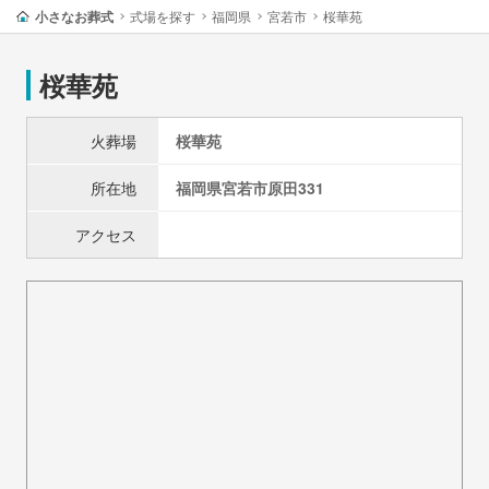
小さなお葬式
式場を探す
福岡県
宮若市
桜華苑
桜華苑
火葬場
桜華苑
所在地
福岡県
宮若市
原田331
アクセス