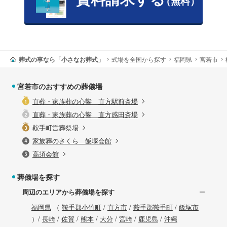
（無料）
葬式の事なら「小さなお葬式」
式場を全国から探す
福岡県
宮若市
宮若市のおすすめの葬儀場
直葬・家族葬の心響 直方駅前斎場
直葬・家族葬の心響 直方感田斎場
鞍手町営葬祭場
家族葬のさくら 飯塚会館
高須会館
葬儀場を探す
周辺のエリアから葬儀場を探す
福岡県
（
鞍手郡小竹町
/
直方市
/
鞍手郡鞍手町
/
飯塚市
）/
長崎
/
佐賀
/
熊本
/
大分
/
宮崎
/
鹿児島
/
沖縄