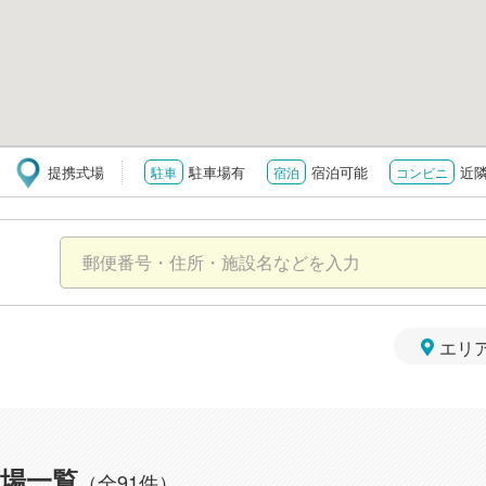
提携式場
駐車場有
宿泊可能
近
駐車
宿泊
コンビニ
エリ
場一覧
（全91件）