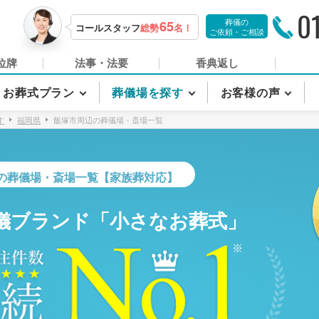
0
葬儀の
65
コールスタッフ
総勢
名！
ご依頼・ご相談
位牌
法事・法要
香典返し
お葬式プラン
葬儀場を探す
お客様の声
す
福岡県
飯塚市周辺の葬儀場・斎場一覧
の葬儀場・斎場一覧【家族葬対応】
儀ブランド「小さなお葬式」