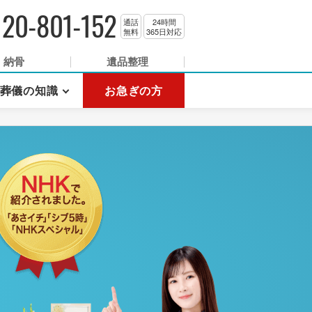
120-801-152
通話
24時間
無料
365日対応
納骨
遺品整理
葬儀の知識
お急ぎの方