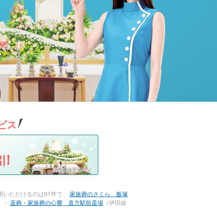
ビス
!
用いただけるのは91件で、
家族葬のさくら 飯塚
）・
直葬・家族葬の心響 直方駅前斎場
（伊田線