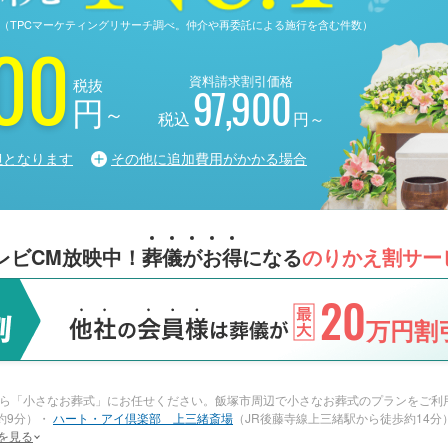
る調査（TPCマーケティングリサーチ調べ。仲介や再委託による施行を含む件数）
00
資料請求割引価格
税抜
97,900
円
～
税込
円～
担となります
その他に追加費用がかかる場合
レビCM放映中！
葬
儀
が
お
得
になる
のりかえ割サー
20
万円割引
ら「小さなお葬式」にお任せください。飯塚市周辺で小さなお葬式のプランをご利
約9分）・
ハート・アイ倶楽部 上三緒斎場
（JR後藤寺線上三緒駅から徒歩約14分
を見る