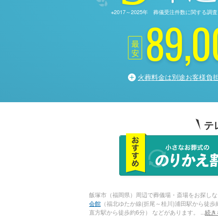
※2017～2025年 葬儀受注件数に関す
89,0
最
安
火葬料金は別途お客様負
テ
飯塚市（福岡県）周辺で葬儀場・斎場をお探しな
会館
（福北ゆたか線(折尾～桂川)浦田駅から徒歩
直方駅から徒歩約6分） などがあります。
...
続き