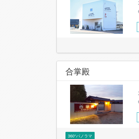
合掌殿
360°パノラマ