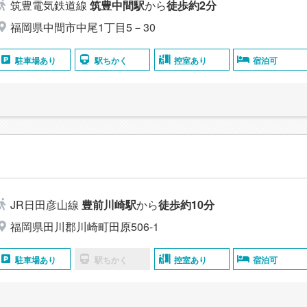
筑豊電気鉄道線
筑豊中間駅
から
徒歩約2分
福岡県中間市中尾1丁目5－30
駐車場あり
駅ちかく
控室あり
宿泊可
JR日田彦山線
豊前川崎駅
から
徒歩約10分
福岡県田川郡川崎町田原506-1
駐車場あり
駅ちかく
控室あり
宿泊可