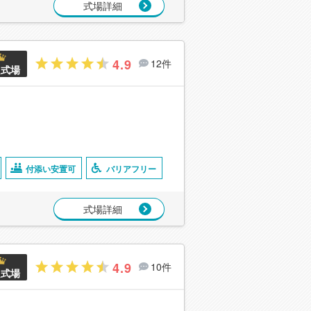
式場詳細
4.9
12件
良式場
付添い安置可
バリアフリー
式場詳細
4.9
10件
良式場