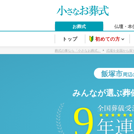
お葬式
仏壇・本
トップ
初めての方
葬式の事なら「小さなお葬式」
式場を全国から探
飯塚市
周辺
みんなが選ぶ葬
9