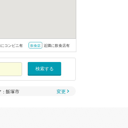
隣にコンビニ有
近隣に飲食店有
飲食店
検索する
変更
ア：