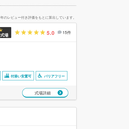
2年のレビュー付き評価をもとに算出しています。
5.0
15件
良式場
付添い安置可
バリアフリー
式場詳細