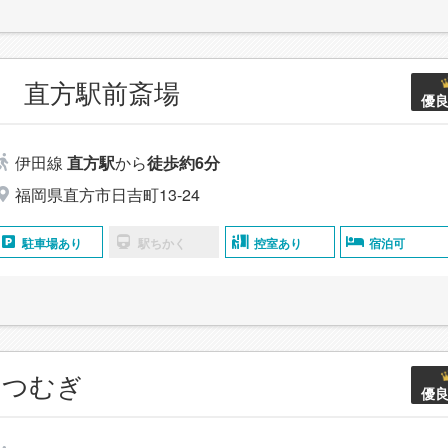
 直方駅前斎場
優
伊田線
直方駅
から
徒歩約6分
福岡県直方市日吉町13-24
駐車場あり
駅ちかく
控室あり
宿泊可
 つむぎ
優