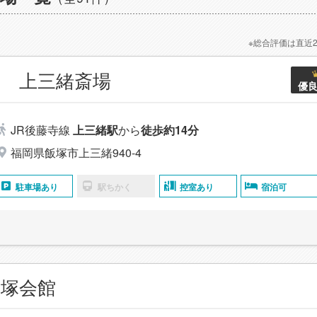
※総合評価は直近
 上三緒斎場
優
JR後藤寺線
上三緒駅
から
徒歩約14分
福岡県飯塚市上三緒940-4
駐車場あり
駅ちかく
控室あり
宿泊可
塚会館