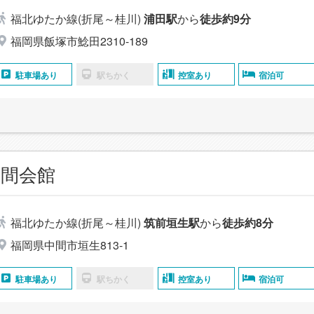
福北ゆたか線(折尾～桂川)
浦田駅
から
徒歩約9分
福岡県飯塚市鯰田2310-189
駐車場あり
駅ちかく
控室あり
宿泊可
間会館
福北ゆたか線(折尾～桂川)
筑前垣生駅
から
徒歩約8分
福岡県中間市垣生813-1
駐車場あり
駅ちかく
控室あり
宿泊可