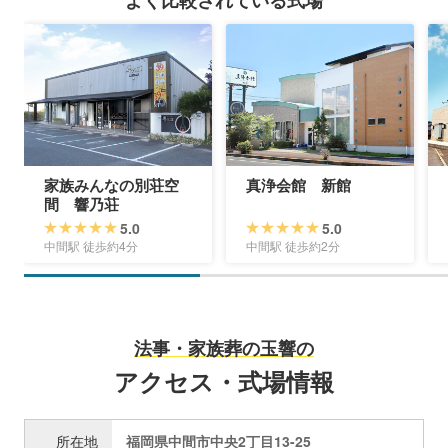
家族みんなの別荘空
真浄会館 新館
間 響乃荘
5.0
5.0
中間駅 徒歩約4分
中間駅 徒歩約2分
法事・家族葬の玉響の
アクセス・式場情報
所在地
福岡県中間市中央2丁目13-25