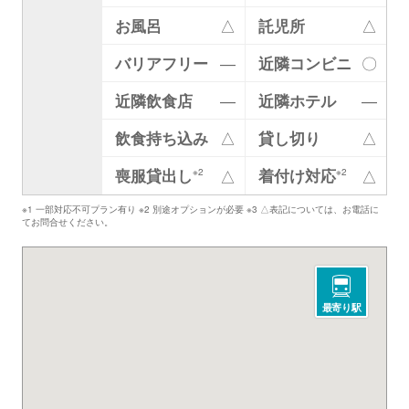
お風呂
△
託児所
△
バリアフリー
―
近隣コンビニ
〇
近隣飲食店
―
近隣ホテル
―
飲食持ち込み
△
貸し切り
△
喪服貸出し
着付け対応
△
△
※2
※2
※1 一部対応不可プラン有り ※2 別途オプションが必要 ※3 △表記については、お電話に
てお問合せください。
最寄り駅