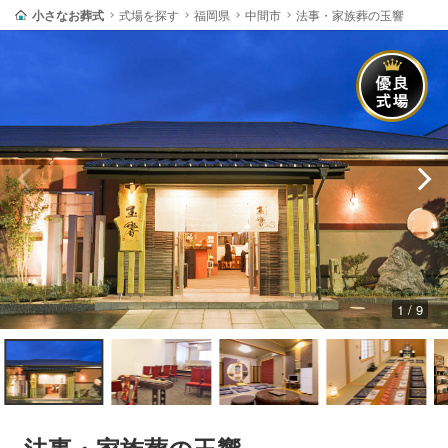
小さなお葬式
式場を探す
福岡県
中間市
法事・家族葬の玉響
1 / 9
法事・家族葬の玉響