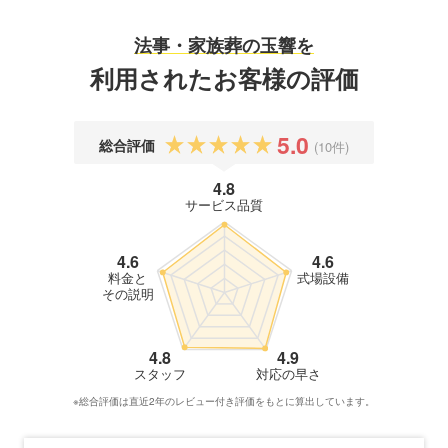
法事・家族葬の玉響を
利用されたお客様の評価
5.0
総合評価
(10件)
4.8
サービス品質
4.6
4.6
料金と
式場設備
その説明
4.8
4.9
スタッフ
対応の早さ
※総合評価は直近2年のレビュー付き評価をもとに算出しています。