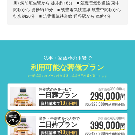
川) 筑前垣生駅から 徒歩約18分 ■ 筑豊電気鉄道線 東中
間駅から 徒歩約19分 ■ 筑豊電気鉄道線 筑豊中間駅から
徒歩約20分 ■ 筑豊電気鉄道線 通谷駅から 車約4分
法事・家族葬の玉響で
利用可能な葬儀プラン
※一部式場ではプラン料金以外に式場使用料等が発生します
399,000
告別式のみを一日で
通常価格
円
299,000
一日葬プラン
税抜
円
10
資料請求で
万円割
328,900
税込
円(火葬料金別)
499,000
通夜・告別式を少人数で
通常価格
円
399,000
二日葬プラン
税抜
円
10
資料請求で
万円割
438,900
税込
円(火葬料金別)