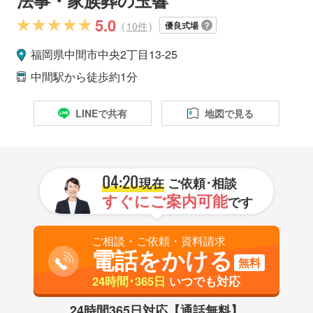
5.0
(
10件
)
優良式場
福岡県
中間市
中央2丁目13-25
中間駅
から徒歩約1分
LINEで共有
地図で見る
04:20
現在
ご依頼･相談
すぐにご案内可能
です
ご相談・ご依頼・資料請求
電話をかける
無料
24時間･365日
いつでも対応
24時間365日対応【通話無料】