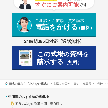
すぐにご案内可能
です
ご相談・ご依頼・資料請求
電話をかける
（無料）
24時間365日対応【通話無料】
この式場
資料
の
を
請求する
（無料）
葬式の事なら「小さなお葬式」
式場を全国から探す
福岡県
中間市
中間市のおすすめの葬儀場
家族みんなの別荘空間 響乃荘