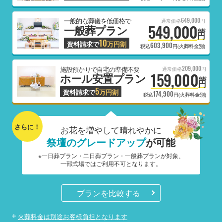
649,000
一般的な葬儀を低価格で
通常価格
円
549,000
一般葬プラン
税抜
円
10
資料請求で
万円割
603,900
税込
円(火葬料金別)
209,000
施設預かりで自宅の準備不要
通常価格
円
159,000
ホール安置プラン
税抜
円
5
資料請求で
万円割
174,900
税込
円(火葬料金別)
さらに！
お花を増やして晴れやかに
祭壇のグレードアップ
が可能
※一日葬プラン・二日葬プラン・一般葬プランが対象、
一部式場ではご利用不可となります。
プランを比較する
火葬料金は別途お客様負担となります