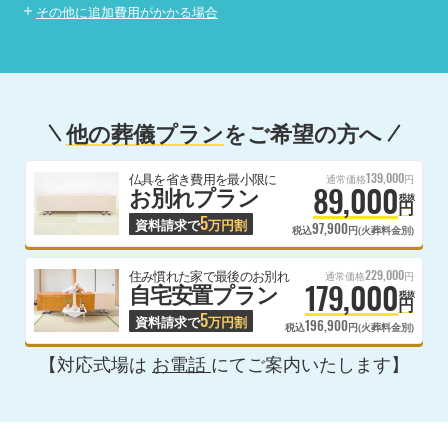
その他に追加費用がかかる場合
他の葬儀プラン
をご希望の方へ
139,000
仏具を省き費用を最小限に
通常価格
円
89,000
お別れプラン
税抜
円
5
資料請求で
万円割
97,900
税込
円(火葬料金別)
229,000
住み慣れた家で最後のお別れ
通常価格
円
179,000
自宅安置プラン
税抜
円
5
資料請求で
万円割
196,900
税込
円(火葬料金別)
【対応式場は
お電話
にてご案内いたします】