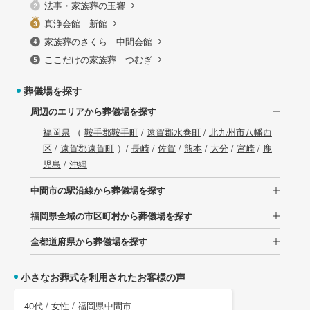
法事・家族葬の玉響
真浄会館 新館
家族葬のさくら 中間会館
ここだけの家族葬 つむぎ
葬儀場を探す
周辺のエリアから葬儀場を探す
福岡県
（
鞍手郡鞍手町
/
遠賀郡水巻町
/
北九州市八幡西
区
/
遠賀郡遠賀町
）/
長崎
/
佐賀
/
熊本
/
大分
/
宮崎
/
鹿
児島
/
沖縄
中間市の駅沿線から葬儀場を探す
福岡県全域の市区町村から葬儀場を探す
全都道府県から葬儀場を探す
小さなお葬式を利用されたお客様の声
40代 / 女性 / 福岡県中間市