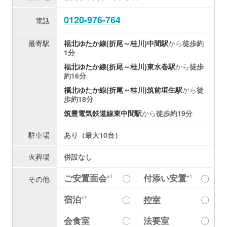
0120-976-764
電話
最寄駅
福北ゆたか線(折尾～桂川)
中間駅
から
徒歩約
1分
福北ゆたか線(折尾～桂川)
東水巻駅
から
徒歩
約16分
福北ゆたか線(折尾～桂川)
筑前垣生駅
から
徒
歩約18分
筑豊電気鉄道線
東中間駅
から
徒歩約19分
駐車場
あり（最大10台）
火葬場
併設なし
ご安置面会
付添い安置
〇
〇
※1
※1
その他
宿泊
〇
控室
〇
※1
会食室
〇
法要室
〇