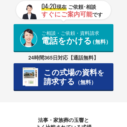
04:20
現在
ご依頼･相談
すぐにご案内可能
です
ご相談・ご依頼・資料請求
電話をかける
（無料）
24時間365日対応【通話無料】
この式場
資料
の
を
請求する
（無料）
法事・家族葬の玉響と
よく比較されている式場