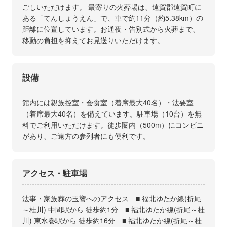
ごしいただけます。 最寄りの火葬場は、遠賀郡遠賀町に
ある「てんしょうえん」で、車で約11分（約5.38km）の
距離に位置しています。お通夜・告別式から火葬まで、
移動の負担を抑えてお見送りいただけます。
設備
館内には親族控室・会食室（着席最大40名）・法要室
（着席最大40名）を備えています。駐車場（10台）を無
料でご利用いただけます。徒歩圏内（500m）にコンビニ
があり、ご遠方の参列者にも便利です。
アクセス・駐車場
法事・家族葬の玉響へのアクセス ■ 福北ゆたか線(折尾
～桂川) 中間駅から 徒歩約1分 ■ 福北ゆたか線(折尾～桂
川) 東水巻駅から 徒歩約16分 ■ 福北ゆたか線(折尾～桂