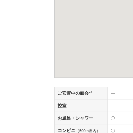
ご安置中の面会
※1
―
控室
―
お風呂・シャワー
〇
コンビニ
〇
（500m圏内）