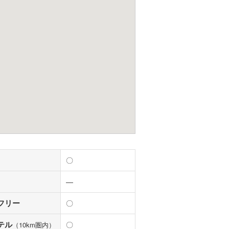
〇
―
フリー
〇
テル
〇
（10km圏内）