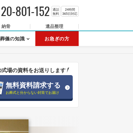
120-801-152
通話
24時間
無料
365日対応
納骨
遺品整理
葬儀の知識
お急ぎの方
の式場の資料をお送りします
無料資料請求する
お葬式と分からない封筒でお届け