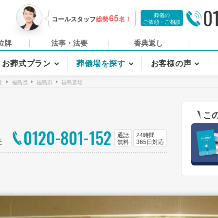
0
葬儀の
65
コールスタッフ
総勢
名！
ご依頼・ご相談
位牌
法事・法要
香典返し
お葬式プラン
葬儀場を探す
お客様の声
す
福島県
福島市
福島斎場
こ
0120-801-152
通話
24時間
件
無料
365日対応