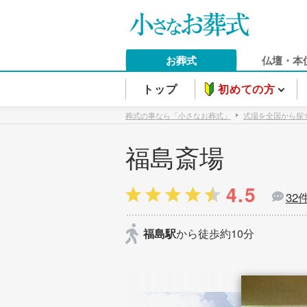
お葬式
仏壇・本
トップ
初めての方
葬式の事なら「小さなお葬式」
式場を全国から探
福島斎場
4.5
32
福島駅
から徒歩約10分