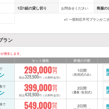
1日1組の貸し切り
喪服の
お問合せください
※1 一部対応不可プランがご
プラン
等が発生します。
セット価格
葬儀の日数
299,000
で
税抜
1日間
円
ン
（告別式のみ）
328,900
税込
円（火葬料金別）
399,000
数で
税抜
2日間
円
ン
（通夜･告別式）
438,900
税込
円（火葬料金別）
549,000
格で
税抜
2日間
円