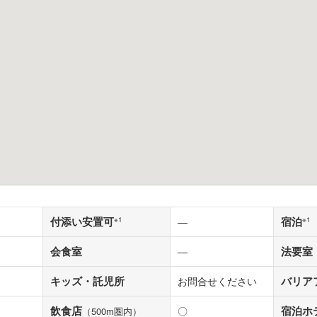
付添い安置可
宿泊
※1
―
※1
会食室
法要室
―
キッズ・託児所
バリア
お問合せください
飲食店
宿泊ホ
〇
（500m圏内）