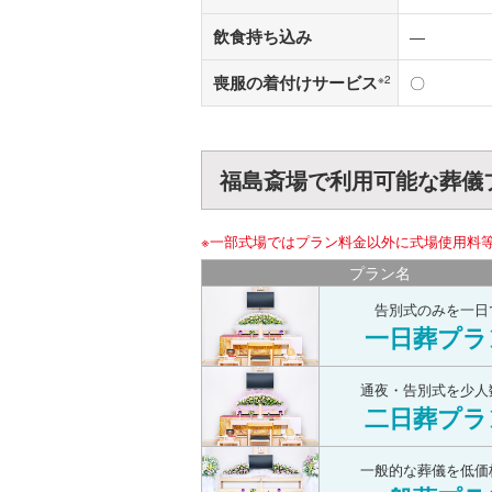
飲食持ち込み
―
喪服の着付けサービス
※2
〇
福島斎場で利用可能な葬儀
※一部式場ではプラン料金以外に式場使用料
プラン名
告別式のみを一日
一日葬プラ
通夜・告別式を少人
二日葬プラ
一般的な葬儀を低価