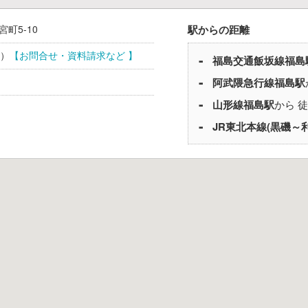
宮町5-10
駅からの距離
）
【お問合せ・資料請求など 】
福島交通飯坂線
福島
阿武隈急行線
福島駅
山形線
福島駅
から 徒
JR東北本線(黒磯～