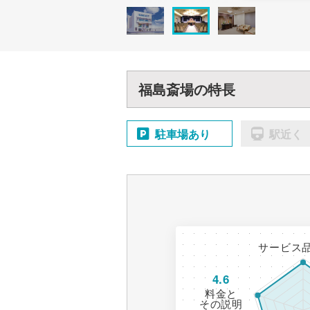
福島斎場の特長
駐車場あり
駅近く
サービス
4.6
料金と
その説明