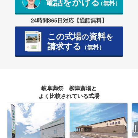
電話をかける
（無料）
24時間365日対応【通話無料】
この式場
資料
の
を
請求する
（無料）
岐阜葬祭 柳津斎場と
よく比較されている式場