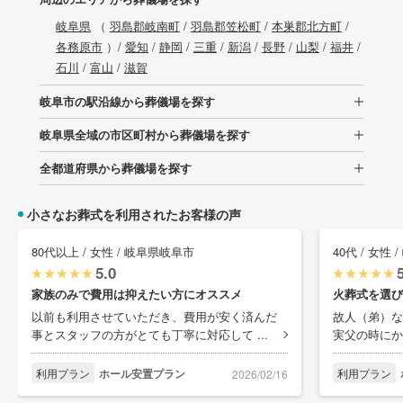
岐阜県
（
羽島郡岐南町
/
羽島郡笠松町
/
本巣郡北方町
/
各務原市
）/
愛知
/
静岡
/
三重
/
新潟
/
長野
/
山梨
/
福井
/
石川
/
富山
/
滋賀
岐阜市の駅沿線から葬儀場を探す
岐阜県全域の市区町村から葬儀場を探す
全都道府県から葬儀場を探す
小さなお葬式を利用されたお客様の声
80代以上 / 女性 / 岐阜県岐阜市
40代 / 女性
5.0
家族のみで費用は抑えたい方にオススメ
火葬式を選び
以前も利用させていただき、費用が安く済んだ
故人（弟）な
事とスタッフの方がとても丁寧に対応して ...
実父の時にか
利用プラン
ホール安置プラン
利用プラン
2026/02/16