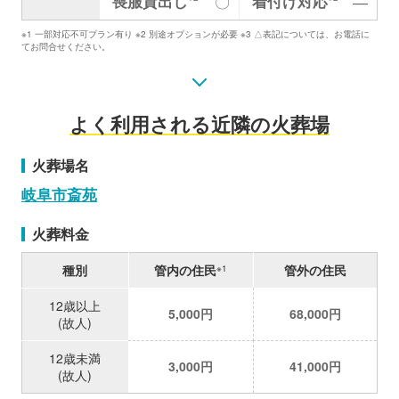
喪服貸出し
着付け対応
〇
―
※1 一部対応不可プラン有り ※2 別途オプションが必要 ※3 △表記については、お電話に
てお問合せください。
よく利用される近隣の火葬場
火葬場名
岐阜市斎苑
火葬料金
種別
管内の住民
管外の住民
※1
12歳以上
5,000円
68,000円
(故人)
12歳未満
3,000円
41,000円
(故人)