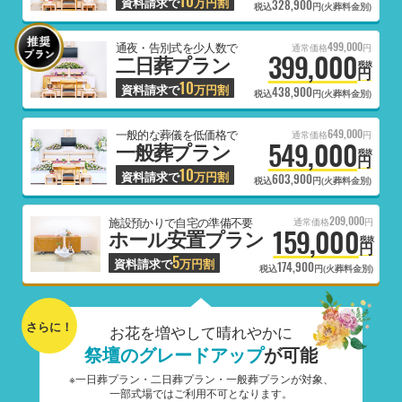
10
資料請求で
万円割
328,900
税込
円(火葬料金別)
499,000
通夜・告別式を少人数で
通常価格
円
399,000
二日葬プラン
税抜
円
10
資料請求で
万円割
438,900
税込
円(火葬料金別)
649,000
一般的な葬儀を低価格で
通常価格
円
549,000
一般葬プラン
税抜
円
10
資料請求で
万円割
603,900
税込
円(火葬料金別)
209,000
施設預かりで自宅の準備不要
通常価格
円
159,000
ホール安置プラン
税抜
円
5
資料請求で
万円割
174,900
税込
円(火葬料金別)
さらに！
お花を増やして晴れやかに
祭壇のグレードアップ
が可能
※一日葬プラン・二日葬プラン・一般葬プランが対象、
一部式場ではご利用不可となります。