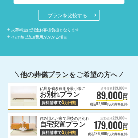
プランを比較する
火葬料金は別途お客様負担となります
その他に追加費用がかかる場合
他の葬儀プラン
をご希望の方へ
139,000
仏具を省き費用を最小限に
通常価格
円
89,000
お別れプラン
税抜
円
5
資料請求で
万円割
97,900
税込
円(火葬料金別)
229,000
住み慣れた家で最後のお別れ
通常価格
円
179,000
自宅安置プラン
税抜
円
5
資料請求で
万円割
196,900
税込
円(火葬料金別)