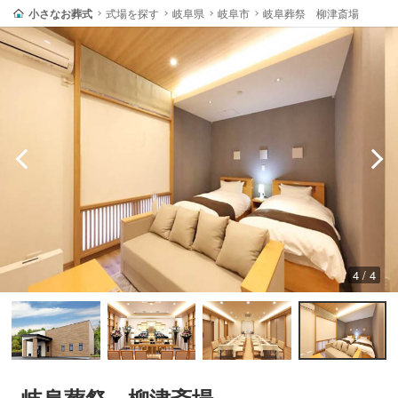
小さなお葬式
式場を探す
岐阜県
岐阜市
岐阜葬祭 柳津斎場
4 / 4
岐阜葬祭 柳津斎場