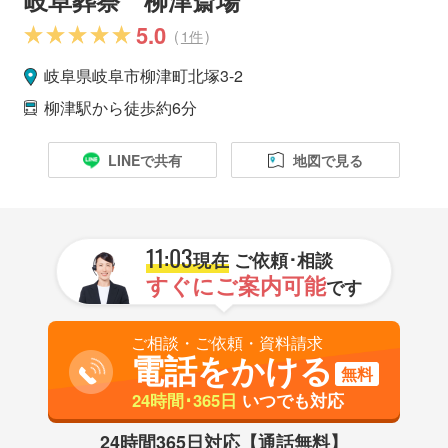
5.0
(
1件
)
岐阜県
岐阜市
柳津町北塚3-2
柳津駅
から徒歩約6分
LINEで共有
地図で見る
11:03
現在
ご依頼･相談
すぐにご案内可能
です
ご相談・ご依頼・資料請求
電話をかける
無料
24時間･365日
いつでも対応
24時間365日対応【通話無料】