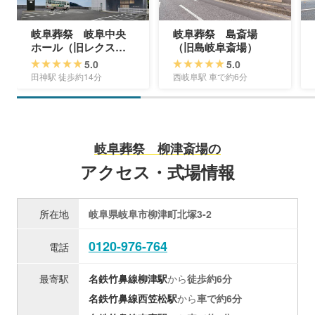
岐阜葬祭 岐阜中央
岐阜葬祭 島斎場
ホール（旧レクスト
（旧島岐阜斎場）
岐阜中央ホール）
5.0
5.0
田神駅 徒歩約14分
西岐阜駅 車で約6分
岐阜葬祭 柳津斎場の
アクセス・式場情報
所在地
岐阜県岐阜市柳津町北塚3-2
0120-976-764
電話
最寄駅
名鉄竹鼻線
柳津駅
から
徒歩約6分
名鉄竹鼻線
西笠松駅
から
車で約6分