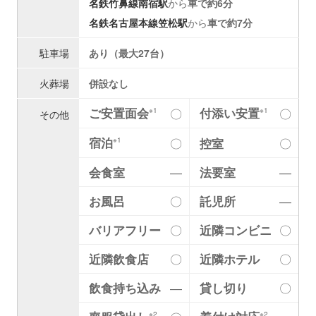
名鉄竹鼻線
南宿駅
から
車で約6分
名鉄名古屋本線
笠松駅
から
車で約7分
駐車場
あり（最大27台）
火葬場
併設なし
ご安置面会
付添い安置
〇
〇
※1
※1
その他
宿泊
〇
控室
〇
※1
会食室
―
法要室
―
お風呂
〇
託児所
―
バリアフリー
〇
近隣コンビニ
〇
近隣飲食店
〇
近隣ホテル
〇
飲食持ち込み
―
貸し切り
〇
※2
※2