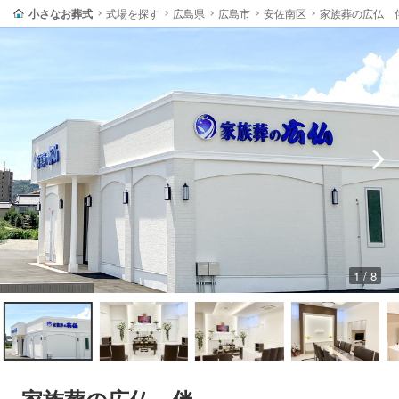
小さなお葬式
式場を探す
広島県
広島市
安佐南区
家族葬の広仏 
1 / 8
家族葬の広仏 伴