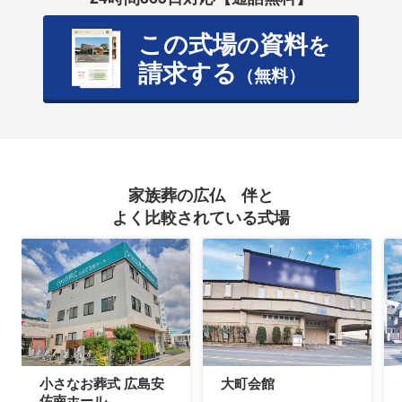
この式場
資料
の
を
請求する
（無料）
家族葬の広仏 伴と
よく比較されている式場
小さなお葬式 広島安
大町会館
佐南ホール