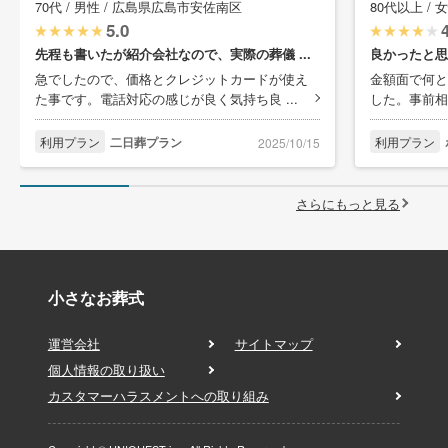
70代 / 男性 / 広島県広島市安佐南区
80代以上 /
5.0
先程も書いたが紹介会社なので、実際の葬儀 ...
良かったと思
急でしたので、価格とクレジットカードが使え
金額面で何と
た事です。電話対応の感じが良く気持ち良 ...
した。事前相
利用プラン
二日葬プラン
利用プラン
2025/10/15
さらにもっと見る
小さなお葬式
運営会社
サイトマップ
個人情報の取り扱い
カスタマーハラスメントへの取り組み