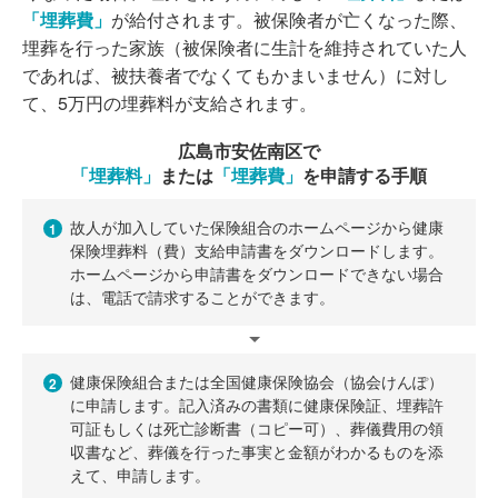
「埋葬費」
が給付されます。被保険者が亡くなった際、
埋葬を行った家族（被保険者に生計を維持されていた人
であれば、被扶養者でなくてもかまいません）に対し
て、5万円の埋葬料が支給されます。
広島市安佐南区で
「埋葬料」
または
「埋葬費」
を申請する手順
故人が加入していた保険組合のホームページから健康
1
保険埋葬料（費）支給申請書をダウンロードします。
ホームページから申請書をダウンロードできない場合
は、電話で請求することができます。
健康保険組合または全国健康保険協会（協会けんぽ）
2
に申請します。記入済みの書類に健康保険証、埋葬許
可証もしくは死亡診断書（コピー可）、葬儀費用の領
収書など、葬儀を行った事実と金額がわかるものを添
えて、申請します。