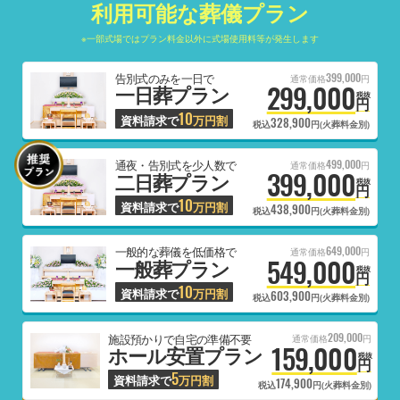
利用可能な葬儀プラン
※一部式場ではプラン料金以外に式場使用料等が発生します
399,000
告別式のみを一日で
通常価格
円
299,000
一日葬プラン
税抜
円
10
資料請求で
万円割
328,900
税込
円(火葬料金別)
499,000
通夜・告別式を少人数で
通常価格
円
399,000
二日葬プラン
税抜
円
10
資料請求で
万円割
438,900
税込
円(火葬料金別)
649,000
一般的な葬儀を低価格で
通常価格
円
549,000
一般葬プラン
税抜
円
10
資料請求で
万円割
603,900
税込
円(火葬料金別)
209,000
施設預かりで自宅の準備不要
通常価格
円
159,000
ホール安置プラン
税抜
円
5
資料請求で
万円割
174,900
税込
円(火葬料金別)