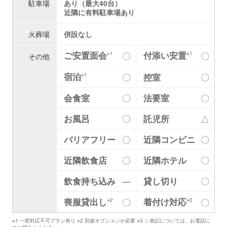
駐車場
あり（最大40台）
近隣に有料駐車場あり
火葬場
併設なし
ご安置面会
付添い安置
〇
〇
※1
※1
その他
宿泊
〇
控室
〇
※1
会食室
〇
法要室
〇
お風呂
〇
託児所
△
バリアフリー
〇
近隣コンビニ
〇
近隣飲食店
〇
近隣ホテル
〇
飲食持ち込み
―
貸し切り
〇
喪服貸出し
着付け対応
〇
〇
※2
※2
※1 一部対応不可プラン有り ※2 別途オプションが必要 ※3 △表記については、お電話に