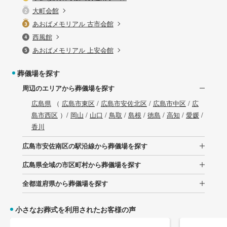
大町会館
あおばメモリアル 古市会館
西風館
あおばメモリアル 上安会館
葬儀場を探す
周辺のエリアから葬儀場を探す
広島県
（
広島市東区
/
広島市安佐北区
/
広島市中区
/
広
島市西区
）/
岡山
/
山口
/
鳥取
/
島根
/
徳島
/
高知
/
愛媛
/
香川
広島市安佐南区の駅沿線から葬儀場を探す
広島県全域の市区町村から葬儀場を探す
全都道府県から葬儀場を探す
小さなお葬式を利用されたお客様の声