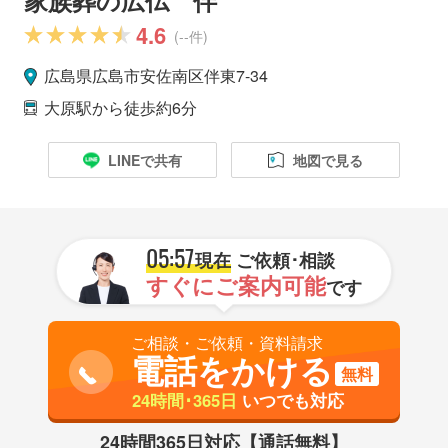
4.6
(--件)
広島県
広島市
安佐南区
伴東7-34
大原駅
から徒歩約6分
LINEで共有
地図で見る
05:57
現在
ご依頼･相談
すぐにご案内可能
です
ご相談・ご依頼・資料請求
電話をかける
無料
24時間･365日
いつでも対応
24時間365日対応【通話無料】