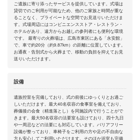
ご遺族に寄り添ったサービスを提供しています。式場は
貸切でのご利用が可能なため、他のご家族と時間が重な
ることなく、プライベートな空間でお見送りいただけま
す。式場周辺にはコンビニエンスストア・レストラン・
ホテルがあり、遠方からお越しの参列者にも便利な環境
です。 最寄りの火葬場は、広島市東区にある「永安館」
で、車で約20分（約9.87km）の距離に位置しています。
お通夜・告別式から火葬まで、移動の負担を抑えてお見
送りいただけます。
設備
遺族控室を完備しており、式の前後にゆっくりとお過ご
しいただけます。最大40名収容の食事室を備えており、
葬儀後の会食（精進落とし）を同施設内で行うことがで
きます。最大50名収容の法要室も設けており、四十九日
や一周忌などの法要にも対応しています。バリアフリー
設備が整っており、車椅子をご利用の方や足の不自由な
方も安心してご利用いただけます。そのほか浴室も完備