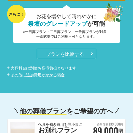
さらに！
お花を増やして晴れやかに
祭壇のグレードアップ
が可能
※一日葬プラン・二日葬プラン・一般葬プランが対象、
一部式場ではご利用不可となります。
プランを比較する
火葬料金は別途お客様負担となります
その他に追加費用がかかる場合
他の葬儀プラン
をご希望の方へ
139,000
仏具を省き費用を最小限に
通常価格
円
89,000
お別れプラン
税抜
円