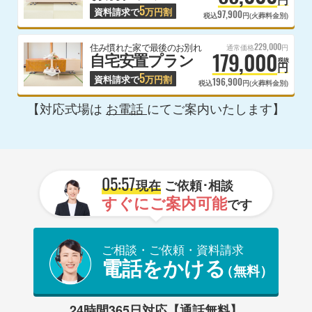
5
資料請求で
万円割
97,900
税込
円(火葬料金別)
229,000
住み慣れた家で最後のお別れ
通常価格
円
179,000
自宅安置プラン
税抜
円
5
資料請求で
万円割
196,900
税込
円(火葬料金別)
【対応式場は
お電話
にてご案内いたします】
05:57
現在
ご依頼･相談
すぐにご案内可能
です
ご相談・ご依頼・資料請求
電話をかける
（無料）
24時間365日対応【通話無料】