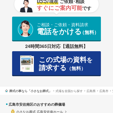
05:57
現在
ご依頼･相談
すぐにご案内可能
です
ご相談・ご依頼・資料請求
電話をかける
（無料）
24時間365日対応【通話無料】
この式場
資料
の
を
請求する
（無料）
葬式の事なら「小さなお葬式」
式場を全国から探す
広島県
広島市
広島市安佐南区のおすすめの葬儀場
小さなお葬式 広島安佐南ホール