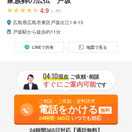
4.9
(--件)
広島県
広島市
東区
戸坂出江1-8-13
戸坂駅
から徒歩約11分
LINEで共有
地図で見る
04:10
現在
ご依頼･相談
すぐにご案内可能
です
ご相談・ご依頼・資料請求
電話をかける
無料
24時間･365日
いつでも対応
24時間365日対応【通話無料】