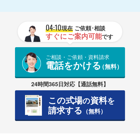
04:10
現在
ご依頼･相談
すぐにご案内可能
です
ご相談・ご依頼・資料請求
電話をかける
（無料）
24時間365日対応【通話無料】
この式場
資料
の
を
請求する
（無料）