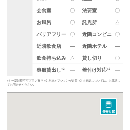
会食室
〇
法要室
〇
お風呂
〇
託児所
△
バリアフリー
〇
近隣コンビニ
〇
近隣飲食店
―
近隣ホテル
―
飲食持ち込み
△
貸し切り
〇
喪服貸出し
着付け対応
―
―
※2
※2
※1 一部対応不可プラン有り ※2 別途オプションが必要 ※3 △表記については、お電話に
てお問合せください。
最寄り駅