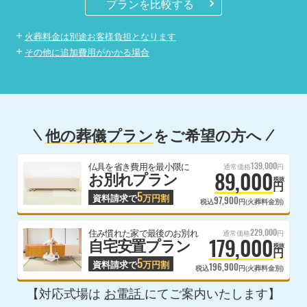
プランを比較する
火葬料金は別途お客様負担となります
その他に追加費用がかかる場合
他の葬儀プラン
をご希望の方へ
139,000
仏具を省き費用を最小限に
通常価格
円
89,000
お別れプラン
税抜
円
5
資料請求で
万円割
97,900
税込
円(火葬料金別)
229,000
住み慣れた家で最後のお別れ
通常価格
円
179,000
自宅安置プラン
税抜
円
5
資料請求で
万円割
196,900
税込
円(火葬料金別)
【対応式場は
お電話
にてご案内いたします】