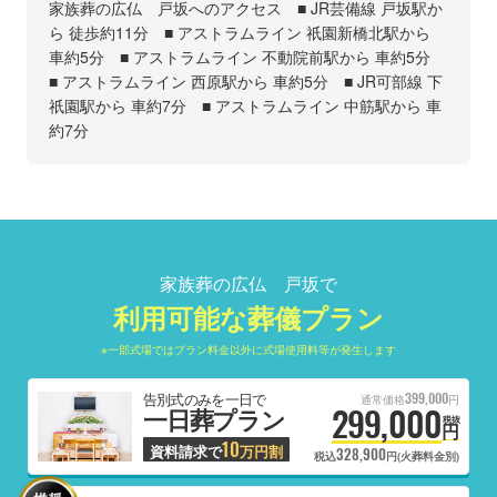
家族葬の広仏 戸坂へのアクセス ■ JR芸備線 戸坂駅か
ら 徒歩約11分 ■ アストラムライン 祇園新橋北駅から
車約5分 ■ アストラムライン 不動院前駅から 車約5分
■ アストラムライン 西原駅から 車約5分 ■ JR可部線 下
祇園駅から 車約7分 ■ アストラムライン 中筋駅から 車
約7分
家族葬の広仏 戸坂で
利用可能な葬儀プラン
※一部式場ではプラン料金以外に式場使用料等が発生します
399,000
告別式のみを一日で
通常価格
円
299,000
一日葬プラン
税抜
円
10
資料請求で
万円割
328,900
税込
円(火葬料金別)