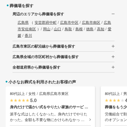
葬儀場を探す
周辺のエリアから葬儀場を探す
広島県
（
安芸郡府中町
/
広島市中区
/
広島市南区
/
広島
市安佐南区
）/
岡山
/
山口
/
鳥取
/
島根
/
徳島
/
高知
/
愛
媛
/
香川
広島市東区の駅沿線から葬儀場を探す
広島県全域の市区町村から葬儀場を探す
全都道府県から葬儀場を探す
小さなお葬式を利用されたお客様の声
80代以上 / 女性 / 広島県広島市東区
80代以上 /
5.0
身内だけで温かい式をやりたい家族のサービ ...
葬儀をもう少
派手な式はしたくなかった。身内だけでやりた
労働組合で割
かった。金額も不要な物にかけられなかっ ...
のオプション