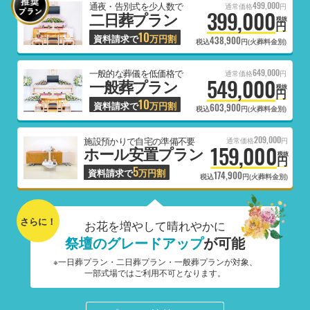
499,000
通夜・告別式を少人数で
通常価格
円
399,000
二日葬プラン
税抜
円
10
資料請求で
万円割
438,900
税込
円(火葬料金別)
649,000
一般的な葬儀を低価格で
通常価格
円
549,000
一般葬プラン
税抜
円
10
資料請求で
万円割
603,900
税込
円(火葬料金別)
209,000
施設預かりで自宅の準備不要
通常価格
円
159,000
ホール安置プラン
税抜
円
5
資料請求で
万円割
174,900
税込
円(火葬料金別)
さらに！
お花を増やして晴れやかに
祭壇のグレードアップ
が可能
※一日葬プラン・二日葬プラン・一般葬プランが対象、
一部式場ではご利用不可となります。