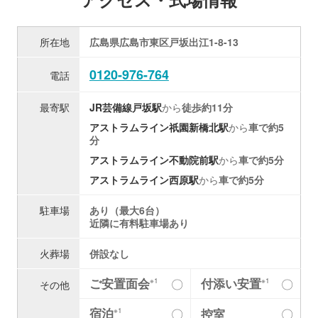
所在地
広島県広島市東区戸坂出江1-8-13
0120-976-764
電話
最寄駅
JR芸備線
戸坂駅
から
徒歩約11分
アストラムライン
祇園新橋北駅
から
車で約5
分
アストラムライン
不動院前駅
から
車で約5分
アストラムライン
西原駅
から
車で約5分
駐車場
あり（最大6台）
近隣に有料駐車場あり
火葬場
併設なし
ご安置面会
付添い安置
〇
〇
※1
※1
その他
宿泊
〇
控室
〇
※1