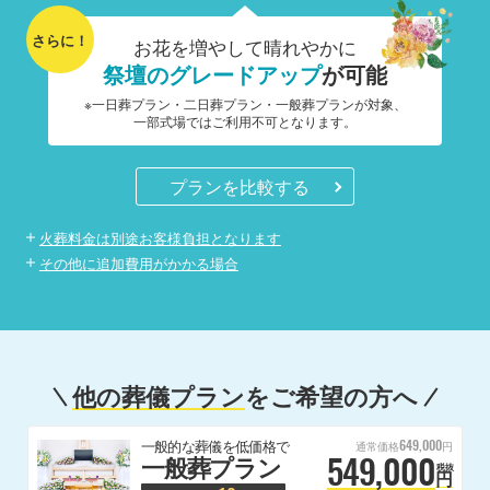
さらに！
お花を増やして晴れやかに
祭壇のグレードアップ
が可能
※一日葬プラン・二日葬プラン・一般葬プランが対象、
一部式場ではご利用不可となります。
プランを比較する
火葬料金は別途お客様負担となります
その他に追加費用がかかる場合
他の葬儀プラン
をご希望の方へ
649,000
一般的な葬儀を低価格で
通常価格
円
549,000
一般葬プラン
税抜
円