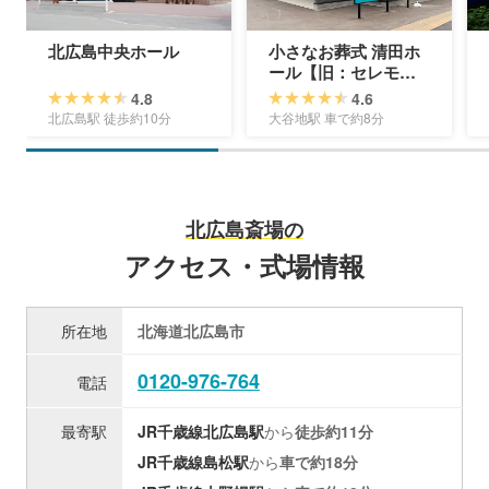
北広島中央ホール
小さなお葬式 清田ホ
ール【旧：セレモニ
ーハウス清田】
4.8
4.6
北広島駅 徒歩約10分
大谷地駅 車で約8分
北広島斎場の
アクセス・式場情報
所在地
北海道北広島市
0120-976-764
電話
最寄駅
JR千歳線
北広島駅
から
徒歩約11分
JR千歳線
島松駅
から
車で約18分