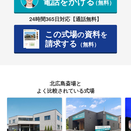
電話をかける
（無料）
24時間365日対応【通話無料】
この式場
資料
の
を
請求する
（無料）
北広島斎場と
よく比較されている式場