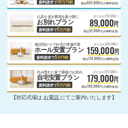
10
資料請求で
万円割
603,900
税込
円(火葬料金別)
139,000
仏具を省き費用を最小限に
通常価格
円
89,000
お別れプラン
税抜
円
5
資料請求で
万円割
97,900
税込
円(火葬料金別)
209,000
施設預かりで自宅の準備不要
通常価格
円
159,000
ホール安置プラン
税抜
円
5
資料請求で
万円割
174,900
税込
円(火葬料金別)
229,000
住み慣れた家で最後のお別れ
通常価格
円
179,000
自宅安置プラン
税抜
円
5
資料請求で
万円割
196,900
税込
円(火葬料金別)
【対応式場は
お電話
にてご案内いたします】