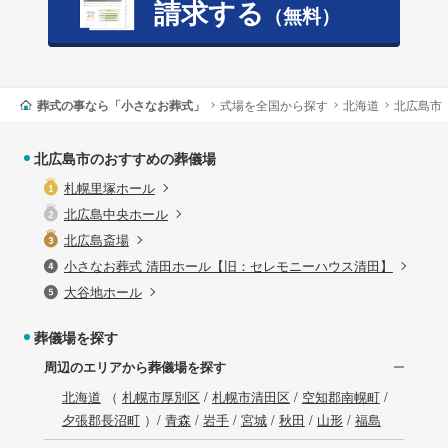
請求する
（無料）
葬式の事なら「小さなお葬式」
式場を全国から探す
北海道
北広島市
北広島市のおすすめの葬儀場
札幌里塚ホール
北広島中央ホール
北広島斎場
小さなお葬式 清田ホール【旧：セレモニーハウス清田】
大谷地ホール
葬儀場を探す
周辺のエリアから葬儀場を探す
北海道
（
札幌市厚別区
/
札幌市清田区
/
空知郡南幌町
/
夕張郡長沼町
）/
青森
/
岩手
/
宮城
/
秋田
/
山形
/
福島