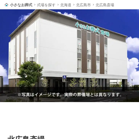
小さなお葬式
式場を探す
北海道
北広島市
北広島斎場
北広島斎場