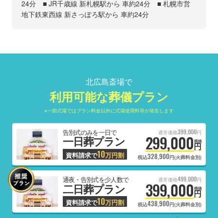
24分 ■ JR千歳線 新札幌駅から 車約24分 ■ 札幌市営
地下鉄東西線 新さっぽろ駅から 車約24分
北広島斎場で
利用可能な葬儀プラン
※一部式場ではプラン料金以外に式場使用料等が発生します
399,000
告別式のみを一日で
通常価格
円
299,000
一日葬プラン
税抜
円
10
資料請求で
万円割
328,900
税込
円(火葬料金別)
499,000
通夜・告別式を少人数で
通常価格
円
399,000
二日葬プラン
税抜
円
10
資料請求で
万円割
438,900
税込
円(火葬料金別)