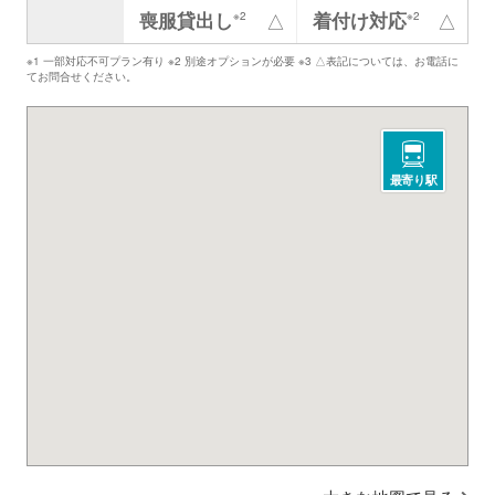
喪服貸出し
着付け対応
△
△
※2
※2
※1 一部対応不可プラン有り ※2 別途オプションが必要 ※3 △表記については、お電話に
てお問合せください。
最寄り駅