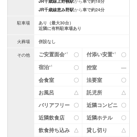
JR千歳線
上野幌駅
から
車で約18分
JR千歳線
恵み野駅
から
車で約24分
駐車場
あり（最大30台）
近隣に有料駐車場あり
火葬場
併設なし
ご安置面会
付添い安置
〇
〇
※1
※1
その他
宿泊
〇
控室
―
※1
会食室
〇
法要室
〇
お風呂
△
託児所
△
バリアフリー
〇
近隣コンビニ
〇
近隣飲食店
〇
近隣ホテル
〇
飲食持ち込み
△
貸し切り
△