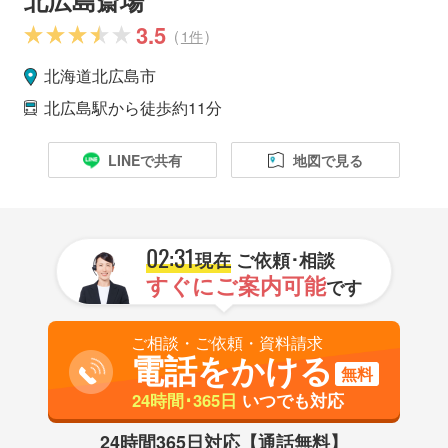
3.5
(
1件
)
北海道
北広島市
北広島駅
から徒歩約11分
LINEで共有
地図で見る
02:31
現在
ご依頼･相談
すぐにご案内可能
です
ご相談・ご依頼・資料請求
電話をかける
無料
24時間･365日
いつでも対応
24時間365日対応【通話無料】