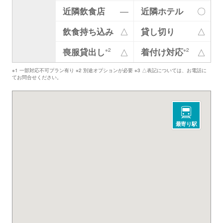
近隣飲食店
―
近隣ホテル
〇
飲食持ち込み
△
貸し切り
△
喪服貸出し
着付け対応
△
△
※2
※2
※1 一部対応不可プラン有り ※2 別途オプションが必要 ※3 △表記については、お電話に
てお問合せください。
最寄り駅