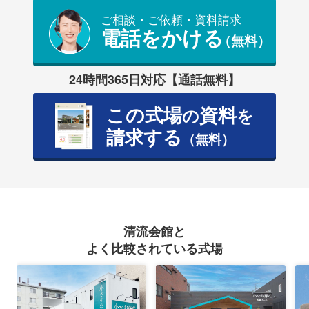
ご相談・ご依頼・資料請求
電話をかける
（無料）
24時間365日対応【通話無料】
この式場
資料
の
を
請求する
（無料）
清流会館と
よく比較されている式場