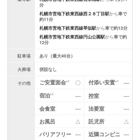
分
札幌市営地下鉄東西線
西２８丁目駅
から
車で
約11分
札幌市営地下鉄東西線
琴似駅
から
車で約12分
札幌市営地下鉄東西線
円山公園駅
から
車で約
12分
駐車場
あり（最大40台）
火葬場
併設なし
ご安置面会
付添い安置
〇
―
※1
※1
その他
宿泊
―
控室
―
※1
会食室
―
法要室
―
お風呂
△
託児所
△
バリアフリー
―
近隣コンビニ
―