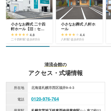
小さなお葬式 二十四
小さなお葬式 八軒ホ
軒ホール【旧：セレ
ール
モニーハウス西区二
4.8
4.4
十四軒】
二十四軒駅 徒歩約5分
八軒駅 徒歩約5分
清流会館の
アクセス・式場情報
所在地
北海道札幌市西区福井9-4-3
0120-976-764
電話
最寄駅
札幌市営地下鉄東西線
発寒南駅
から
車で約11