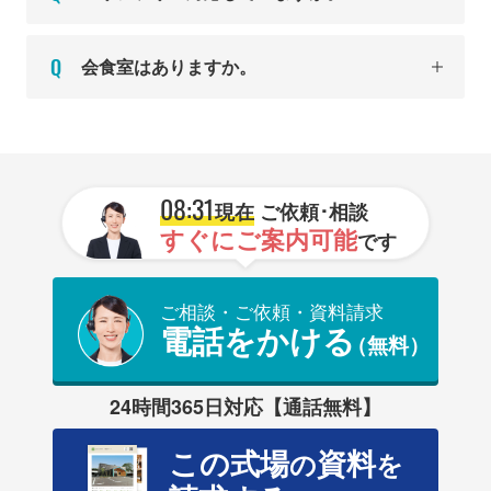
会食室はありますか。
08:31
現在
ご依頼･相談
すぐにご案内可能
です
ご相談・ご依頼・資料請求
電話をかける
（無料）
24時間365日対応【通話無料】
この式場
資料
の
を