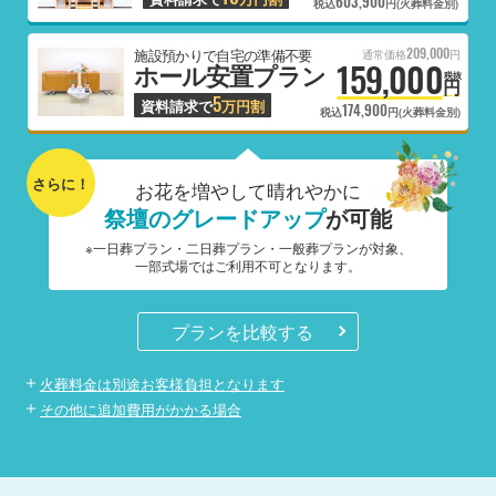
603,900
税込
円(火葬料金別)
209,000
施設預かりで自宅の準備不要
通常価格
円
159,000
ホール安置プラン
税抜
円
5
資料請求で
万円割
174,900
税込
円(火葬料金別)
さらに！
お花を増やして晴れやかに
祭壇のグレードアップ
が可能
※一日葬プラン・二日葬プラン・一般葬プランが対象、
一部式場ではご利用不可となります。
プランを比較する
火葬料金は別途お客様負担となります
その他に追加費用がかかる場合