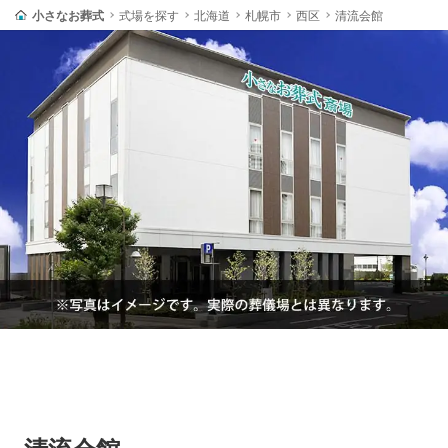
小さなお葬式
式場を探す
北海道
札幌市
西区
清流会館
清流会館