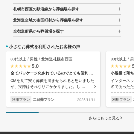
札幌市西区の駅沿線から葬儀場を探す
北海道全域の市区町村から葬儀場を探す
全都道府県から葬儀場を探す
小さなお葬式を利用されたお客様の声
80代以上 / 男性 / 北海道札幌市西区
80代以上 /
5.0
全てパッケージ化されているのでとても便利 ...
小規模で落ち
CMを見て安く葬儀を済ませられると思いました
インターネッ
が、実際はそれなりにかかりました。し ...
名であったた
利用プラン
二日葬プラン
利用プラン
2025/11/11
さらにもっと見る