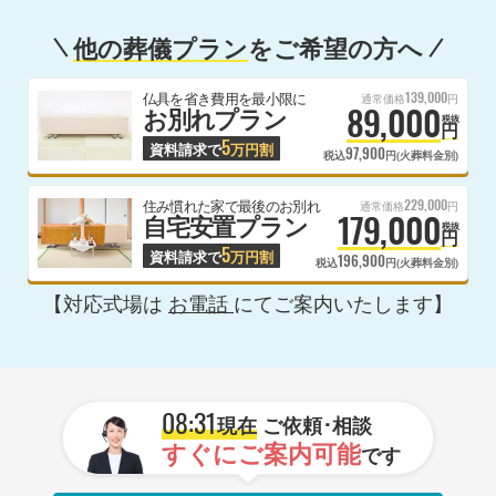
他の葬儀プラン
をご希望の方へ
139,000
仏具を省き費用を最小限に
通常価格
円
89,000
お別れプラン
税抜
円
5
資料請求で
万円割
97,900
税込
円(火葬料金別)
229,000
住み慣れた家で最後のお別れ
通常価格
円
179,000
自宅安置プラン
税抜
円
5
資料請求で
万円割
196,900
税込
円(火葬料金別)
【対応式場は
お電話
にてご案内いたします】
08:31
現在
ご依頼･相談
すぐにご案内可能
です