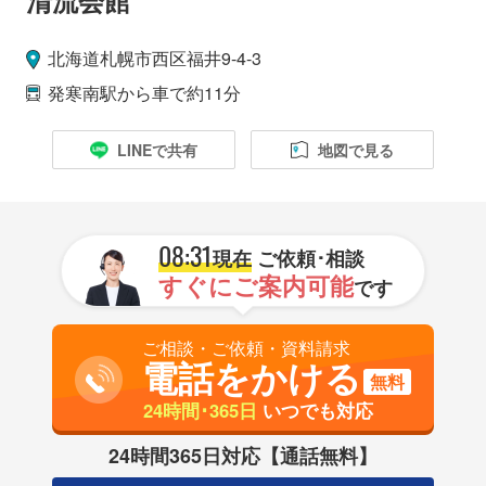
北海道
札幌市
西区
福井9-4-3
発寒南駅
から車で約11分
LINEで共有
地図で見る
08:31
現在
ご依頼･相談
すぐにご案内可能
です
ご相談・ご依頼・資料請求
電話をかける
無料
24時間･365日
いつでも対応
24時間365日対応【通話無料】