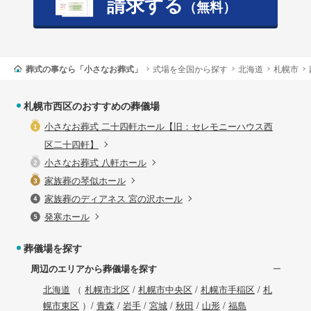
請求する
（無料）
葬式の事なら「小さなお葬式」
式場を全国から探す
北海道
札幌市
札幌市西区のおすすめの葬儀場
小さなお葬式 二十四軒ホール【旧：セレモニーハウス西
区二十四軒】
小さなお葬式 八軒ホール
家族葬の琴似ホール
家族葬のディアネス 宮の沢ホール
発寒ホール
葬儀場を探す
周辺のエリアから葬儀場を探す
北海道
（
札幌市北区
/
札幌市中央区
/
札幌市手稲区
/
札
幌市東区
）/
青森
/
岩手
/
宮城
/
秋田
/
山形
/
福島