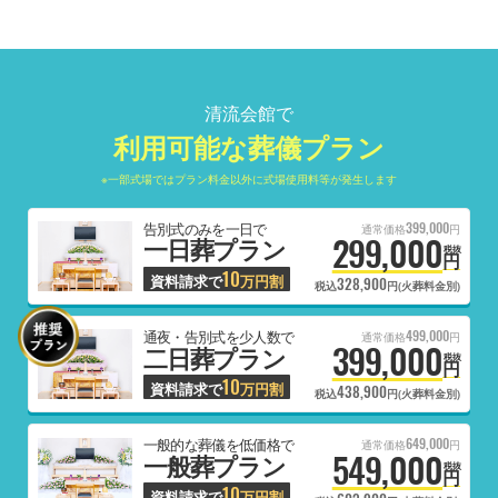
清流会館で
利用可能な葬儀プラン
※一部式場ではプラン料金以外に式場使用料等が発生します
399,000
告別式のみを一日で
通常価格
円
299,000
一日葬プラン
税抜
円
10
資料請求で
万円割
328,900
税込
円(火葬料金別)
499,000
通夜・告別式を少人数で
通常価格
円
399,000
二日葬プラン
税抜
円
10
資料請求で
万円割
438,900
税込
円(火葬料金別)
649,000
一般的な葬儀を低価格で
通常価格
円
549,000
一般葬プラン
税抜
円
10
資料請求で
万円割