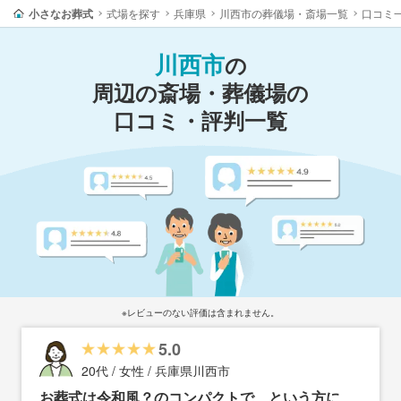
小さなお葬式
式場を探す
兵庫県
川西市の葬儀場・斎場一覧
口コミ
川西市
の
周辺の斎場・葬儀場の
口コミ・評判一覧
※レビューのない評価は含まれません。
5.0
20代 / 女性 / 兵庫県川西市
お葬式は令和風？のコンパクトで、という方に