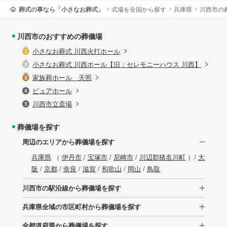
葬式の事なら「小さなお葬式」
式場を全国から探す
兵庫県
川西市の
川西市のおすすめの葬儀場
小さなお葬式 川西火打ホール
小さなお葬式 川西ホール【旧：セレモニーハウス 川西】
家族葬ホール 天照
ピュアホール
川西市立斎場
葬儀場を探す
周辺のエリアから葬儀場を探す
兵庫県
（
伊丹市
/
宝塚市
/
尼崎市
/
川辺郡猪名川町
）/
大
阪
/
京都
/
奈良
/
滋賀
/
和歌山
/
岡山
/
鳥取
川西市の駅沿線から葬儀場を探す
兵庫県全域の市区町村から葬儀場を探す
全都道府県から葬儀場を探す