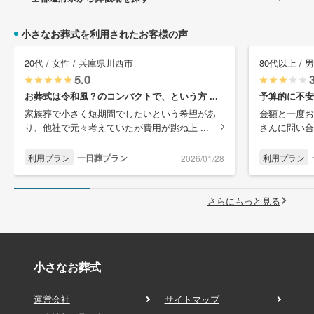
小さなお葬式を利用されたお客様の声
20代 / 女性 / 兵庫県川西市
80代以上 / 
5.0
お葬式は令和風？のコンパクトで、という方 ...
予算的に不安
家族葬で小さく短期間でしたいという希望があ
金額と一度お
り、他社で元々考えていたが費用が跳ね上 ...
さんに問い合
利用プラン
一日葬プラン
利用プラン
2026/01/28
さらにもっと見る
小さなお葬式
運営会社
サイトマップ