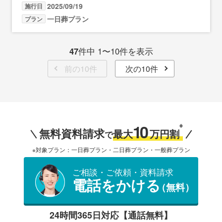
2025/09/19
施行日
一日葬プラン
プラン
47
件中 1〜10件を表示
前の10件
次の10件
10
※
無料資料請求
最大
万円割
で
※対象プラン：一日葬プラン・二日葬プラン・一般葬プラン
ご相談・ご依頼・資料請求
電話をかける
（無料）
24時間365日対応【通話無料】