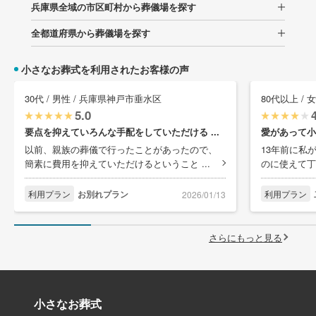
兵庫県全域の市区町村から葬儀場を探す
全都道府県から葬儀場を探す
小さなお葬式を利用されたお客様の声
30代 / 男性 / 兵庫県神戸市垂水区
80代以上 /
5.0
要点を抑えていろんな手配をしていただける ...
愛があって小
以前、親族の葬儀で行ったことがあったので、
13年前に私
簡素に費用を抑えていただけるということ ...
のに使えて丁
利用プラン
お別れプラン
利用プラン
2026/01/13
さらにもっと見る
小さなお葬式