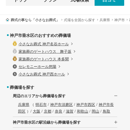
葬式の事なら「小さなお葬式」
式場を全国から探す
兵庫県
神戸市
神戸市垂水区のおすすめの葬儀場
小さなお葬式 神戸名谷ホール
家族葬のゲートハウス 舞子坂
家族葬のゲートハウス 本多聞
セレモニーホール悠陽
小さなお葬式 神戸西ホール
葬儀場を探す
周辺のエリアから葬儀場を探す
兵庫県
（
明石市
/
神戸市須磨区
/
神戸市西区
/
神戸市長
田区
）/
大阪
/
京都
/
奈良
/
滋賀
/
和歌山
/
岡山
/
鳥取
神戸市垂水区の駅沿線から葬儀場を探す