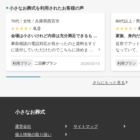
小さなお葬式を利用されたお客様の声
70代 / 女性 / 兵庫県西宮市
80代以上 /
4.0
会場は小さいけれど内容は充分満足できるも ...
家族、身内だ
事前相談の電話対応が良かったのと資料をすぐ
近所でアット
に送付していただけたのでこちらに決めま ...
なっていて、
利用プラン
二日葬プラン
利用プラン
2026/03/15
さらにもっと見る
小さなお葬式
運営会社
サイトマップ
個人情報の取り扱い