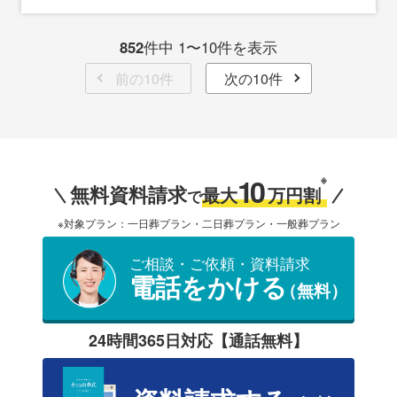
852
件中 1〜10件を表示
前の10件
次の10件
10
※
無料資料請求
最大
万円割
で
※対象プラン：一日葬プラン・二日葬プラン・一般葬プラン
ご相談・ご依頼・資料請求
電話をかける
（無料）
24時間365日対応【通話無料】