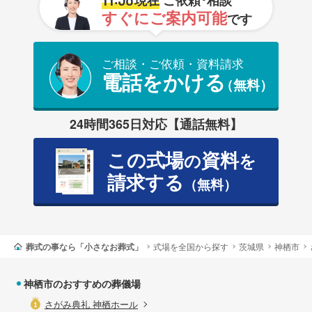
すぐにご案内可能
です
ご相談・ご依頼・資料請求
電話をかける
（無料）
24時間365日対応【通話無料】
この式場
資料
の
を
請求する
（無料）
葬式の事なら「小さなお葬式」
式場を全国から探す
茨城県
神栖市
神栖市のおすすめの葬儀場
さがみ典礼 神栖ホール