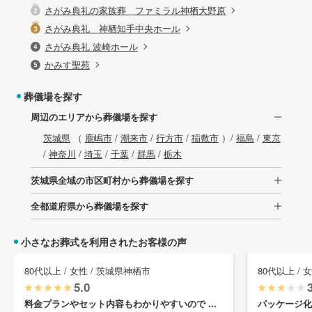
さがみ典礼の家族葬 ファミラル神栖大野原
さがみ典礼 神栖知手中央ホール
さがみ典礼 波崎ホール
かみす聖苑
葬儀場を探す
周辺のエリアから葬儀場を探す
茨城県
（
鹿嶋市
/
潮来市
/
行方市
/
稲敷市
）/
福島
/
東京
/
神奈川
/
埼玉
/
千葉
/
群馬
/
栃木
茨城県全域の市区町村から葬儀場を探す
全都道府県から葬儀場を探す
小さなお葬式を利用されたお客様の声
80代以上 / 女性 / 茨城県神栖市
80代以上 / 
5.0
料金プランやセット内容もわかりやすいので ...
パッケージ化