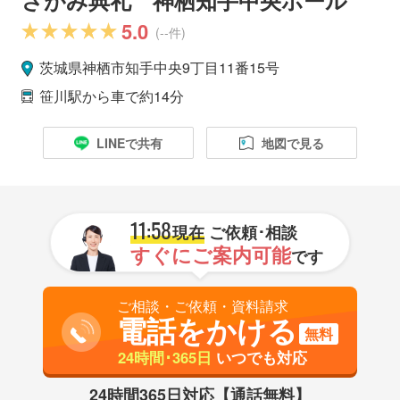
5.0
(--件)
茨城県
神栖市
知手中央9丁目11番15号
笹川駅
から車で約14分
LINEで共有
地図で見る
11:58
現在
ご依頼･相談
すぐにご案内可能
です
ご相談・ご依頼・資料請求
電話をかける
無料
24時間･365日
いつでも対応
24時間365日対応【通話無料】