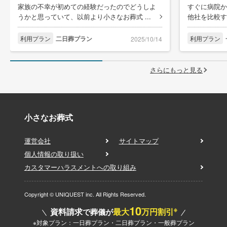
家族の不幸が初めての経験だったのでどうしよ
すぐに病院か
うかと思っていて、以前より小さなお葬式 ...
他社を比較す
利用プラン
二日葬プラン
利用プラン
2025/10/14
さらにもっと見る
小さなお葬式
運営会社
サイトマップ
個人情報の取り扱い
カスタマーハラスメントへの取り組み
Copyright © UNIQUEST inc. All Rights Reserved.
10
※
資料請求
最大
万円割引
で葬儀が
※対象プラン：一日葬プラン・二日葬プラン・一般葬プラン