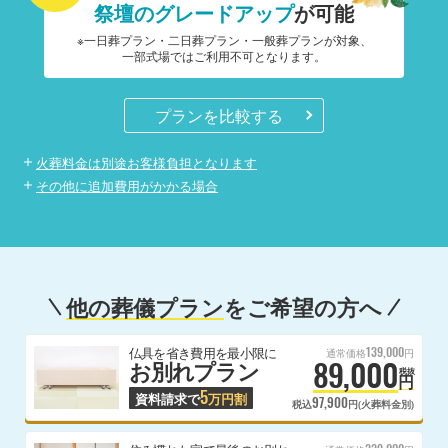
祭壇のグレードアップ
が可能
※一日葬プラン・二日葬プラン・一般葬プランが対象、
一部式場ではご利用不可となります。
プランを比較する
火葬料金は別途お客様負担となります
その他に追加費用がかかる場合
他の葬儀プラン
をご希望の方へ
139,000
仏具を省き費用を最小限に
通常価格
円
89,000
お別れプラン
税抜
円
5
資料請求で
万円割
97,900
税込
円(火葬料金別)