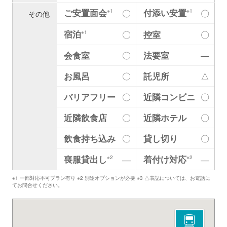
ご安置面会
付添い安置
〇
〇
※1
※1
その他
宿泊
〇
控室
〇
※1
会食室
〇
法要室
―
お風呂
〇
託児所
△
バリアフリー
〇
近隣コンビニ
〇
近隣飲食店
〇
近隣ホテル
〇
飲食持ち込み
〇
貸し切り
〇
喪服貸出し
着付け対応
―
―
※2
※2
※1 一部対応不可プラン有り ※2 別途オプションが必要 ※3 △表記については、お電話に
てお問合せください。