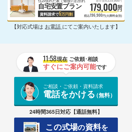
229,000
住み慣れた家で最後のお別れ
通常価格
円
179,000
自宅安置プラン
税抜
円
5
資料請求で
万円割
196,900
税込
円(火葬料金別)
【対応式場は
お電話
にてご案内いたします】
11:58
現在
ご依頼･相談
すぐにご案内可能
です
ご相談・ご依頼・資料請求
電話をかける
（無料）
24時間365日対応【通話無料】
この式場
資料
の
を