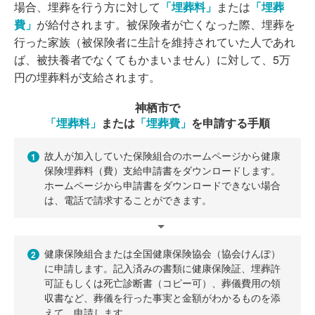
場合、埋葬を行う方に対して
「埋葬料」
または
「埋葬
費」
が給付されます。被保険者が亡くなった際、埋葬を
行った家族（被保険者に生計を維持されていた人であれ
ば、被扶養者でなくてもかまいません）に対して、5万
円の埋葬料が支給されます。
神栖市で
「埋葬料」
または
「埋葬費」
を申請する手順
故人が加入していた保険組合のホームページから健康
1
保険埋葬料（費）支給申請書をダウンロードします。
ホームページから申請書をダウンロードできない場合
は、電話で請求することができます。
健康保険組合または全国健康保険協会（協会けんぽ）
2
に申請します。記入済みの書類に健康保険証、埋葬許
可証もしくは死亡診断書（コピー可）、葬儀費用の領
収書など、葬儀を行った事実と金額がわかるものを添
えて、申請します。