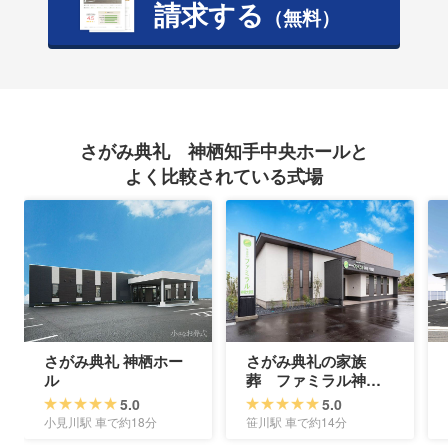
請求する
（無料）
さがみ典礼 神栖知手中央ホールと
よく比較されている式場
さがみ典礼 神栖ホー
さがみ典礼の家族
ル
葬 ファミラル神栖
大野原
5.0
5.0
小見川駅 車で約18分
笹川駅 車で約14分