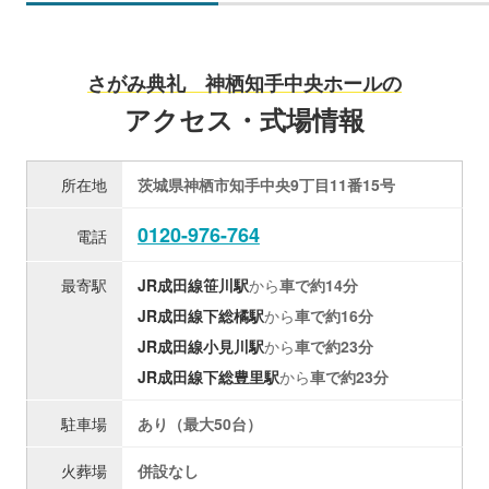
さがみ典礼 神栖知手中央ホールの
アクセス・式場情報
所在地
茨城県神栖市知手中央9丁目11番15号
0120-976-764
電話
最寄駅
JR成田線
笹川駅
から
車で約14分
JR成田線
下総橘駅
から
車で約16分
JR成田線
小見川駅
から
車で約23分
JR成田線
下総豊里駅
から
車で約23分
駐車場
あり（最大50台）
火葬場
併設なし