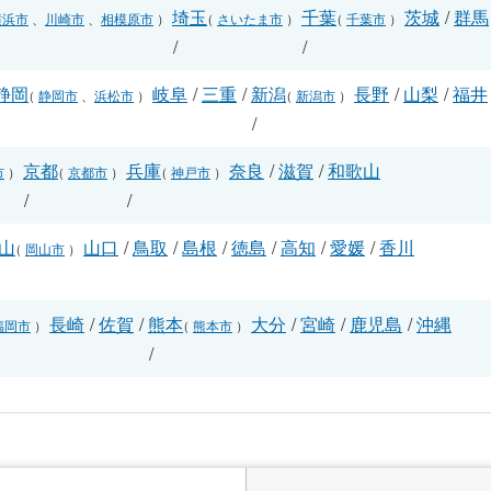
埼玉
千葉
茨城
/
群馬
横浜市
、
川崎市
、
相模原市
）
（
さいたま市
）
（
千葉市
）
/
/
静岡
岐阜
/
三重
/
新潟
長野
/
山梨
/
福井
（
静岡市
、
浜松市
）
（
新潟市
）
/
/
京都
兵庫
奈良
/
滋賀
/
和歌山
市
）
（
京都市
）
（
神戸市
）
/
/
山
山口
/
鳥取
/
島根
/
徳島
/
高知
/
愛媛
/
香川
（
岡山市
）
長崎
/
佐賀
/
熊本
大分
/
宮崎
/
鹿児島
/
沖縄
福岡市
）
（
熊本市
）
/