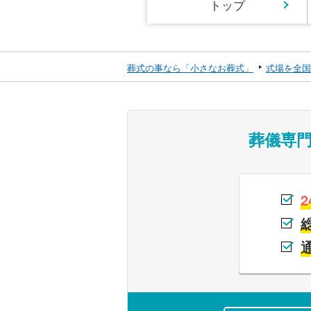
トップ
葬式の事なら「小さなお葬式」
式場を全国
葬儀専
2