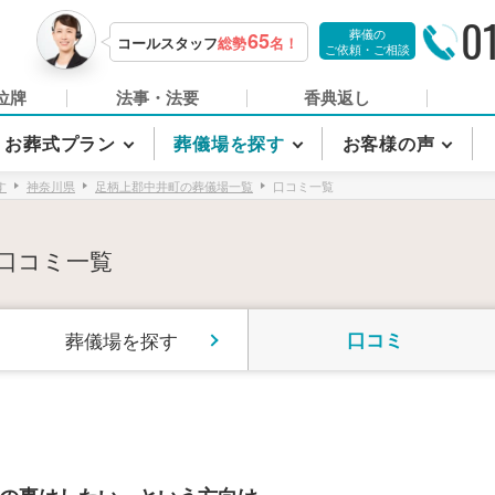
0
葬儀の
65
コールスタッフ
総勢
名！
ご依頼・ご相談
位牌
法事・法要
香典返し
お葬式プラン
葬儀場を探す
お客様の声
す
神奈川県
足柄上郡中井町の葬儀場一覧
口コミ一覧
口コミ一覧
葬儀場を探す
口コミ