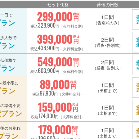
セット価格
葬儀の日数
299,000
を一日で
税抜
1日間
円
プラン
（告別式のみ）
328,900
税込
円（火葬料金別）
399,000
を少人数で
税抜
2日間
円
プラン
（通夜･告別式）
438,900
税込
円（火葬料金別）
549,000
を低価格で
税抜
2日間
円
プラン
（通夜･告別式）
603,900
税込
円（火葬料金別）
89,000
を最小限に
税抜
1日間
円
プラン
（出棺まで）
97,900
税込
円（火葬料金別）
159,000
宅の準備不要
税抜
1日間
円
置プラン
（出棺まで）
174,900
税込
円（火葬料金別）
179,000
最後のお別れ
税抜
1日間
円
プラン
（出棺まで）
196,900