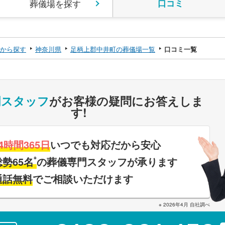
葬儀場を探す
口コミ
から探す
神奈川県
足柄上郡中井町の葬儀場一覧
口コミ一覧
門スタッフ
がお客様の疑問にお答えしま
す!
4時間365日
いつでも対応だから安心
※
総勢65名
の葬儀専門スタッフが承ります
通話無料
でご相談いただけます
※ 2026年4月 自社調べ