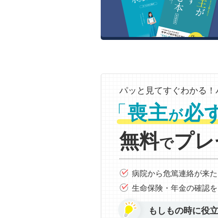
パッと見てすぐわかる！
「
喪主
必
が
無料
プレ
で
病院から危篤連絡が来た
生命保険・年金の確認を
もしもの時に役