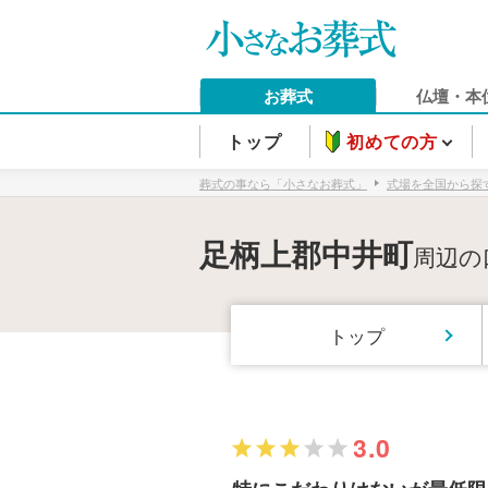
お葬式
仏壇・本
トップ
初めての方
葬式の事なら「小さなお葬式」
式場を全国から探
足柄上郡中井町
周辺の
トップ
3.0