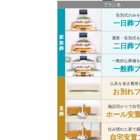
プラン名
告別式のみ
一日葬
家
通夜・告別式
族
二日葬
葬
一般的な葬儀
一般葬
仏具を省き費用
お別れ
施設預かりで自
直
ホール安
葬
住み慣れた家で
自宅安置