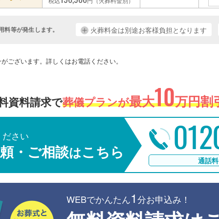
税込
円（火葬料金別）
用料等が発生します。
火葬料金は別途お客様負担となります
。
ンがございます。詳しくはお電話ください。
10
最大
万円割引
料資料請求で
葬儀プランが
012
ください
頼・ご相談
こちら
は
通話料
1
WEBでかんたん
分お申込み！