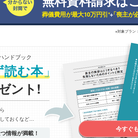
無料資料請求は
葬儀費用が最大10万円引
+
「喪主が
※
※対象プラン
ハンドブック
」
ず読む本
ゼント!
ら
しておくなど…
今すぐ
立つ情報が満載！