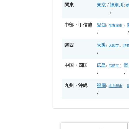
関東
東京
/
神奈川
（
/
中部・甲信越
愛知
（
名古屋市
）
/
関西
大阪
（
大阪市
、
堺
/
中国・四国
広島
岡
（
広島市
）
/
/
九州・沖縄
福岡
（
北九州市
、
/