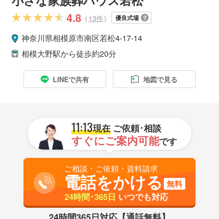
4.8
(
13件
)
優良式場
神奈川県
相模原市
南区
若松4-17-14
相模大野駅
から徒歩約20分
LINEで共有
地図で見る
11:13
現在
ご依頼･相談
すぐにご案内可能
です
ご相談・ご依頼・資料請求
電話をかける
無料
24時間･365日
いつでも対応
24時間365日対応【通話無料】