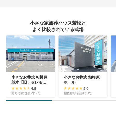
小さな家族葬ハウス若松と
よく比較されている式場
小さなお葬式 相模原
小さなお葬式 相模原
並木【旧：セレモニ
ホール
ーハウス相模原中
4.5
5.0
央】
淵野辺駅 徒歩約19分
相模原駅 徒歩約12分