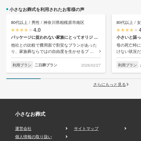
小さなお葬式を利用されたお客様の声
80代以上 / 男性 / 神奈川県相模原市南区
80代以上 /
4.0
パッケージに捉われない家族にとってオリジ ...
小さいと謳っ
他社との比較で費用面で割安なプランがあった
母の死亡時に
り、家族葬ならではの自由度を生かせるプ ...
けない状況だ
利用プラン
二日葬プラン
利用プラン
2026/02/27
さらにもっと見る
小さなお葬式
運営会社
サイトマップ
個人情報の取り扱い