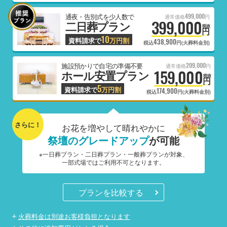
499,000
通夜・告別式を少人数で
通常価格
円
399,000
二日葬プラン
税抜
円
10
資料請求で
万円割
438,900
税込
円(火葬料金別)
209,000
施設預かりで自宅の準備不要
通常価格
円
159,000
ホール安置プラン
税抜
円
5
資料請求で
万円割
174,900
税込
円(火葬料金別)
さらに！
お花を増やして晴れやかに
祭壇のグレードアップ
が可能
※一日葬プラン・二日葬プラン・一般葬プランが対象、
一部式場ではご利用不可となります。
プランを比較する
火葬料金は別途お客様負担となります