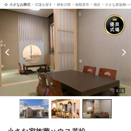
小さなお葬式
式場を探す
神奈川県
相模原市
南区
小さな家族葬ハ
3 / 3
小さな家族葬ハウス若松