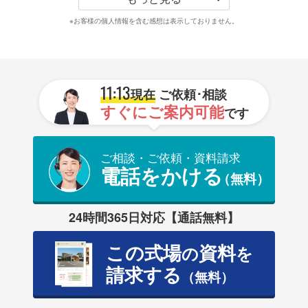
※お客様の個人情報を含む感想は表示しておりません。
11:13
現在
ご依頼･相談
すぐにご案内可能
です
ご相談・ご依頼・資料請求
電話をかける
（無料）
24時間365日対応【通話無料】
この式場
資料
の
を
請求する
（無料）