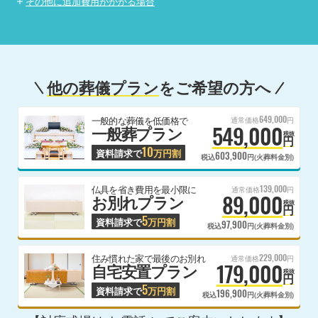
その他に追加費用がかかる場合
他の葬儀プラン
をご希望の方へ
649,000
一般的な葬儀を低価格で
通常価格
円
549,000
一般葬プラン
税抜
円
10
資料請求で
万円割
603,900
税込
円(火葬料金別)
139,000
仏具を省き費用を最小限に
通常価格
円
89,000
お別れプラン
税抜
円
5
資料請求で
万円割
97,900
税込
円(火葬料金別)
229,000
住み慣れた家で最後のお別れ
通常価格
円
179,000
自宅安置プラン
税抜
円
5
資料請求で
万円割
196,900
税込
円(火葬料金別)