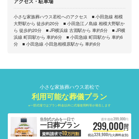
アクセス・駐車場
小さな家族葬ハウス若松へのアクセス ■ 小田急線 相模
大野駅から 徒歩約20分 ■ 小田急江ノ島線 相模大野駅か
ら 徒歩約20分 ■ JR横浜線 古淵駅から 車約5分 ■ JR横
浜線 町田駅から 車約6分 ■ 小田急線 町田駅から 車約6
分 ■ 小田急線 小田急相模原駅から 車約6分
小さな家族葬ハウス若松で
利用可能な葬儀プラン
※一部式場ではプラン料金以外に式場使用料等が発生します
399,000
告別式のみを一日で
通常価格
円
299,000
一日葬プラン
税抜
円
10
資料請求で
万円割
328,900
税込
円(火葬料金別)