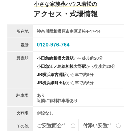
小さな家族葬ハウス若松の
アクセス・式場情報
所在地
神奈川県相模原市南区若松4-17-14
0120-976-764
電話
最寄駅
小田急線
相模大野駅
から
徒歩約20分
小田急江ノ島線
相模大野駅
から
徒歩約20分
JR横浜線
古淵駅
から
車で約5分
JR横浜線
町田駅
から
車で約6分
駐車場
あり
近隣に有料駐車場あり
火葬場
併設なし
ご安置面会
付添い安置
〇
〇
※1
※1
その他