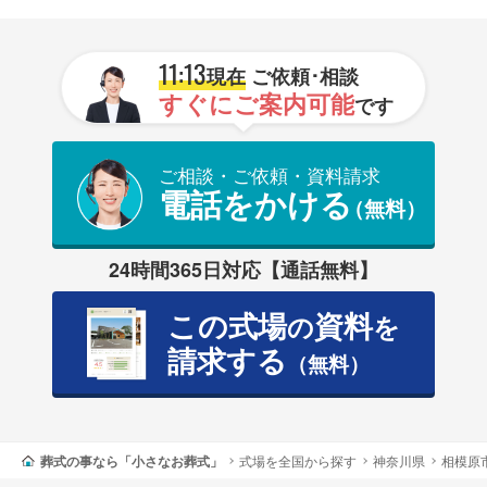
11:13
現在
ご依頼･相談
すぐにご案内可能
です
ご相談・ご依頼・資料請求
電話をかける
（無料）
24時間365日対応【通話無料】
この式場
資料
の
を
請求する
（無料）
葬式の事なら「小さなお葬式」
式場を全国から探す
神奈川県
相模原