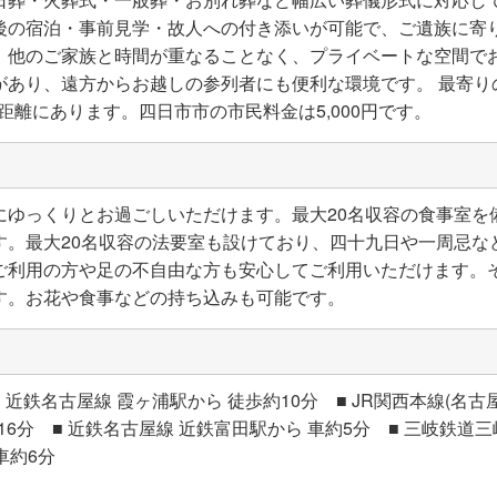
後の宿泊・事前見学・故人への付き添いが可能で、ご遺族に寄
、他のご家族と時間が重なることなく、プライベートな空間で
があり、遠方からお越しの参列者にも便利な環境です。 最寄り
の距離にあります。四日市市の市民料金は5,000円です。
にゆっくりとお過ごしいただけます。最大20名収容の食事室を
す。最大20名収容の法要室も設けており、四十九日や一周忌な
ご利用の方や足の不自由な方も安心してご利用いただけます。
す。お花や食事などの持ち込みも可能です。
近鉄名古屋線 霞ヶ浦駅から 徒歩約10分 ■ JR関西本線(名古
16分 ■ 近鉄名古屋線 近鉄富田駅から 車約5分 ■ 三岐鉄道三岐
車約6分