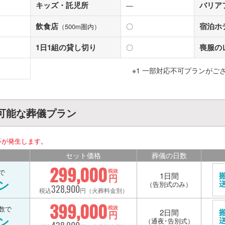
キッズ・託児所
バリア
―
飲食店
宿泊ホ
〇
（500m圏内）
1日1組の貸し切り
喪服の
〇
※1 一部対応不可プランがご
可能な葬儀プラン
等が発生します。
セット価格
葬儀の日数
299,000
で
税抜
1日間
円
ン
（告別式のみ）
328,900
税込
円（火葬料金別）
399,000
数で
税抜
2日間
円
ン
（通夜･告別式）