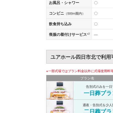
お風呂・シャワー
〇
コンビニ
〇
（500m圏内）
飲食持ち込み
〇
喪服の着付けサービス
※2
―
ユアホール四日市北で利用
※一部式場ではプラン料金以外に式場使用料
プラン名
告別式のみを一日
一日葬プラ
通夜・告別式を少人
二日葬プラ