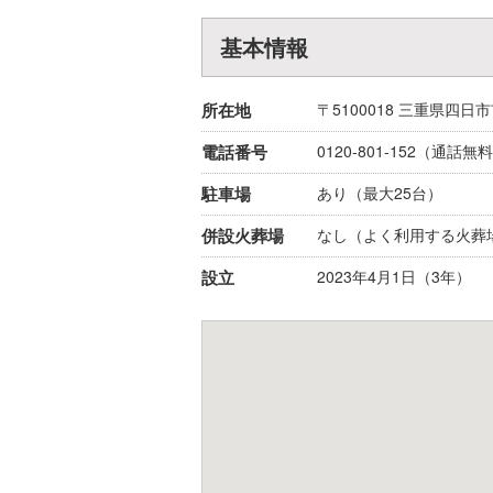
基本情報
所在地
〒5100018
三重県
四日市
電話番号
0120-801-152
（通話無料
駐車場
あり（最大25台）
併設火葬場
なし（よく利用する火葬
設立
2023年4月1日（3年）