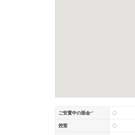
ご安置中の面会
※1
〇
控室
〇