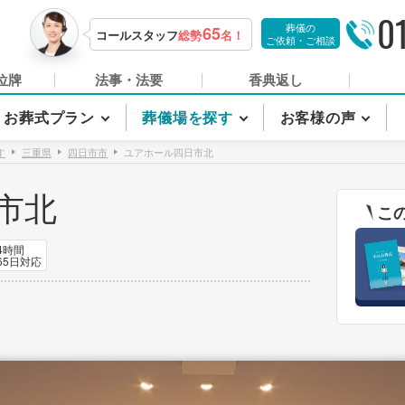
0
葬儀の
65
コールスタッフ
総勢
名！
ご依頼・ご相談
位牌
法事・法要
香典返し
お葬式プラン
葬儀場を探す
お客様の声
す
三重県
四日市市
ユアホール四日市北
市北
こ
4時間
65日対応