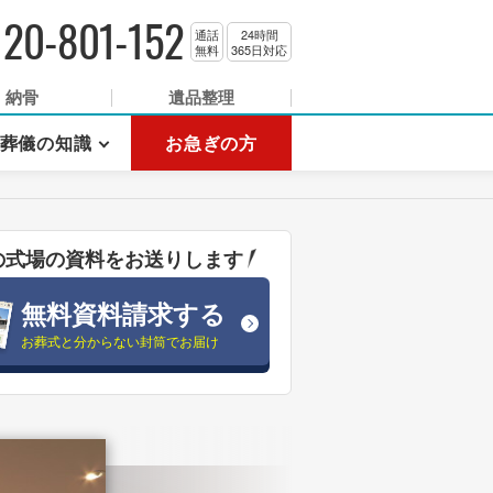
120-801-152
通話
24時間
無料
365日対応
納骨
遺品整理
葬儀の知識
お急ぎの方
の式場の資料をお送りします
無料資料請求する
お葬式と分からない封筒でお届け