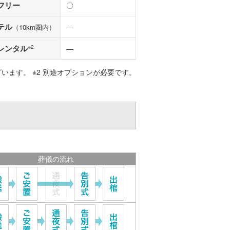
フリー
〇
テル
―
（10km圏内）
レンタル
※2
―
ざいます。 ※2 別途オプションが必要です。
葬儀の流れ