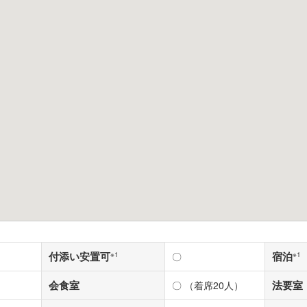
付添い安置可
宿泊
※1
〇
※1
会食室
法要室
〇 （着席20人）