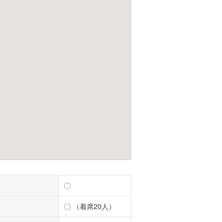
〇
〇 （着席20人）