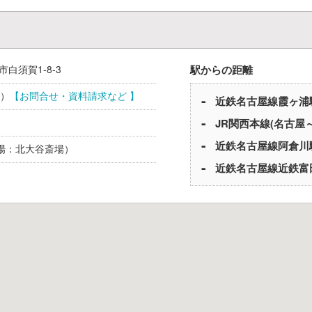
市
白須賀1-8-3
駅からの距離
）
【お問合せ・資料請求など 】
近鉄名古屋線
霞ヶ浦
JR関西本線(名古屋
近鉄名古屋線
阿倉川
場：北大谷斎場）
近鉄名古屋線
近鉄富