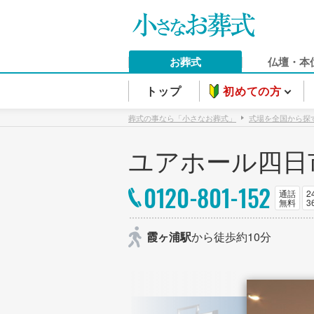
お葬式
仏壇・本
トップ
初めての方
葬式の事なら「小さなお葬式」
式場を全国から探
ユアホール四日
0120-801-152
通話
2
無料
3
霞ヶ浦駅
から徒歩約10分