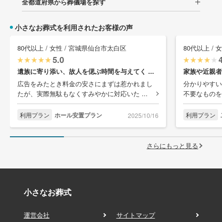
全都道府県から葬儀場を探す
小さなお葬式を利用されたお客様の声
80代以上 / 女性 / 宮城県仙台市太白区
80代以上 /
5.0
遺族に寄り添い、故人を偲ぶ時間を与えてく ...
家族や近親者
広告をみたとき料金の安さにまずは惹かれまし
分かりやすい
たが、実際無駄もなくすみやかに対応いた ...
不要なものを
利用プラン
ホール安置プラン
利用プラン
2025/10/16
さらにもっと見る
小さなお葬式
運営会社
サイトマップ