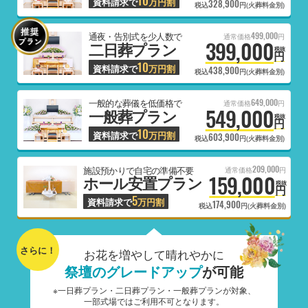
10
資料請求で
万円割
328,900
税込
円(火葬料金別)
499,000
通夜・告別式を少人数で
通常価格
円
399,000
二日葬プラン
税抜
円
10
資料請求で
万円割
438,900
税込
円(火葬料金別)
649,000
一般的な葬儀を低価格で
通常価格
円
549,000
一般葬プラン
税抜
円
10
資料請求で
万円割
603,900
税込
円(火葬料金別)
209,000
施設預かりで自宅の準備不要
通常価格
円
159,000
ホール安置プラン
税抜
円
5
資料請求で
万円割
174,900
税込
円(火葬料金別)
さらに！
お花を増やして晴れやかに
祭壇のグレードアップ
が可能
※一日葬プラン・二日葬プラン・一般葬プランが対象、
一部式場ではご利用不可となります。