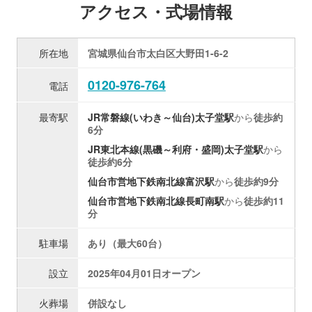
アクセス・式場情報
所在地
宮城県仙台市太白区大野田1-6-2
0120-976-764
電話
最寄駅
JR常磐線(いわき～仙台)
太子堂駅
から
徒歩約
6分
JR東北本線(黒磯～利府・盛岡)
太子堂駅
から
徒歩約6分
仙台市営地下鉄南北線
富沢駅
から
徒歩約9分
仙台市営地下鉄南北線
長町南駅
から
徒歩約11
分
駐車場
あり（最大60台）
設立
2025年04月01日オープン
火葬場
併設なし