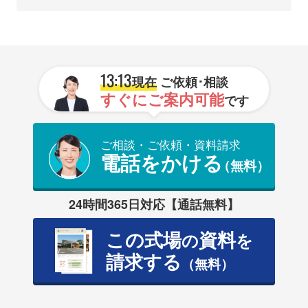
13:13
現在
ご依頼･相談
すぐにご案内可能
です
ご相談・ご依頼・資料請求
電話をかける
（無料）
24時間365日対応【通話無料】
この式場
資料
の
を
請求する
（無料）