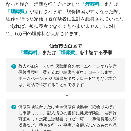
なった場合、埋葬を行う方に対して
「埋葬料」
または
「埋葬費」
が給付されます。被保険者が亡くなった際、
埋葬を行った家族（被保険者に生計を維持されていた人
であれば、被扶養者でなくてもかまいません）に対し
て、5万円の埋葬料が支給されます。
仙台市太白区で
「埋葬料」
または
「埋葬費」
を申請する手順
故人が加入していた保険組合のホームページから健康
1
保険埋葬料（費）支給申請書をダウンロードします。
ホームページから申請書をダウンロードできない場合
は、電話で請求することができます。
健康保険組合または全国健康保険協会（協会けんぽ）
2
に申請します。記入済みの書類に健康保険証、埋葬許
可証もしくは死亡診断書（コピー可）、葬儀費用の領
収書など、葬儀を行った事実と金額がわかるものを添