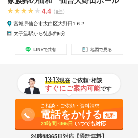
4.4
(
6件
)
宮城県
仙台市
太白区
大野田1-6-2
太子堂駅
から徒歩約6分
LINEで共有
地図で見る
13:13
現在
ご依頼･相談
すぐにご案内可能
です
ご相談・ご依頼・資料請求
電話をかける
無料
24時間･365日
いつでも対応
24時間365日対応【通話無料】