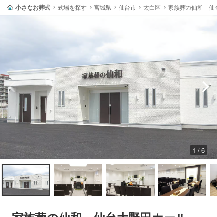
小さなお葬式
式場を探す
宮城県
仙台市
太白区
家族葬の仙和 仙
1 / 6
家族葬の仙和 仙台大野田ホール