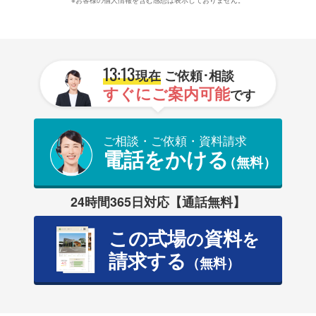
13:13
現在
ご依頼･相談
すぐにご案内可能
です
ご相談・ご依頼・資料請求
電話をかける
（無料）
24時間365日対応【通話無料】
この式場
資料
の
を
請求する
（無料）