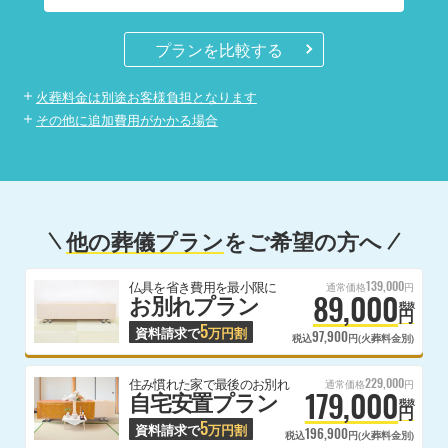
プランを比較する
火葬料金は別途お客様負担となります
その他に追加費用がかかる場合
他の葬儀プラン
をご希望の方へ
139,000
仏具を省き費用を最小限に
通常価格
円
89,000
お別れプラン
税抜
円
5
資料請求で
万円割
97,900
税込
円(火葬料金別)
229,000
住み慣れた家で最後のお別れ
通常価格
円
179,000
自宅安置プラン
税抜
円
5
資料請求で
万円割
196,900
税込
円(火葬料金別)