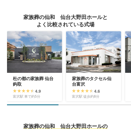
家族葬の仙和 仙台大野田ホールと
よく比較されている式場
杜の都の家族葬 仙台
家族葬のタクセル仙
鈎取
台富沢
4.9
4.6
富沢駅 車で約5分
富沢駅 徒歩約8分
家族葬の仙和 仙台大野田ホールの