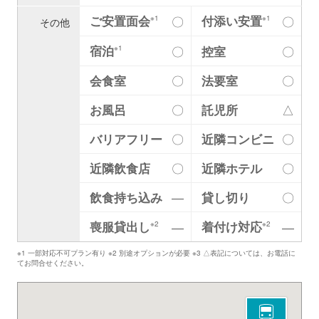
ご安置面会
付添い安置
〇
〇
※1
※1
その他
宿泊
〇
控室
〇
※1
会食室
〇
法要室
〇
お風呂
〇
託児所
△
バリアフリー
〇
近隣コンビニ
〇
近隣飲食店
〇
近隣ホテル
〇
飲食持ち込み
―
貸し切り
〇
喪服貸出し
着付け対応
―
―
※2
※2
※1 一部対応不可プラン有り ※2 別途オプションが必要 ※3 △表記については、お電話に
てお問合せください。