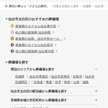
葬式の事なら「小さなお葬式」
式場を全国から探す
宮城県
仙台市
仙台市太白区のおすすめの葬儀場
家族葬のタクセル仙台東中田
杜の都の家族葬 仙台鈎取
家族葬の仙和 仙台中田ホール
家族葬のタクセル仙台富沢
杜の都の家族葬 仙台東中田
葬儀場を探す
周辺のエリアから葬儀場を探す
宮城県
（
仙台市青葉区
/
仙台市若林区
/
名取市
/
仙台市
宮城野区
）/
北海道
/
青森
/
岩手
/
秋田
/
山形
/
福島
仙台市太白区の駅沿線から葬儀場を探す
宮城県全域の市区町村から葬儀場を探す