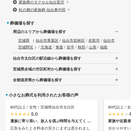
家族葬のタクセル仙台富沢
杜の都の家族葬 仙台東中田
葬儀場を探す
周辺のエリアから葬儀場を探す
宮城県
（
仙台市青葉区
/
仙台市若林区
/
名取市
/
仙台市
宮城野区
）/
北海道
/
青森
/
岩手
/
秋田
/
山形
/
福島
仙台市太白区の駅沿線から葬儀場を探す
宮城県全域の市区町村から葬儀場を探す
全都道府県から葬儀場を探す
小さなお葬式を利用されたお客様の声
80代以上 / 女性 / 宮城県仙台市太白区
80代以上 /
5.0
遺族に寄り添い、故人を偲ぶ時間を与えてく ...
家族や近親者
広告をみたとき料金の安さにまずは惹かれまし
分かりやすい