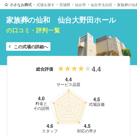
小さなお葬式
式場を探す
宮城県
仙台市
仙台市太白区
家族葬の仙
家族葬の仙和 仙台大野田ホール
の口コミ・評判一覧
この式場の詳細へ
4.4
総合評価
4.4
サービス品質
4.0
4.5
料金と
式場設備
その説明
4.6
4.5
スタッフ
対応の早さ