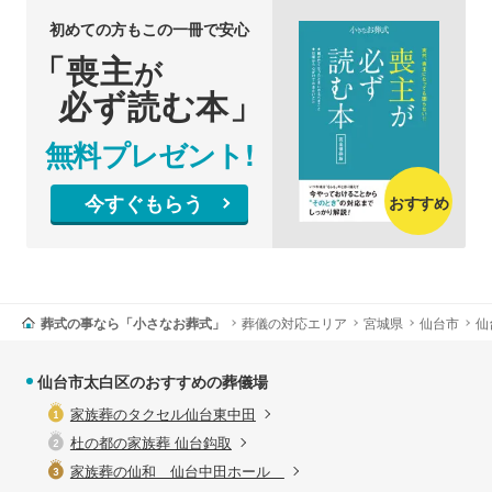
初めての方もこの一冊で安心
「喪主
が
必ず読む本」
無料プレゼント!
今すぐもらう
おすすめ
葬式の事なら「小さなお葬式」
葬儀の対応エリア
宮城県
仙台市
仙
仙台市太白区のおすすめの葬儀場
家族葬のタクセル仙台東中田
杜の都の家族葬 仙台鈎取
家族葬の仙和 仙台中田ホール