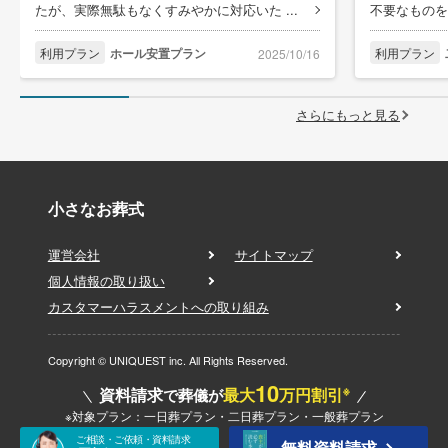
たが、実際無駄もなくすみやかに対応いた ...
不要なものを
利用プラン
ホール安置プラン
利用プラン
2025/10/16
さらにもっと見る
小さなお葬式
運営会社
サイトマップ
個人情報の取り扱い
カスタマーハラスメントへの取り組み
Copyright © UNIQUEST inc. All Rights Reserved.
10
※
資料請求
最大
万円割引
で葬儀が
※対象プラン：一日葬プラン・二日葬プラン・一般葬プラン
ご相談・ご依頼・資料請求
無料資料請求