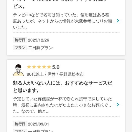
ビス。
テレビcmなどで名前は知っていた。信用度はある程
度あったが、ネットからの情報が大変参考になりお願
いした。
2025/12/26
施行日
二日葬プラン
プラン
5.0
80代以上 / 男性 / 長野県松本市
頼る人がいない人には、おすすめなサービスだ
と思います。
予定していた葬儀屋が一杯で断られ携帯で探していた
時、最初に案内されたのがたまたま小さなお葬式でし
た。なので、他と
...
2025/09/01
施行日
一日葬プラン
プラン