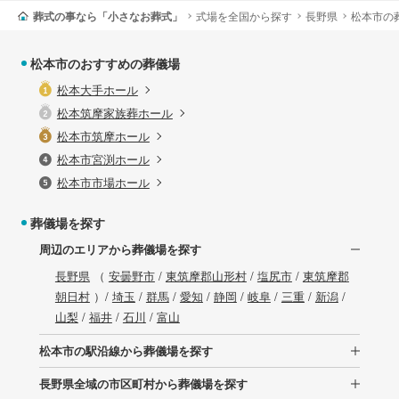
葬式の事なら「小さなお葬式」
式場を全国から探す
長野県
松本市の
松本市のおすすめの葬儀場
松本大手ホール
松本筑摩家族葬ホール
松本市筑摩ホール
松本市宮渕ホール
松本市市場ホール
葬儀場を探す
周辺のエリアから葬儀場を探す
長野県
（
安曇野市
/
東筑摩郡山形村
/
塩尻市
/
東筑摩郡
朝日村
）/
埼玉
/
群馬
/
愛知
/
静岡
/
岐阜
/
三重
/
新潟
/
山梨
/
福井
/
石川
/
富山
松本市の駅沿線から葬儀場を探す
長野県全域の市区町村から葬儀場を探す