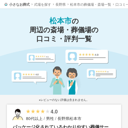
小さなお葬式
式場を探す
長野県
松本市の葬儀場・斎場一覧
口コミ
松本市
の
周辺の斎場・葬儀場の
口コミ・評判一覧
※レビューのない評価は含まれません。
4.0
80代以上 / 男性 / 長野県松本市
パッケージ化されているわかりやすい葬儀サー