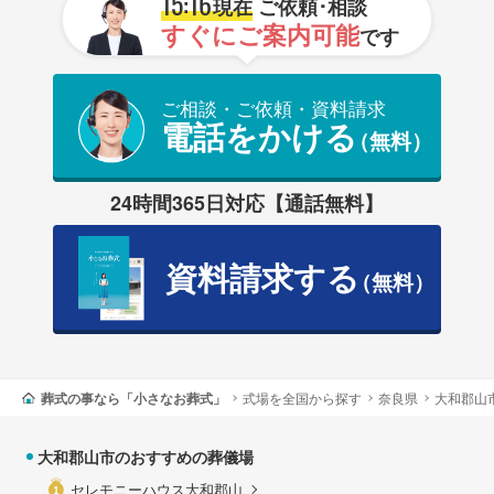
15:16
現在
ご依頼･相談
すぐにご案内可能
です
ご相談・ご依頼・資料請求
電話をかける
（無料）
24時間365日対応【通話無料】
資料請求する
（無料）
葬式の事なら「小さなお葬式」
式場を全国から探す
奈良県
大和郡山
大和郡山市のおすすめの葬儀場
セレモニーハウス大和郡山