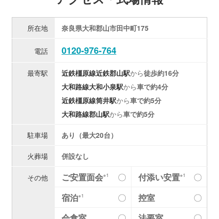
所在地
奈良県大和郡山市田中町175
0120-976-764
電話
最寄駅
近鉄橿原線
近鉄郡山駅
から
徒歩約16分
大和路線
大和小泉駅
から
車で約4分
近鉄橿原線
筒井駅
から
車で約5分
大和路線
郡山駅
から
車で約5分
駐車場
あり（最大20台）
火葬場
併設なし
ご安置面会
付添い安置
〇
〇
※1
※1
その他
宿泊
〇
控室
〇
※1
会食室
〇
法要室
〇