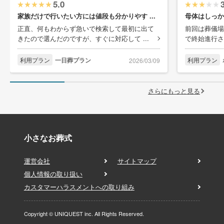
5.0
家族だけで行いたい方には値段も分かりやす ...
母体はしっか
正直、何もわからず急いで検索して最初に出て
前回は葬儀場
きたので選んだのですが、すぐに対応して ...
で終始進行さ
利用プラン
一日葬プラン
利用プラン
2026/03/09
さらにもっと見る
小さなお葬式
運営会社
サイトマップ
個人情報の取り扱い
カスタマーハラスメントへの取り組み
Copyright © UNIQUEST inc. All Rights Reserved.