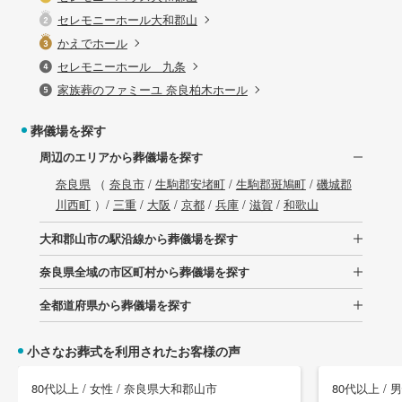
セレモニーホール大和郡山
かえでホール
セレモニーホール 九条
家族葬のファミーユ 奈良柏木ホール
葬儀場を探す
周辺のエリアから葬儀場を探す
奈良県
（
奈良市
/
生駒郡安堵町
/
生駒郡斑鳩町
/
磯城郡
川西町
）/
三重
/
大阪
/
京都
/
兵庫
/
滋賀
/
和歌山
大和郡山市の駅沿線から葬儀場を探す
奈良県全域の市区町村から葬儀場を探す
全都道府県から葬儀場を探す
小さなお葬式を利用されたお客様の声
80代以上 / 女性 / 奈良県大和郡山市
80代以上 /