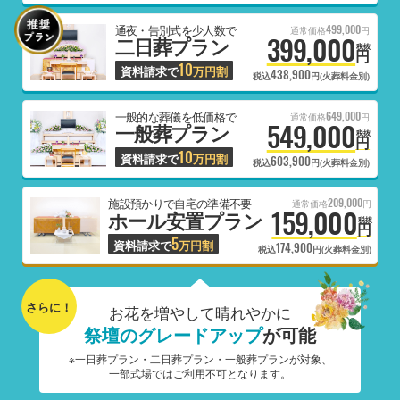
499,000
通夜・告別式を少人数で
通常価格
円
399,000
二日葬プラン
税抜
円
10
資料請求で
万円割
438,900
税込
円(火葬料金別)
649,000
一般的な葬儀を低価格で
通常価格
円
549,000
一般葬プラン
税抜
円
10
資料請求で
万円割
603,900
税込
円(火葬料金別)
209,000
施設預かりで自宅の準備不要
通常価格
円
159,000
ホール安置プラン
税抜
円
5
資料請求で
万円割
174,900
税込
円(火葬料金別)
さらに！
お花を増やして晴れやかに
祭壇のグレードアップ
が可能
※一日葬プラン・二日葬プラン・一般葬プランが対象、
一部式場ではご利用不可となります。