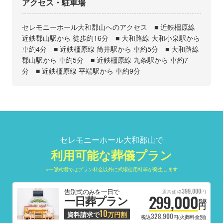
アクセス・駐車場
セレモニーホール大和郡山へのアクセス ■ 近鉄橿原線
近鉄郡山駅から 徒歩約16分 ■ 大和路線 大和小泉駅から
車約4分 ■ 近鉄橿原線 筒井駅から 車約5分 ■ 大和路線
郡山駅から 車約5分 ■ 近鉄橿原線 九条駅から 車約7
分 ■ 近鉄橿原線 平端駅から 車約9分
セレモニーホール大和郡山で
利用可能な葬儀プラン
※一部式場ではプラン料金以外に式場使用料等が発生します
399,000
告別式のみを一日で
通常価格
円
299,000
一日葬プラン
税抜
円
10
資料請求で
万円割
328,900
税込
円(火葬料金別)