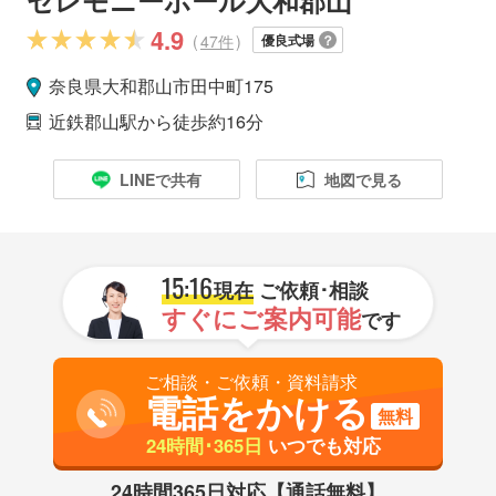
4.9
(
47件
)
優良式場
奈良県
大和郡山市
田中町175
近鉄郡山駅
から徒歩約16分
LINEで共有
地図で見る
15:16
現在
ご依頼･相談
すぐにご案内可能
です
ご相談・ご依頼・資料請求
電話をかける
無料
24時間･365日
いつでも対応
24時間365日対応【通話無料】