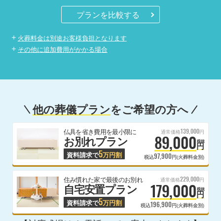
プランを比較する
火葬料金は別途お客様負担となります
その他に追加費用がかかる場合
他の葬儀プラン
をご希望の方へ
139,000
仏具を省き費用を最小限に
通常価格
円
89,000
お別れプラン
税抜
円
5
資料請求で
万円割
97,900
税込
円(火葬料金別)
229,000
住み慣れた家で最後のお別れ
通常価格
円
179,000
自宅安置プラン
税抜
円
5
資料請求で
万円割
196,900
税込
円(火葬料金別)