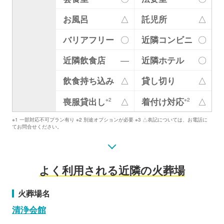
お風呂
△
託児所
△
バリアフリー
〇
近隣コンビニ
〇
近隣飲食店
―
近隣ホテル
〇
飲食持ち込み
△
貸し切り
△
喪服貸出し
着付け対応
△
△
※2
※2
※1 一部対応不可プラン有り ※2 別途オプションが必要 ※3 △表記については、お電話に
てお問合せください。
よく利用される近隣の火葬場
火葬場名
清浄会館