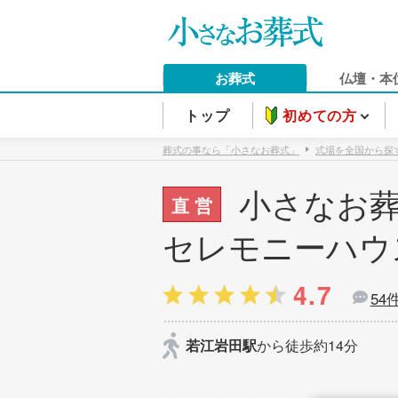
お葬式
仏壇・本
トップ
初めての方
葬式の事なら「小さなお葬式」
式場を全国から探
小さなお葬
直 営
セレモニーハウ
4.7
54
若江岩田駅
から徒歩約14分