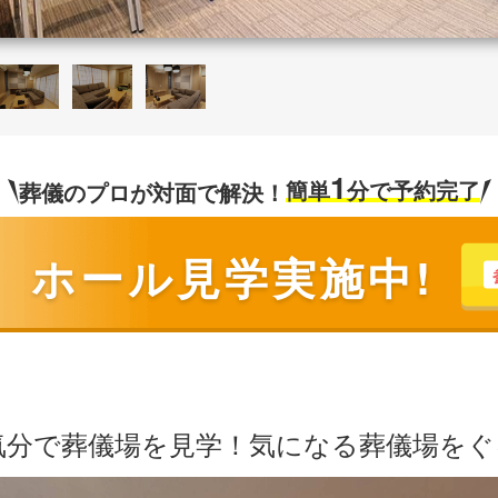
1
簡単
分で予約完了
葬儀のプロが対面で解決！
ホール見学実施中!
気分で葬儀場を見学！気になる葬儀場を