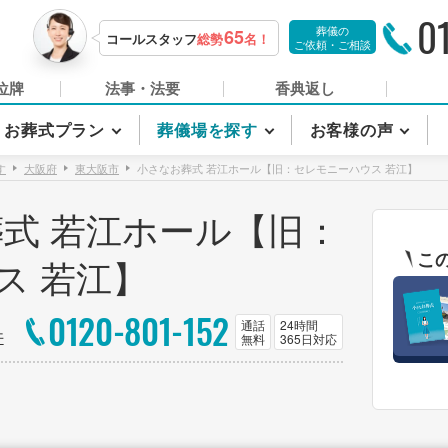
0
葬儀の
65
コールスタッフ
総勢
名！
ご依頼・ご相談
位牌
法事・法要
香典返し
お葬式プラン
葬儀場を探す
お客様の声
す
大阪府
東大阪市
小さなお葬式 若江ホール【旧：セレモニーハウス 若江】
式 若江ホール【旧：
こ
ス 若江】
0120-801-152
通話
24時間
件
無料
365日対応