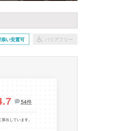
付添い安置可
バリアフリー
4.7
54件
に算出しています。