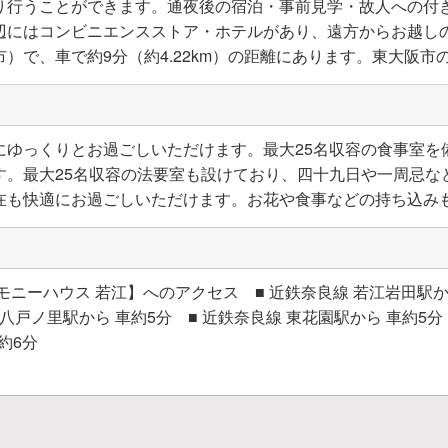
り行うことができます。通夜後の宿泊・事前見学・故人への付
辺にはコンビニエンスストア・ホテルがあり、遠方からお越しの
で、車で約9分（約4.22km）の距離にあります。東大阪市の市
にゆっくりとお過ごしいただけます。最大25名収容の食事室を
す。最大25名収容の法要室も設けており、四十九日や一周忌な
在も快適にお過ごしいただけます。お花や食事などの持ち込み
ニーハウス 若江】へのアクセス ■ 近鉄奈良線 若江岩田駅から
 八戸ノ里駅から 車約5分 ■ 近鉄奈良線 東花園駅から 車約5分
約6分