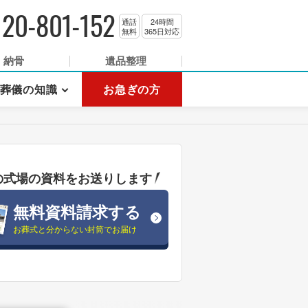
120-801-152
通話
24時間
無料
365日対応
納骨
遺品整理
葬儀の知識
お急ぎの方
の式場の資料をお送りします
無料資料請求する
お葬式と分からない封筒でお届け