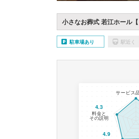
小さなお葬式 若江ホール【
駐車場あり
駅近く
サービス
4.3
料金と
その説明
4.9