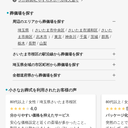
葬儀場を探す
周辺のエリアから葬儀場を探す
埼玉県
（
さいたま市中央区
/
さいたま市浦和区
/
さいた
ま市南区
/
志木市
）/
東京
/
神奈川
/
千葉
/
茨城
/
群馬
/
栃木
/
長野
/
山梨
さいたま市桜区の駅沿線から葬儀場を探す
埼玉県全域の市区町村から葬儀場を探す
全都道府県から葬儀場を探す
小さなお葬式を利用されたお客様の声
80代以上 / 女性 / 埼玉県さいたま市桜区
80代以上 /
4.0
分かりやすい価格を抑えたサービス
パッケージ化
安心な価格設定と近くの斎場が多かったこと。
突然のことで
割引もあり助かりました。パンフレットも ...
ておらず、病