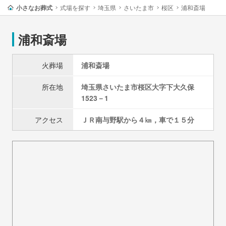
小さなお葬式
式場を探す
埼玉県
さいたま市
桜区
浦和斎場
浦和斎場
火葬場
浦和斎場
所在地
埼玉県
さいたま市
桜区
大字下大久保
1523－1
アクセス
ＪＲ南与野駅から４㎞，車で１５分