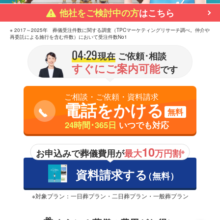
他社をご検討中の方
はこちら
※ 2017～2025年 葬儀受注件数に関する調査（TPCマーケティングリサーチ調べ。仲介や
再委託による施行を含む件数）において受注件数No1
04:29
現在
ご依頼･相談
すぐにご案内可能
です
ご相談・ご依頼・資料請求
電話をかける
無料
24時間･365日
いつでも対応
10
お申込みで葬儀費用が
最大
万円割
※
資料請求する
（無料）
※対象プラン：一日葬プラン・二日葬プラン・一般葬プラン