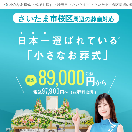
小さなお葬式
式場を探す
埼玉県
さいたま市
さいたま市桜区周辺の
さいたま市桜区
周辺の葬儀対応
89,000
税抜
円
から
97,900
税込
円〜（火葬料金別）
更新日：2026年8月7日