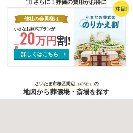
さらに！
葬儀の費用がお得に
注目!
他社
会員様
の
は
小さなお葬式プランが
20
万円
割!
詳しくはこちら
さいたま市桜区
周辺
の
（496件）
地図から葬儀場・斎場を探す