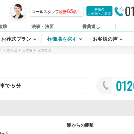
0
葬儀の
65
コールスタッフ
総勢
名！
ご依頼・ご相談
位牌
法事・法要
香典返し
お葬式プラン
葬儀場を探す
お客様の声
す
島根県
出雲市
出雲斎場
012
，車で５分
駅からの距離
9－5