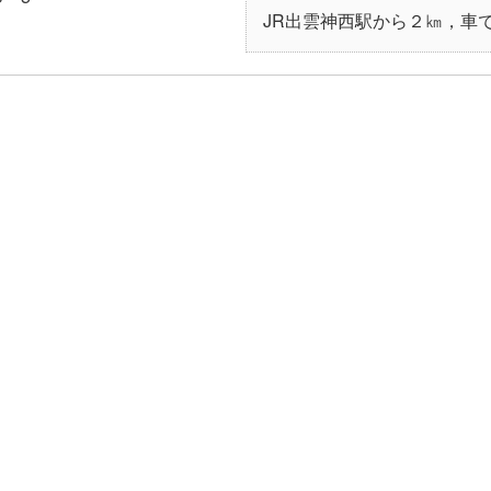
JR出雲神西駅から２㎞，車