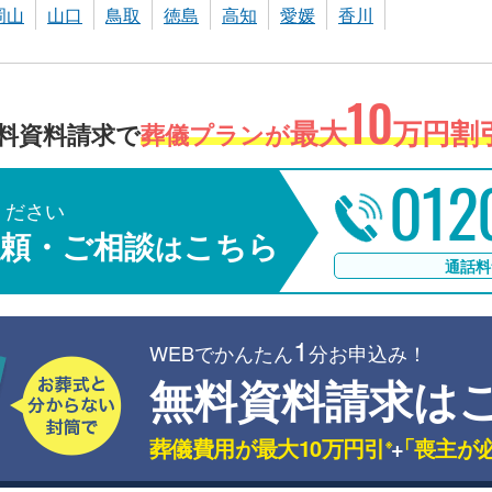
岡山
山口
鳥取
徳島
高知
愛媛
香川
10
最大
万円割引
料資料請求で
葬儀プランが
012
ください
頼・ご相談
こちら
は
通話料
1
WEBでかんたん
分お申込み！
無料資料請求は
葬儀費用が最大10万円引
+
「喪主が
※