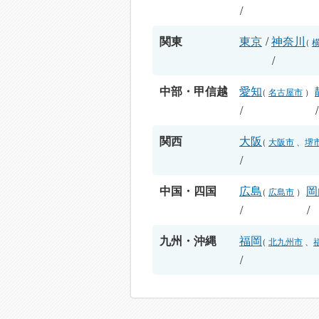
/
関東
東京
/
神奈川
（
/
中部・甲信越
愛知
（
名古屋市
）
/
関西
大阪
（
大阪市
、
堺
/
中国・四国
広島
岡
（
広島市
）
/
/
九州・沖縄
福岡
（
北九州市
、
/