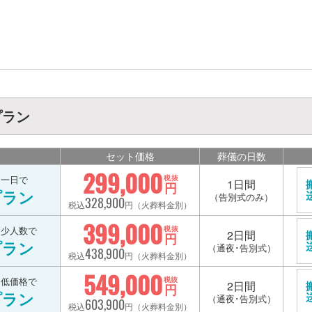
プラン
セット価格
葬儀の日数
299,000
を一日で
税抜
1日間
円
プラン
（告別式のみ）
328,900
税込
円（火葬料金別）
399,000
を少人数で
税抜
2日間
円
プラン
（通夜･告別式）
438,900
税込
円（火葬料金別）
549,000
を低価格で
税抜
2日間
円
プラン
（通夜･告別式）
603,900
税込
円（火葬料金別）