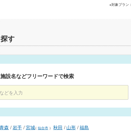
※対象プラン
を探す
・施設名などフリーワードで検索
青森
/
岩手
/
宮城
秋田
/
山形
/
福島
（
仙台市
）