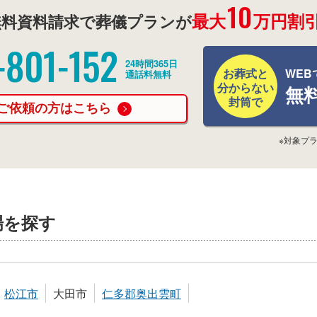
10
最大
万円割引
料資料請求で葬儀プランが
-801-152
24時間365日
お葬式と
WEB
通話料無料
分からない
無
封筒で
ご依頼の方はこちら
※対象プ
場を探す
松江市
大田市
仁多郡奥出雲町