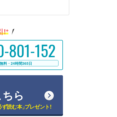
!
※
0-801-152
無料・24時間365日
こちら
必ず読む本」
プレゼント!