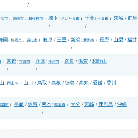
/
埼玉
千葉
茨城
/
群馬
横浜市
、
川崎市
、
相模原市
）
（
さいたま市
）
（
千葉市
）
/
/
静岡
岐阜
/
三重
/
新潟
長野
/
山梨
/
福井
（
静岡市
、
浜松市
）
（
新潟市
）
/
/
京都
兵庫
奈良
/
滋賀
/
和歌山
市
）
（
京都市
）
（
神戸市
）
/
/
山
山口
/
鳥取
/
島根
/
徳島
/
高知
/
愛媛
/
香川
（
岡山市
）
長崎
/
佐賀
/
熊本
大分
/
宮崎
/
鹿児島
/
沖縄
福岡市
）
（
熊本市
）
/