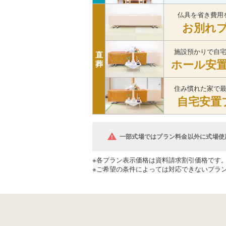
仏具を省き費用
お別れ
施設預かりで自
直
ホール安
葬
住み慣れた家で
自宅安置
一部式場ではプラン料金以外に式場使
※各プラン表示価格は資料請求割引価格です
※ご希望の条件によっては対応できないプラ