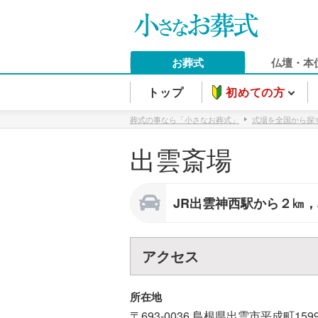
お葬式
仏壇・本
トップ
初めての方
葬式の事なら「小さなお葬式」
式場を全国から探
出雲斎場
JR出雲神西駅から２㎞
アクセス
所在地
〒693-0036
島根県
出雲市
平成町159