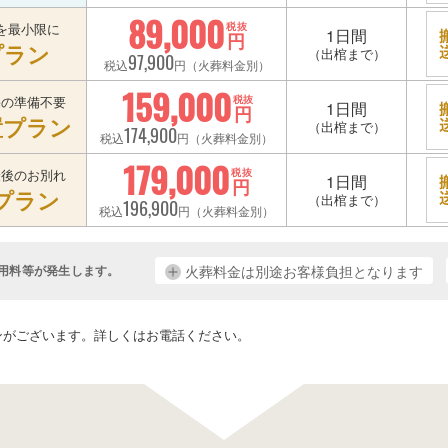
89,000
を最小限に
税抜
1日間
円
プラン
（出棺まで）
97,900
税込
円（火葬料金別）
159,000
宅の準備不要
税抜
1日間
円
置プラン
（出棺まで）
174,900
税込
円（火葬料金別）
179,000
最後のお別れ
税抜
1日間
円
プラン
（出棺まで）
196,900
税込
円（火葬料金別）
用料等が発生します。
火葬料金は別途お客様負担となります
。
ンがございます。詳しくはお電話ください。