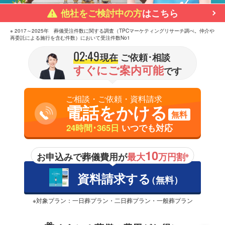
他社をご検討中の方
はこちら
※ 2017～2025年 葬儀受注件数に関する調査（TPCマーケティングリサーチ調べ。仲介や
再委託による施行を含む件数）において受注件数No1
02:49
現在
ご依頼･相談
すぐにご案内可能
です
ご相談・ご依頼・資料請求
電話をかける
無料
24時間･365日
いつでも対応
10
お申込みで葬儀費用が
最大
万円割
※
資料請求する
（無料）
※対象プラン：一日葬プラン・二日葬プラン・一般葬プラン