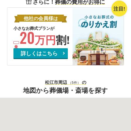
さらに！
葬儀の費用がお得に
注目!
他社
会員様
の
は
小さなお葬式プランが
20
万円
割!
詳しくはこちら
松江市
周辺
の
（5件）
地図から葬儀場・斎場を探す