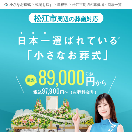
小さなお葬式
式場を探す
島根県
松江市周辺の葬儀場・斎場一覧
松江市
周辺の葬儀対応
89,000
税抜
円
から
97,900
税込
円〜（火葬料金別）
更新日：2026年8月10日