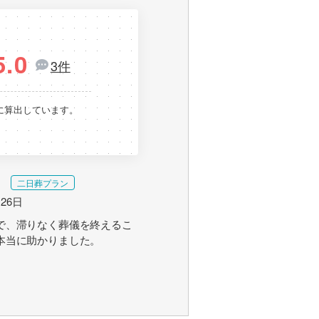
5.0
3件
に算出しています。
二日葬プラン
月26日
で、滞りなく葬儀を終えるこ
本当に助かりました。