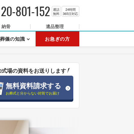
120-801-152
通話
24時間
無料
365日対応
納骨
遺品整理
葬儀の知識
お急ぎの方
の式場の資料をお送りします
無料資料請求する
お葬式と分からない封筒でお届け