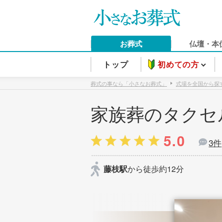
お葬式
仏壇・本
トップ
初めての方
葬式の事なら「小さなお葬式」
式場を全国から探
家族葬のタクセ
5.0
3件
藤枝駅
から徒歩約12分