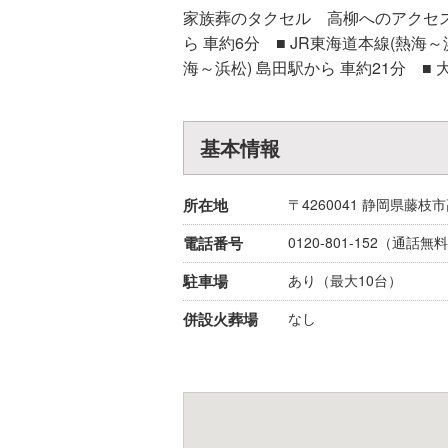
家族葬のタクセル 高柳へのアクセス ■
ら 車約6分 ■ JR東海道本線(熱海～
海～浜松) 島田駅から 車約21分 ■
基本情報
所在地
〒4260041
静岡県
藤枝市
電話番号
0120-801-152
（通話無料
駐車場
あり（最大10台）
併設火葬場
なし