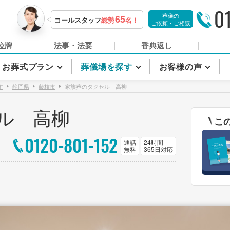
0
葬儀の
65
コールスタッフ
総勢
名！
ご依頼・ご相談
位牌
法事・法要
香典返し
お葬式プラン
葬儀場を探す
お客様の声
す
静岡県
藤枝市
家族葬のタクセル 高柳
ル 高柳
こ
0120-801-152
通話
24時間
無料
365日対応