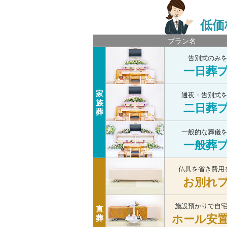
低価
プラン名
告別式のみ
一日葬
家
通夜・告別式
族
二日葬
葬
一般的な葬儀
一般葬
仏具を省き費用
お別れ
施設預かりで自
直
ホール安
葬