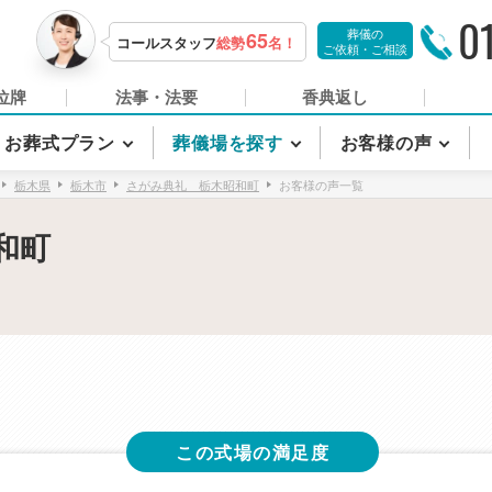
0
葬儀の
65
コールスタッフ
総勢
名！
ご依頼・ご相談
位牌
法事・法要
香典返し
お葬式プラン
葬儀場を探す
お客様の声
栃木県
栃木市
さがみ典礼 栃木昭和町
お客様の声一覧
和町
この式場の満足度