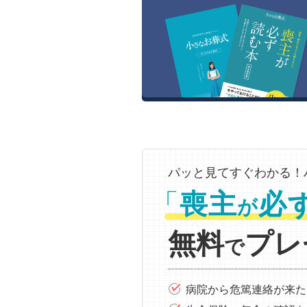
パッと見てすぐわかる！
「
喪主
必
が
無料
プレ
で
病院から危篤連絡が来た