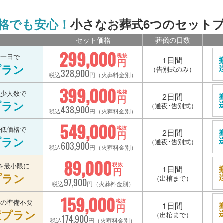
格でも安心！
小さなお葬式6つのセット
セット価格
葬儀の日数
299,000
を一日で
税抜
1日間
円
プラン
（告別式のみ）
328,900
税込
円（火葬料金別）
399,000
を少人数で
税抜
2日間
円
プラン
（通夜･告別式）
438,900
税込
円（火葬料金別）
549,000
を低価格で
税抜
2日間
円
プラン
（通夜･告別式）
603,900
税込
円（火葬料金別）
89,000
を最小限に
税抜
1日間
円
プラン
（出棺まで）
97,900
税込
円（火葬料金別）
159,000
宅の準備不要
税抜
1日間
円
置プラン
（出棺まで）
174,900
税込
円（火葬料金別）