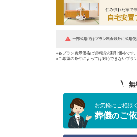
住み慣れた家で
自宅安置
一部式場ではプラン料金以外に式場使
※各プラン表示価格は資料請求割引価格です
※ご希望の条件によっては対応できないプラ
無
お気軽にご相談
葬儀
ご依
の