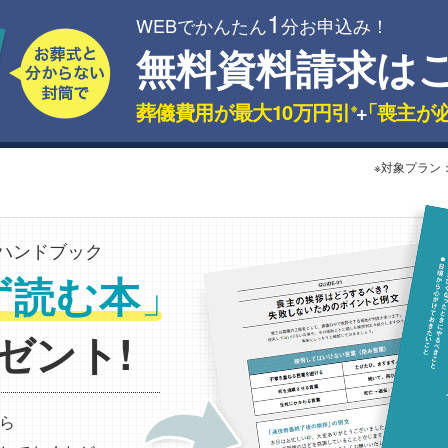
1
WEBでかんたん
分お申込み！
無料資料請求は
葬儀費用が最大10万円引
+
「喪主が
※
※対象プラン
ハンドブック
」
ず読む本
ゼント!
ら