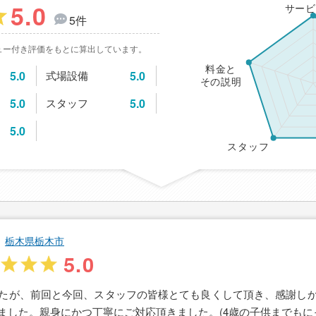
5.0
サービ
5件
ュー付き評価をもとに算出しています。
料金と
5.0
式場設備
5.0
その説明
5.0
スタッフ
5.0
5.0
スタッフ
栃木県栃木市
5.0
たが、前回と今回、スタッフの皆様とても良くして頂き、感謝し
ました。親身にかつ丁寧にご対応頂きました。(4歳の子供までもに