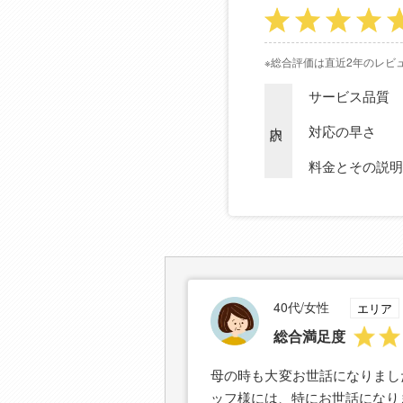
※総合評価は直近2年のレビ
サービス品質
内訳
対応の早さ
料金とその説明
40代/女性
エリア
総合満足度
母の時も大変お世話になりまし
ッフ様には、特にお世話になり