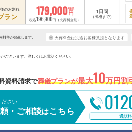
179,000
最後のお別れ
税抜
1日間
円
プラン
（出棺まで）
196,900
税込
円（火葬料金別）
用料等が発生します。
火葬料金は別途お客様負担となります
。
ンがございます。詳しくはお電話ください。
10
最大
万円割引
料資料請求で
葬儀プランが
012
ください
頼・ご相談
こちら
は
通話料