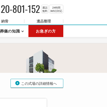
120-801-152
通話
24時間
無料
365日対応
納骨
遺品整理
葬儀の知識
お急ぎの方
この式場の詳細情報へ