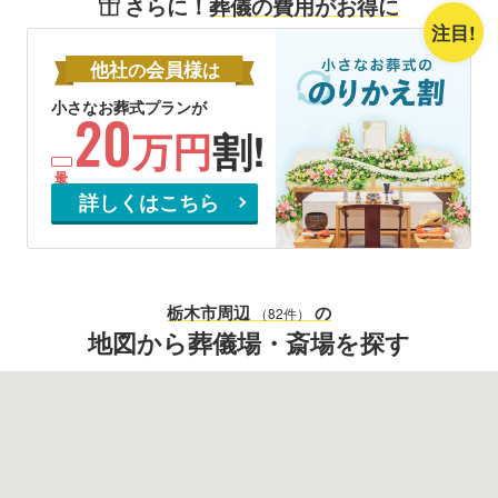
さらに！
葬儀の費用がお得に
注目!
他社
会員様
の
は
小さなお葬式プランが
20
万円
割!
詳しくはこちら
栃木市
周辺
の
（82件）
地図から葬儀場・斎場を探す