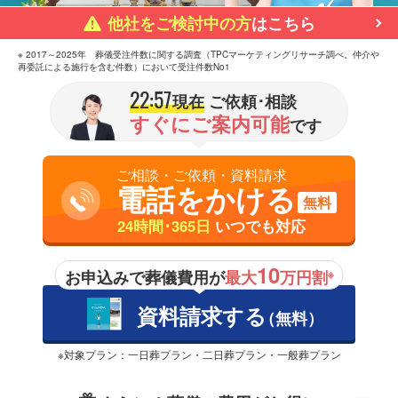
他社をご検討中の方
はこちら
※ 2017～2025年 葬儀受注件数に関する調査（TPCマーケティングリサーチ調べ。仲介や
再委託による施行を含む件数）において受注件数No1
22:57
現在
ご依頼･相談
すぐにご案内可能
です
ご相談・ご依頼・資料請求
電話をかける
無料
24時間･365日
いつでも対応
10
お申込みで葬儀費用が
最大
万円割
※
資料請求する
（無料）
※対象プラン：一日葬プラン・二日葬プラン・一般葬プラン