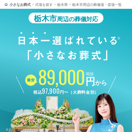
小さなお葬式
式場を探す
栃木県
栃木市周辺の葬儀場・斎場一覧
栃木市
周辺の葬儀対応
89,000
税抜
円
から
97,900
税込
円〜（火葬料金別）
更新日：2026年8月6日