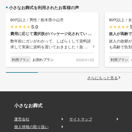
小さなお葬式を利用されたお客様の声
80代以上 / 男性 / 栃木県小山市
80代以上 / 
5.0
費用に応じて選択肢がパッケージ化されてい ...
故人が高齢で
数年前にガンがわかって、しばらくして資料請
故人の故郷が
求して実家に資料を置いておきました！急 ...
も高齢で告別
利用プラン
お別れプラン
利用プラン
2026/01/22
さらにもっと見る
小さなお葬式
運営会社
サイトマップ
個人情報の取り扱い