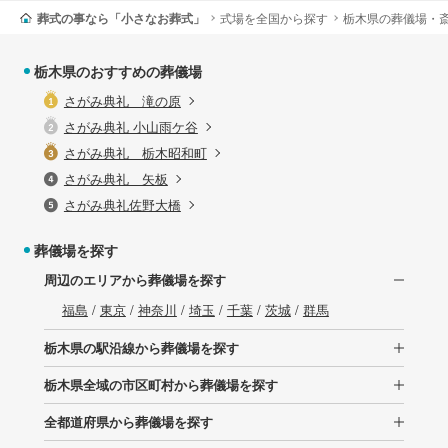
葬式の事なら「小さなお葬式」
式場を全国から探す
栃木県の葬儀場・
栃木県のおすすめの葬儀場
さがみ典礼 滝の原
さがみ典礼 小山雨ケ谷
さがみ典礼 栃木昭和町
さがみ典礼 矢板
さがみ典礼佐野大橋
葬儀場を探す
周辺のエリアから葬儀場を探す
福島
/
東京
/
神奈川
/
埼玉
/
千葉
/
茨城
/
群馬
栃木県の駅沿線から葬儀場を探す
栃木県全域の市区町村から葬儀場を探す
全都道府県から葬儀場を探す