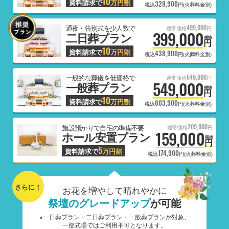
10
資料請求で
万円割
328,900
税込
円(火葬料金別)
499,000
通夜・告別式を少人数で
通常価格
円
399,000
二日葬プラン
税抜
円
10
資料請求で
万円割
438,900
税込
円(火葬料金別)
649,000
一般的な葬儀を低価格で
通常価格
円
549,000
一般葬プラン
税抜
円
10
資料請求で
万円割
603,900
税込
円(火葬料金別)
209,000
施設預かりで自宅の準備不要
通常価格
円
159,000
ホール安置プラン
税抜
円
5
資料請求で
万円割
174,900
税込
円(火葬料金別)
さらに！
お花を増やして晴れやかに
祭壇のグレードアップ
が可能
※一日葬プラン・二日葬プラン・一般葬プランが対象、
一部式場ではご利用不可となります。