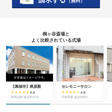
（無料）
桐ヶ谷斎場と
よく比較されている式場
【萬福寺】梶原殿
セレモニーサロン
5.0
4.8
西馬込駅 徒歩約10分
不動前駅 徒歩約8分