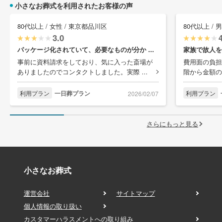
小さなお葬式を利用されたお客様の声
80代以上 / 女性 / 東京都品川区
80代以上 / 
3.0
パッケージ化されていて、必要なものが分か ...
家族で故人を
事前に資料請求をしており、気に入った斎場が
費用面の負担
ありましたのでコンタクトしました。実際 ...
階から金額の
利用プラン
一日葬プラン
利用プラン
2026/02/07
さらにもっと見る
小さなお葬式
運営会社
サイトマップ
個人情報の取り扱い
カスタマーハラスメントへの取り組み