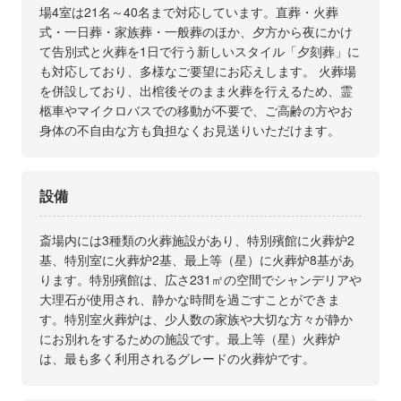
場4室は21名～40名まで対応しています。直葬・火葬
式・一日葬・家族葬・一般葬のほか、夕方から夜にかけ
て告別式と火葬を1日で行う新しいスタイル「夕刻葬」に
も対応しており、多様なご要望にお応えします。 火葬場
を併設しており、出棺後そのまま火葬を行えるため、霊
柩車やマイクロバスでの移動が不要で、ご高齢の方やお
身体の不自由な方も負担なくお見送りいただけます。
設備
斎場内には3種類の火葬施設があり、特別殯館に火葬炉2
基、特別室に火葬炉2基、最上等（星）に火葬炉8基があ
ります。特別殯館は、広さ231㎡の空間でシャンデリアや
大理石が使用され、静かな時間を過ごすことができま
す。特別室火葬炉は、少人数の家族や大切な方々が静か
にお別れをするための施設です。最上等（星）火葬炉
は、最も多く利用されるグレードの火葬炉です。