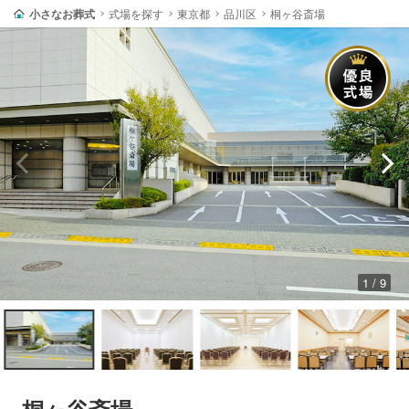
小さなお葬式
式場を探す
東京都
品川区
桐ヶ谷斎場
1 / 9
桐ヶ谷斎場