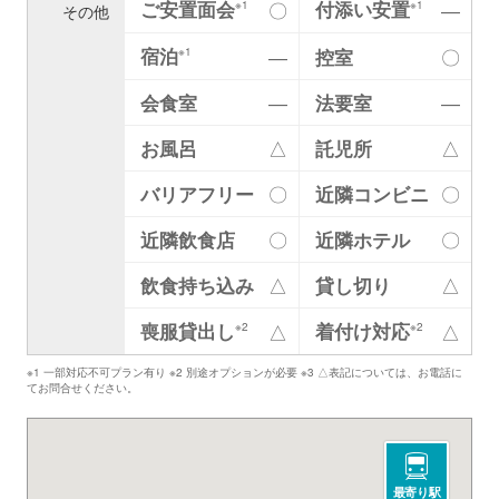
ご安置面会
付添い安置
〇
―
※1
※1
その他
宿泊
―
控室
〇
※1
会食室
―
法要室
―
お風呂
△
託児所
△
バリアフリー
〇
近隣コンビニ
〇
近隣飲食店
〇
近隣ホテル
〇
飲食持ち込み
△
貸し切り
△
喪服貸出し
着付け対応
△
△
※2
※2
※1 一部対応不可プラン有り ※2 別途オプションが必要 ※3 △表記については、お電話に
てお問合せください。
最寄り駅