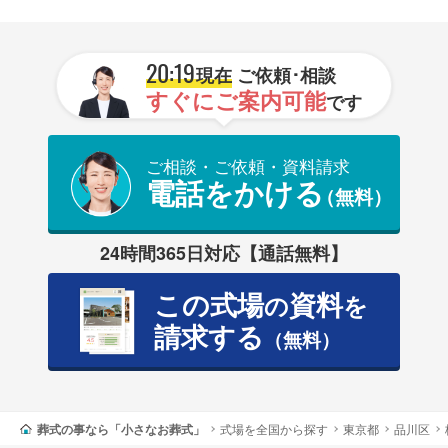
20:19
現在
ご依頼･相談
すぐにご案内可能
です
ご相談・ご依頼・資料請求
電話をかける
（無料）
24時間365日対応【通話無料】
この式場
資料
の
を
請求する
（無料）
葬式の事なら「小さなお葬式」
式場を全国から探す
東京都
品川区