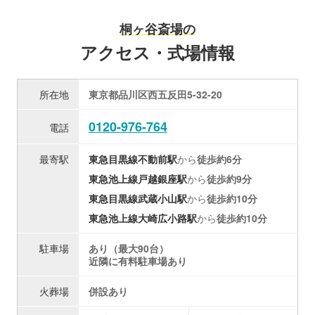
桐ヶ谷斎場の
アクセス・式場情報
所在地
東京都品川区西五反田5-32-20
0120-976-764
電話
最寄駅
東急目黒線
不動前駅
から
徒歩約6分
東急池上線
戸越銀座駅
から
徒歩約9分
東急目黒線
武蔵小山駅
から
徒歩約10分
東急池上線
大崎広小路駅
から
徒歩約10分
駐車場
あり（最大90台）
近隣に有料駐車場あり
火葬場
併設あり