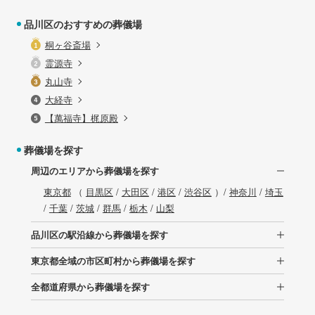
品川区のおすすめの葬儀場
桐ヶ谷斎場
霊源寺
丸山寺
大経寺
【萬福寺】梶原殿
葬儀場を探す
周辺のエリアから葬儀場を探す
東京都
（
目黒区
/
大田区
/
港区
/
渋谷区
）/
神奈川
/
埼玉
/
千葉
/
茨城
/
群馬
/
栃木
/
山梨
品川区の駅沿線から葬儀場を探す
東京都全域の市区町村から葬儀場を探す
全都道府県から葬儀場を探す