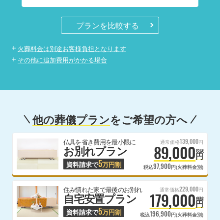
プランを比較する
火葬料金は別途お客様負担となります
その他に追加費用がかかる場合
他の葬儀プラン
をご希望の方へ
139,000
仏具を省き費用を最小限に
通常価格
円
89,000
お別れプラン
税抜
円
5
資料請求で
万円割
97,900
税込
円(火葬料金別)
229,000
住み慣れた家で最後のお別れ
通常価格
円
179,000
自宅安置プラン
税抜
円
5
資料請求で
万円割
196,900
税込
円(火葬料金別)