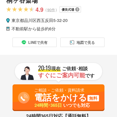
4.9
(
90件
)
優良式場
東京都
品川区
西五反田5-32-20
不動前駅
から徒歩約6分
LINEで共有
地図で見る
20:19
現在
ご依頼･相談
すぐにご案内可能
です
ご相談・ご依頼・資料請求
電話をかける
無料
24時間･365日
いつでも対応
24時間365日対応【通話無料】