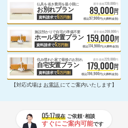
139,000
仏具を省き費用を最小限に
通常価格
円
89,000
お別れプラン
税抜
円
5
資料請求で
万円割
97,900
税込
円(火葬料金別)
209,000
施設預かりで自宅の準備不要
通常価格
円
159,000
ホール安置プラン
税抜
円
5
資料請求で
万円割
174,900
税込
円(火葬料金別)
229,000
住み慣れた家で最後のお別れ
通常価格
円
179,000
自宅安置プラン
税抜
円
5
資料請求で
万円割
196,900
税込
円(火葬料金別)
【対応式場は
お電話
にてご案内いたします】
05:17
現在
ご依頼･相談
すぐにご案内可能
です