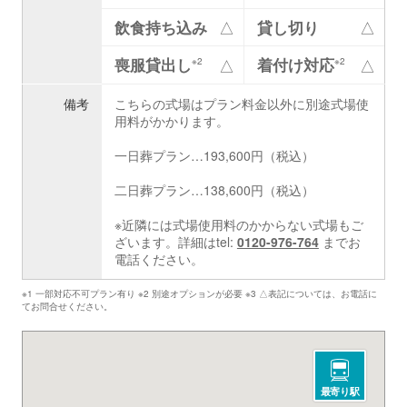
飲食持ち込み
△
貸し切り
△
喪服貸出し
着付け対応
△
△
※2
※2
備考
こちらの式場はプラン料金以外に別途式場使
用料がかかります。
一日葬プラン…193,600円（税込）
二日葬プラン…138,600円（税込）
※近隣には式場使用料のかからない式場もご
ざいます。詳細はtel:
0120-976-764
までお
電話ください。
※1 一部対応不可プラン有り ※2 別途オプションが必要 ※3 △表記については、お電話に
てお問合せください。
最寄り駅