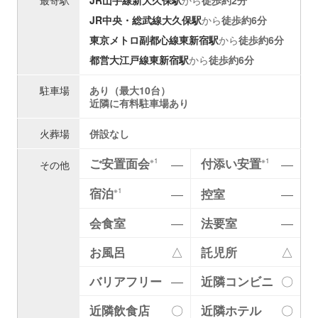
JR中央・総武線
大久保駅
から
徒歩約6分
東京メトロ副都心線
東新宿駅
から
徒歩約6分
都営大江戸線
東新宿駅
から
徒歩約6分
駐車場
あり（最大10台）
近隣に有料駐車場あり
火葬場
併設なし
ご安置面会
付添い安置
―
―
※1
※1
その他
宿泊
―
控室
―
※1
会食室
―
法要室
―
お風呂
△
託児所
△
バリアフリー
―
近隣コンビニ
〇
近隣飲食店
〇
近隣ホテル
〇