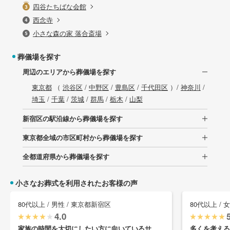
四谷たちばな会館
西念寺
小さな森の家 落合斎場
葬儀場を探す
周辺のエリアから葬儀場を探す
東京都
（
渋谷区
/
中野区
/
豊島区
/
千代田区
）/
神奈川
/
埼玉
/
千葉
/
茨城
/
群馬
/
栃木
/
山梨
新宿区の駅沿線から葬儀場を探す
東京都全域の市区町村から葬儀場を探す
全都道府県から葬儀場を探す
小さなお葬式を利用されたお客様の声
80代以上 / 男性 / 東京都新宿区
80代以上 / 
4.0
家族の時間を大切にしたい方に向いているサ ...
多くを考える