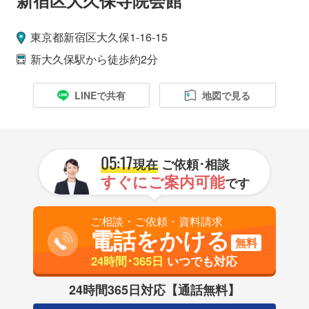
東京都
新宿区
大久保1-16-15
新大久保駅
から徒歩約2分
LINEで共有
地図で見る
05:17
現在
ご依頼･相談
すぐにご案内可能
です
ご相談・ご依頼・資料請求
電話をかける
無料
24時間･365日
いつでも対応
24時間365日対応【通話無料】