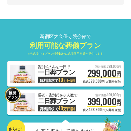
新宿区大久保寺院会館で
利用可能な葬儀プラン
※当式場ではプラン料金以外に式場使用料等が発生します
399,000
告別式のみを一日で
通常価格
円
299,000
一日葬プラン
税抜
円
10
資料請求で
万円割
328,900
税込
円(火葬料金別)
499,000
通夜・告別式を少人数で
通常価格
円
399,000
二日葬プラン
税抜
円
10
資料請求で
万円割
438,900
税込
円(火葬料金別)
さらに！
お花を増やして晴れやかに