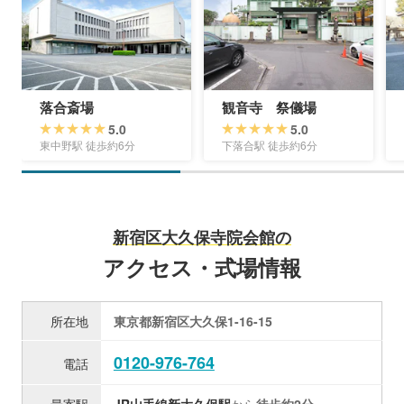
落合斎場
観音寺 祭儀場
5.0
5.0
東中野駅 徒歩約6分
下落合駅 徒歩約6分
新宿区大久保寺院会館の
アクセス・式場情報
所在地
東京都新宿区大久保1-16-15
0120-976-764
電話
最寄駅
JR山手線
新大久保駅
から
徒歩約2分