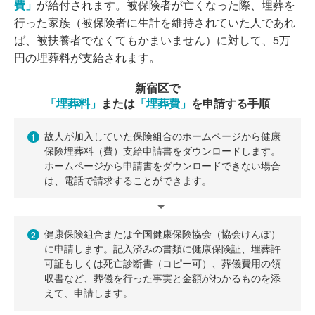
費」
が給付されます。被保険者が亡くなった際、埋葬を
行った家族（被保険者に生計を維持されていた人であれ
ば、被扶養者でなくてもかまいません）に対して、5万
円の埋葬料が支給されます。
新宿区で
「埋葬料」
または
「埋葬費」
を申請する手順
故人が加入していた保険組合のホームページから健康
1
保険埋葬料（費）支給申請書をダウンロードします。
ホームページから申請書をダウンロードできない場合
は、電話で請求することができます。
健康保険組合または全国健康保険協会（協会けんぽ）
2
に申請します。記入済みの書類に健康保険証、埋葬許
可証もしくは死亡診断書（コピー可）、葬儀費用の領
収書など、葬儀を行った事実と金額がわかるものを添
えて、申請します。