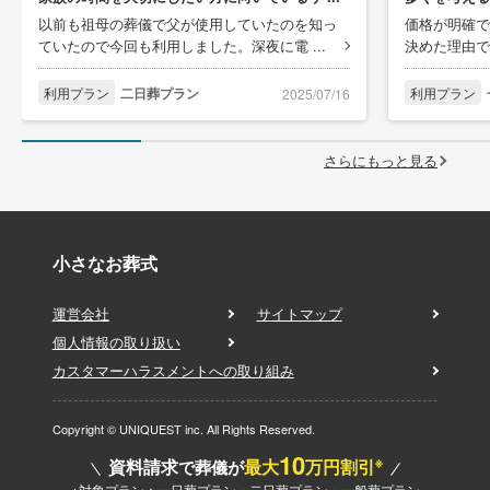
以前も祖母の葬儀で父が使用していたのを知っ
価格が明確で
ていたので今回も利用しました。深夜に電 ...
決めた理由で
利用プラン
二日葬プラン
利用プラン
2025/07/16
さらにもっと見る
小さなお葬式
運営会社
サイトマップ
個人情報の取り扱い
カスタマーハラスメントへの取り組み
Copyright © UNIQUEST inc. All Rights Reserved.
10
※
資料請求
最大
万円割引
で葬儀が
※対象プラン：一日葬プラン・二日葬プラン・一般葬プラン