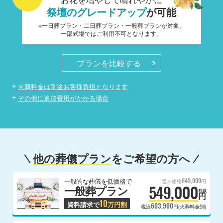
祭壇のグレードアップ
が可能
※一日葬プラン・二日葬プラン・一般葬プランが対象、
一部式場ではご利用不可となります。
プランを比較する
火葬料金は別途お客様負担となります
その他に追加費用がかかる場合
他の葬儀プラン
をご希望の方へ
649,000
一般的な葬儀を低価格で
通常価格
円
549,000
一般葬プラン
税抜
円
10
資料請求で
万円割
603,900
税込
円(火葬料金別)