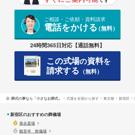
ご相談・ご依頼・資料請求
電話をかける
（無料）
24時間365日対応【通話無料】
この式場
資料
の
を
請求する
（無料）
葬式の事なら「小さなお葬式」
式場を全国から探す
東京都
新宿区
新宿区のおすすめの葬儀場
落合斎場
観音寺 祭儀場