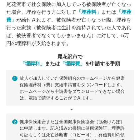
尾花沢市で社会保険に加入している被保険者が亡くなっ
た場合、埋葬を行う方に対して
「埋葬料」
または
「埋葬
費」
が給付されます。被保険者が亡くなった際、埋葬を
行った家族（被保険者に生計を維持されていた人であれ
ば、被扶養者でなくてもかまいません）に対して、5万
円の埋葬料が支給されます。
尾花沢市で
「埋葬料」
または
「埋葬費」
を申請する手順
故人が加入していた保険組合のホームページから健康
1
保険埋葬料（費）支給申請書をダウンロードします。
ホームページから申請書をダウンロードできない場合
は、電話で請求することができます。
健康保険組合または全国健康保険協会（協会けんぽ）
2
に申請します。記入済みの書類に健康保険証、埋葬許
可証もしくは死亡診断書（コピー可）、葬儀費用の領