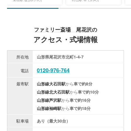
ファミリー斎場 尾花沢の
アクセス・式場情報
所在地
山形県尾花沢市北町1-4-7
0120-976-764
電話
最寄駅
山形線
大石田駅
から
車で約8分
山形線
北大石田駅
から
車で約10分
山形線
芦沢駅
から
車で約16分
山形線
袖崎駅
から
車で約18分
駐車場
あり（最大30台）