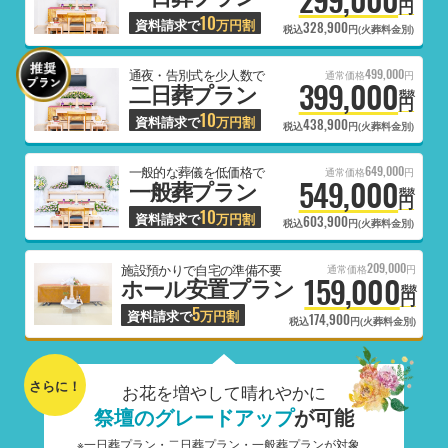
円
10
資料請求で
万円割
328,900
税込
円(火葬料金別)
499,000
通夜・告別式を少人数で
通常価格
円
399,000
二日葬プラン
税抜
円
10
資料請求で
万円割
438,900
税込
円(火葬料金別)
649,000
一般的な葬儀を低価格で
通常価格
円
549,000
一般葬プラン
税抜
円
10
資料請求で
万円割
603,900
税込
円(火葬料金別)
209,000
施設預かりで自宅の準備不要
通常価格
円
159,000
ホール安置プラン
税抜
円
5
資料請求で
万円割
174,900
税込
円(火葬料金別)
さらに！
お花を増やして晴れやかに
祭壇のグレードアップ
が可能
※一日葬プラン・二日葬プラン・一般葬プランが対象、