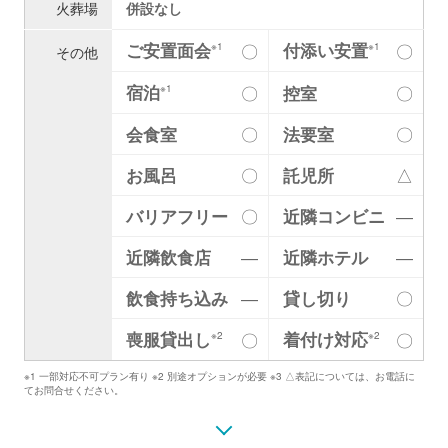
火葬場
併設なし
ご安置面会
付添い安置
〇
〇
※1
※1
その他
宿泊
〇
控室
〇
※1
会食室
〇
法要室
〇
お風呂
〇
託児所
△
バリアフリー
〇
近隣コンビニ
―
近隣飲食店
―
近隣ホテル
―
飲食持ち込み
―
貸し切り
〇
喪服貸出し
着付け対応
〇
〇
※2
※2
※1 一部対応不可プラン有り ※2 別途オプションが必要 ※3 △表記については、お電話に
てお問合せください。