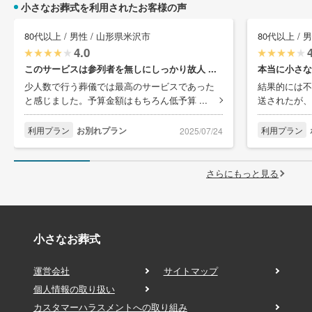
小さなお葬式を利用されたお客様の声
80代以上 / 男性 / 山形県米沢市
80代以上 / 
4.0
このサービスは参列者を無しにしっかり故人 ...
本当に小さな
少人数で行う葬儀では最高のサービスであった
結果的には不
と感じました。予算金額はもちろん低予算 ...
送されたが、
利用プラン
お別れプラン
利用プラン
2025/07/24
さらにもっと見る
小さなお葬式
運営会社
サイトマップ
個人情報の取り扱い
カスタマーハラスメントへの取り組み