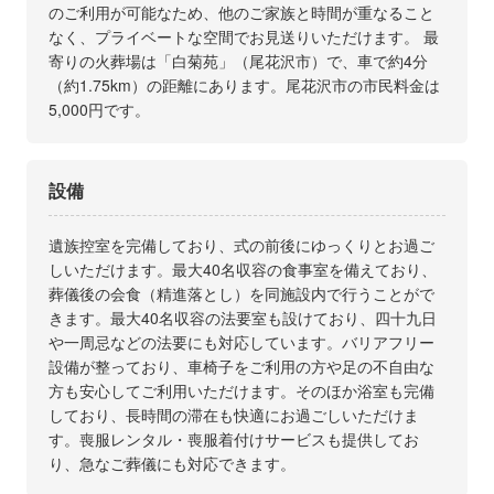
のご利用が可能なため、他のご家族と時間が重なること
なく、プライベートな空間でお見送りいただけます。 最
寄りの火葬場は「白菊苑」（尾花沢市）で、車で約4分
（約1.75km）の距離にあります。尾花沢市の市民料金は
5,000円です。
設備
遺族控室を完備しており、式の前後にゆっくりとお過ご
しいただけます。最大40名収容の食事室を備えており、
葬儀後の会食（精進落とし）を同施設内で行うことがで
きます。最大40名収容の法要室も設けており、四十九日
や一周忌などの法要にも対応しています。バリアフリー
設備が整っており、車椅子をご利用の方や足の不自由な
方も安心してご利用いただけます。そのほか浴室も完備
しており、長時間の滞在も快適にお過ごしいただけま
す。喪服レンタル・喪服着付けサービスも提供してお
り、急なご葬儀にも対応できます。