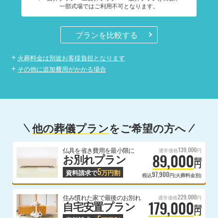
一部式場ではご利用不可となります。
プランを比較する
火葬料金は別途お客様負担となります
その他に追加費用がかかる場合
他の葬儀プラン
をご希望の方へ
139,000
仏具を省き費用を最小限に
通常価格
円
89,000
お別れプラン
税抜
円
5
資料請求で
万円割
97,900
税込
円(火葬料金別)
229,000
住み慣れた家で最後のお別れ
通常価格
円
179,000
自宅安置プラン
税抜
円