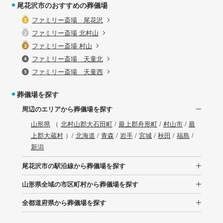
尾花沢市のおすすめの葬儀場
ファミリー斎場 尾花沢
ファミリー斎場 北村山
ファミリー斎場 村山
ファミリー斎場 天童北
ファミリー斎場 天童西
葬儀場を探す
周辺のエリアから葬儀場を探す
山形県
（
北村山郡大石田町
/
最上郡舟形町
/
村山市
/
最
上郡大蔵村
）/
北海道
/
青森
/
岩手
/
宮城
/
秋田
/
福島
/
新潟
尾花沢市の駅沿線から葬儀場を探す
山形県全域の市区町村から葬儀場を探す
全都道府県から葬儀場を探す