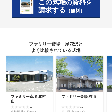
この式場
資料
の
を
請求する
（無料）
ファミリー斎場 尾花沢と
よく比較されている式場
ファミリー斎場 北村
ファミリー斎場 村山
山
--
--
東根駅 徒歩約19分
村山駅 車で約4分