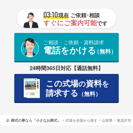
03:10
現在
ご依頼･相談
すぐにご案内可能
です
ご相談・ご依頼・資料請求
電話をかける
（無料）
24時間365日対応【通話無料】
この式場
資料
の
を
請求する
（無料）
葬式の事なら「小さなお葬式」
式場を全国から探す
山形県
尾花沢市