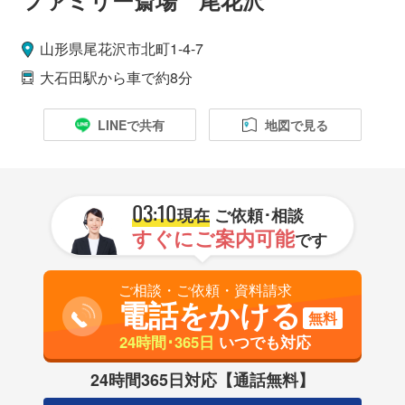
山形県
尾花沢市
北町1-4-7
大石田駅
から車で約8分
LINEで共有
地図で見る
03:10
現在
ご依頼･相談
すぐにご案内可能
です
ご相談・ご依頼・資料請求
電話をかける
無料
24時間･365日
いつでも対応
24時間365日対応【通話無料】