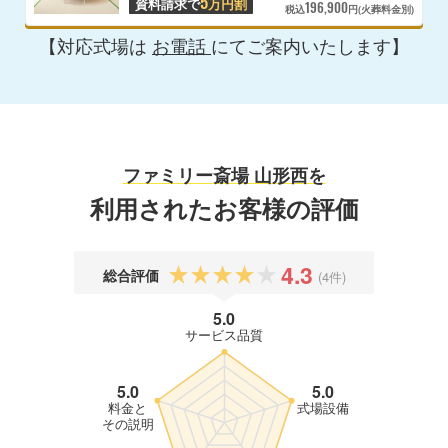
5
資料請求で
万円割
196,900
税込
円(火葬料金別)
【対応式場は
お電話
にてご案内いたします】
ファミリー斎場 山形西を
利用されたお客様の評価
4.3
総合評価
(4件)
5.0
サービス品質
5.0
5.0
料金と
式場設備
その説明