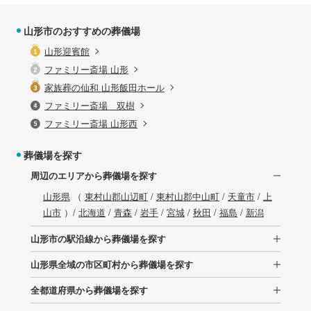
山形市のおすすめの葬儀場
山形迎賓館
ファミリー斎場 山形
家族葬の仙和 山形飯田ホール
ファミリー斎場 双樹
ファミリー斎場 山形西
葬儀場を探す
周辺のエリアから葬儀場を探す
山形県
（
東村山郡山辺町
/
東村山郡中山町
/
天童市
/
上
山市
）/
北海道
/
青森
/
岩手
/
宮城
/
秋田
/
福島
/
新潟
山形市の駅沿線から葬儀場を探す
山形県全域の市区町村から葬儀場を探す
全都道府県から葬儀場を探す