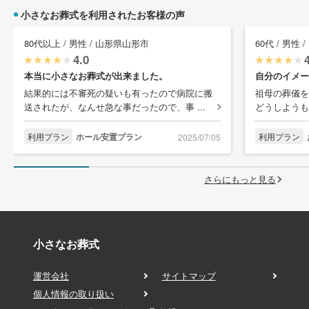
小さなお葬式を利用されたお客様の声
80代以上 / 男性 / 山形県山形市
60代 / 男性
4.0
本当に小さなお葬式が出来ました。
自分のイメー
結果的には不審死の疑いも有ったので病院に搬
祖母の葬儀を
送されたが、なんせ急な事だったので、事 ...
どうしようも
利用プラン
ホール安置プラン
利用プラン
2025/07/05
さらにもっと見る
小さなお葬式
運営会社
サイトマップ
個人情報の取り扱い