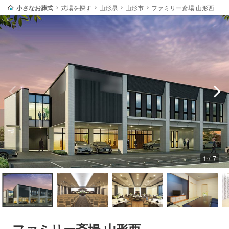
小さなお葬式
式場を探す
山形県
山形市
ファミリー斎場 山形西
1 / 7
ファミリー斎場 山形西