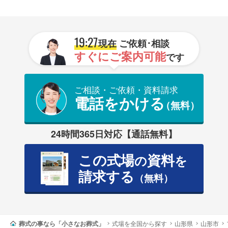
19:27
現在
ご依頼･相談
すぐにご案内可能
です
ご相談・ご依頼・資料請求
電話をかける
（無料）
24時間365日対応【通話無料】
この式場
資料
の
を
請求する
（無料）
葬式の事なら「小さなお葬式」
式場を全国から探す
山形県
山形市