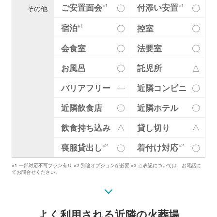
ご安置面会
付添い安置
〇
〇
※1
※1
その他
宿泊
〇
控室
〇
※1
会食室
〇
法要室
〇
お風呂
〇
託児所
△
バリアフリー
―
近隣コンビニ
〇
近隣飲食店
〇
近隣ホテル
〇
飲食持ち込み
△
貸し切り
△
喪服貸出し
着付け対応
〇
〇
※2
※2
※1 一部対応不可プラン有り ※2 別途オプションが必要 ※3 △表記については、お電話に
てお問合せください。
よく利用される近隣の火葬場