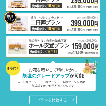
円
10
資料請求で
万円割
328,900
税込
円(火葬料金別)
499,000
通夜・告別式を少人数で
通常価格
円
399,000
二日葬プラン
税抜
円
10
資料請求で
万円割
438,900
税込
円(火葬料金別)
209,000
施設預かりで自宅の準備不要
通常価格
円
159,000
ホール安置プラン
税抜
円
5
資料請求で
万円割
174,900
税込
円(火葬料金別)
さらに！
お花を増やして晴れやかに
祭壇のグレードアップ
が可能
※一日葬プラン・二日葬プラン・一般葬プランが対象、
一部式場ではご利用不可となります。
プランを比較する