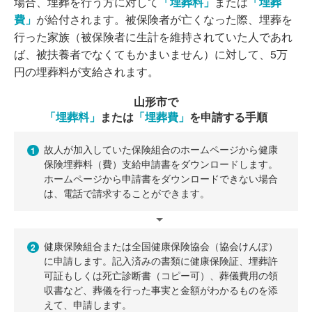
場合、埋葬を行う方に対して
「埋葬料」
または
「埋葬
費」
が給付されます。被保険者が亡くなった際、埋葬を
行った家族（被保険者に生計を維持されていた人であれ
ば、被扶養者でなくてもかまいません）に対して、5万
円の埋葬料が支給されます。
山形市で
「埋葬料」
または
「埋葬費」
を申請する手順
故人が加入していた保険組合のホームページから健康
1
保険埋葬料（費）支給申請書をダウンロードします。
ホームページから申請書をダウンロードできない場合
は、電話で請求することができます。
健康保険組合または全国健康保険協会（協会けんぽ）
2
に申請します。記入済みの書類に健康保険証、埋葬許
可証もしくは死亡診断書（コピー可）、葬儀費用の領
収書など、葬儀を行った事実と金額がわかるものを添
えて、申請します。