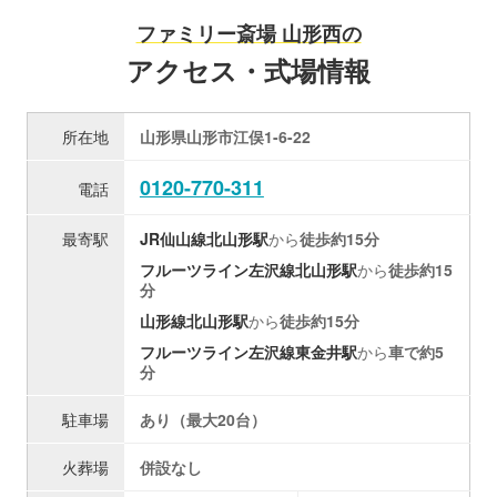
ファミリー斎場 山形西の
アクセス・式場情報
所在地
山形県山形市江俣1-6-22
0120-770-311
電話
最寄駅
JR仙山線
北山形駅
から
徒歩約15分
フルーツライン左沢線
北山形駅
から
徒歩約15
分
山形線
北山形駅
から
徒歩約15分
フルーツライン左沢線
東金井駅
から
車で約5
分
駐車場
あり（最大20台）
火葬場
併設なし