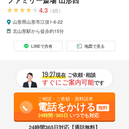
4.3
(
4件
)
山形県
山形市
江俣1-6-22
北山形駅
から徒歩約15分
LINEで共有
地図で見る
19:27
現在
ご依頼･相談
すぐにご案内可能
です
ご相談・ご依頼・資料請求
電話をかける
無料
24時間･365日
いつでも対応
24時間365日対応【通話無料】