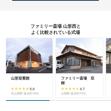
ファミリー斎場 山形西と
よく比較されている式場
山形迎賓館
ファミリー斎場 双
樹
5.0
4.7
北山形駅 徒歩約16分
山形駅 徒歩約10分