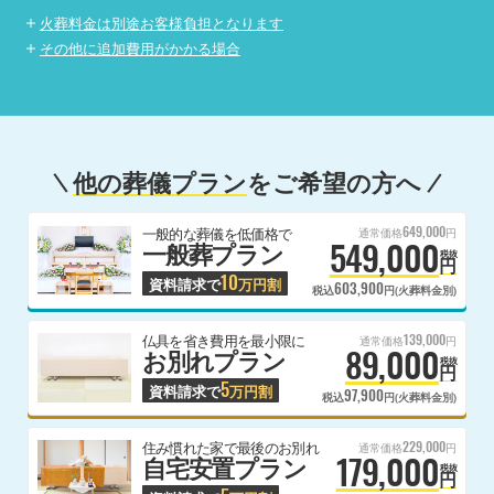
火葬料金は別途お客様負担となります
その他に追加費用がかかる場合
他の葬儀プラン
をご希望の方へ
649,000
一般的な葬儀を低価格で
通常価格
円
549,000
一般葬プラン
税抜
円
10
資料請求で
万円割
603,900
税込
円(火葬料金別)
139,000
仏具を省き費用を最小限に
通常価格
円
89,000
お別れプラン
税抜
円
5
資料請求で
万円割
97,900
税込
円(火葬料金別)
229,000
住み慣れた家で最後のお別れ
通常価格
円
179,000
自宅安置プラン
税抜
円