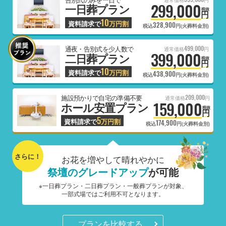
通常価格
円
299,000
一日葬プラン
税抜
円
10
資料請求で
万円割
328,900
税込
円(火葬料金別)
499,000
通夜・告別式を少人数で
通常価格
円
399,000
二日葬プラン
税抜
円
10
資料請求で
万円割
438,900
税込
円(火葬料金別)
209,000
施設預かりで自宅の準備不要
通常価格
円
159,000
ホール安置プラン
税抜
円
5
資料請求で
万円割
174,900
税込
円(火葬料金別)
さらに！
お花を増やして晴れやかに
祭壇のグレードアップ
が可能
※一日葬プラン・二日葬プラン・一般葬プランが対象、
一部式場ではご利用不可となります。
プランを比較する