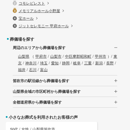
コモレビレスト
メモリアルホール小野屋
宝ホール
ジットセレモニー 甲府ホール
葬儀場を探す
周辺のエリアから葬儀場を探す
山梨県
（
甲府市
/
山梨市
/
中巨摩郡昭和町
/
甲州市
）/
東
京
/
神奈川
/
埼玉
/
愛知
/
静岡
/
岐阜
/
三重
/
新潟
/
長野
/
福井
/
石川
/
富山
笛吹市の駅沿線から葬儀場を探す
山梨県全域の市区町村から葬儀場を探す
全都道府県から葬儀場を探す
小さなお葬式を利用されたお客様の声
50代 / 女性 / 山梨県笛吹市