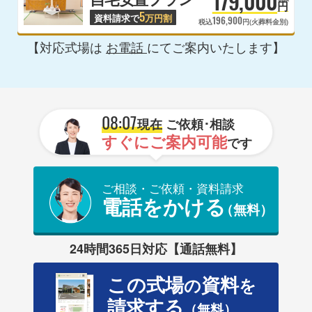
179,000
円
5
資料請求で
万円割
196,900
税込
円(火葬料金別)
【対応式場は
お電話
にてご案内いたします】
08:07
現在
ご依頼･相談
すぐにご案内可能
です
ご相談・ご依頼・資料請求
電話をかける
（無料）
24時間365日対応【通話無料】
この式場
資料
の
を
請求する
（無料）