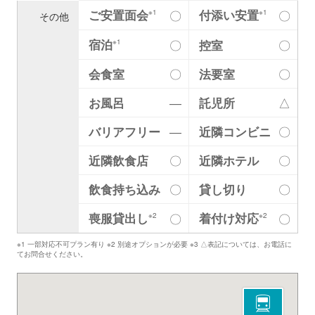
ご安置面会
付添い安置
〇
〇
※1
※1
その他
宿泊
〇
控室
〇
※1
会食室
〇
法要室
〇
お風呂
―
託児所
△
バリアフリー
―
近隣コンビニ
〇
近隣飲食店
〇
近隣ホテル
〇
飲食持ち込み
〇
貸し切り
〇
喪服貸出し
着付け対応
〇
〇
※2
※2
※1 一部対応不可プラン有り ※2 別途オプションが必要 ※3 △表記については、お電話に
てお問合せください。