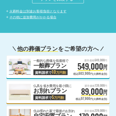
火葬料金は別途お客様負担となります
その他に追加費用がかかる場合
他の葬儀プラン
をご希望の方へ
649,000
一般的な葬儀を低価格で
通常価格
円
549,000
一般葬プラン
税抜
円
10
資料請求で
万円割
603,900
税込
円(火葬料金別)
139,000
仏具を省き費用を最小限に
通常価格
円
89,000
お別れプラン
税抜
円
5
資料請求で
万円割
97,900
税込
円(火葬料金別)
229,000
住み慣れた家で最後のお別れ
通常価格
円
自宅安置プラン
税抜