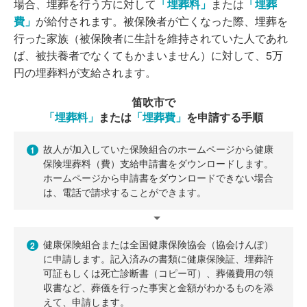
場合、埋葬を行う方に対して
「埋葬料」
または
「埋葬
費」
が給付されます。被保険者が亡くなった際、埋葬を
行った家族（被保険者に生計を維持されていた人であれ
ば、被扶養者でなくてもかまいません）に対して、5万
円の埋葬料が支給されます。
笛吹市で
「埋葬料」
または
「埋葬費」
を申請する手順
故人が加入していた保険組合のホームページから健康
1
保険埋葬料（費）支給申請書をダウンロードします。
ホームページから申請書をダウンロードできない場合
は、電話で請求することができます。
健康保険組合または全国健康保険協会（協会けんぽ）
2
に申請します。記入済みの書類に健康保険証、埋葬許
可証もしくは死亡診断書（コピー可）、葬儀費用の領
収書など、葬儀を行った事実と金額がわかるものを添
えて、申請します。