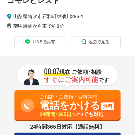
山梨県
笛吹市
石和町東油川285-1
南甲府駅
から車で約8分
LINEで共有
地図で見る
08:07
現在
ご依頼･相談
すぐにご案内可能
です
ご相談・ご依頼・資料請求
電話をかける
無料
24時間･365日
いつでも対応
24時間365日対応【通話無料】