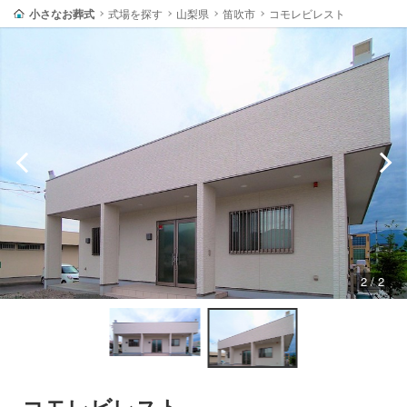
小さなお葬式
式場を探す
山梨県
笛吹市
コモレビレスト
2 / 2
コモレビレスト