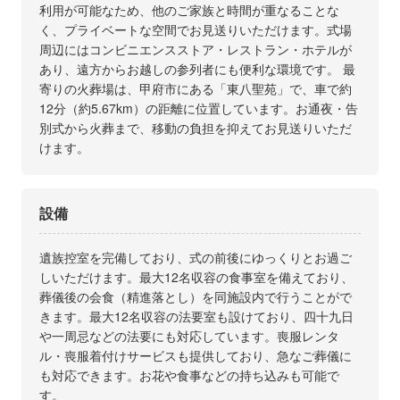
利用が可能なため、他のご家族と時間が重なることな
く、プライベートな空間でお見送りいただけます。式場
周辺にはコンビニエンスストア・レストラン・ホテルが
あり、遠方からお越しの参列者にも便利な環境です。 最
寄りの火葬場は、甲府市にある「東八聖苑」で、車で約
12分（約5.67km）の距離に位置しています。お通夜・告
別式から火葬まで、移動の負担を抑えてお見送りいただ
けます。
設備
遺族控室を完備しており、式の前後にゆっくりとお過ご
しいただけます。最大12名収容の食事室を備えており、
葬儀後の会食（精進落とし）を同施設内で行うことがで
きます。最大12名収容の法要室も設けており、四十九日
や一周忌などの法要にも対応しています。喪服レンタ
ル・喪服着付けサービスも提供しており、急なご葬儀に
も対応できます。お花や食事などの持ち込みも可能で
す。