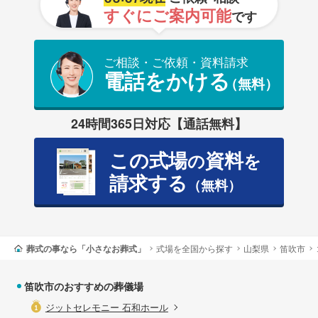
すぐにご案内可能
です
ご相談・ご依頼・資料請求
電話をかける
（無料）
24時間365日対応【通話無料】
この式場
資料
の
を
請求する
（無料）
葬式の事なら「小さなお葬式」
式場を全国から探す
山梨県
笛吹市
笛吹市のおすすめの葬儀場
ジットセレモニー 石和ホール