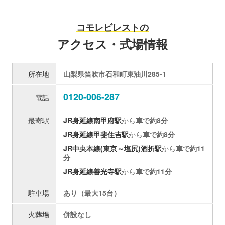
コモレビレストの
アクセス・式場情報
所在地
山梨県笛吹市石和町東油川285-1
0120-006-287
電話
最寄駅
JR身延線
南甲府駅
から
車で約8分
JR身延線
甲斐住吉駅
から
車で約8分
JR中央本線(東京～塩尻)
酒折駅
から
車で約11
分
JR身延線
善光寺駅
から
車で約11分
駐車場
あり（最大15台）
火葬場
併設なし