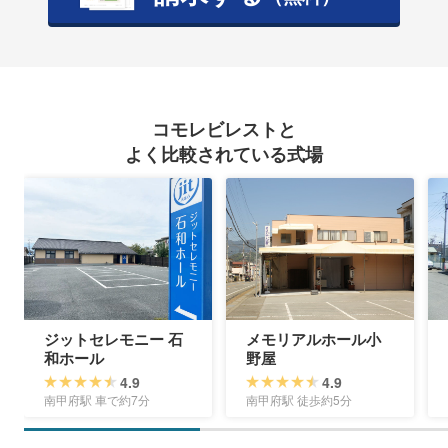
コモレビレストと
よく比較されている式場
ジットセレモニー 石
メモリアルホール小
和ホール
野屋
4.9
4.9
南甲府駅 車で約7分
南甲府駅 徒歩約5分