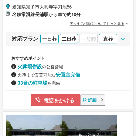
愛知県知多市大興寺字刀池56
名鉄常滑線長浦駅
から
車で約10分
アクセス情報についてもっと見る
対応プラン
一日葬
二日葬
一般葬
直葬
おすすめポイント
火葬場併設
の公営斎場
安置室完備
火葬まで安置可能な
33台の駐車場
を完備
電話をかける
詳細
もっと見る