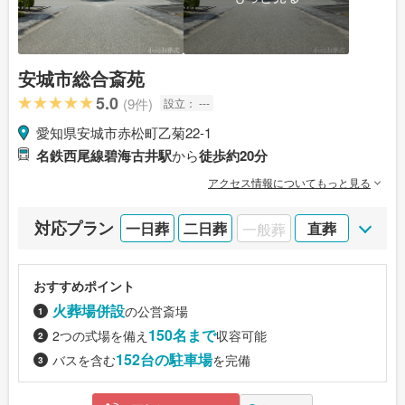
安城市総合斎苑
5.0
(9件)
設立：
---
愛知県安城市赤松町乙菊22-1
名鉄西尾線碧海古井駅
から
徒歩約20分
アクセス情報についてもっと見る
対応プラン
一日葬
二日葬
一般葬
直葬
おすすめポイント
火葬場併設
の公営斎場
150名まで
2つの式場を備え
収容可能
152台の駐車場
バスを含む
を完備