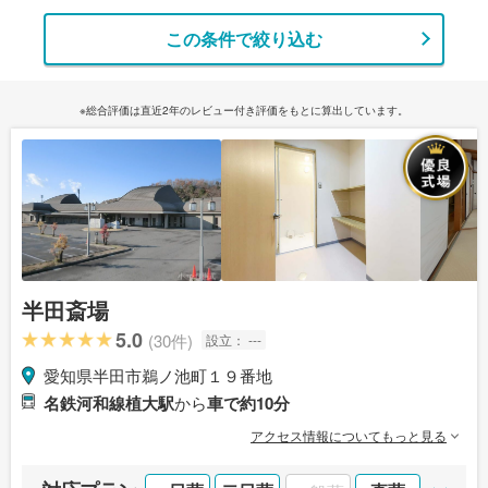
この条件で絞り込む
※総合評価は直近2年のレビュー付き評価をもとに算出しています。
半田斎場
5.0
(30件)
設立：
---
愛知県半田市鵜ノ池町１９番地
名鉄河和線植大駅
から
車で約10分
アクセス情報についてもっと見る