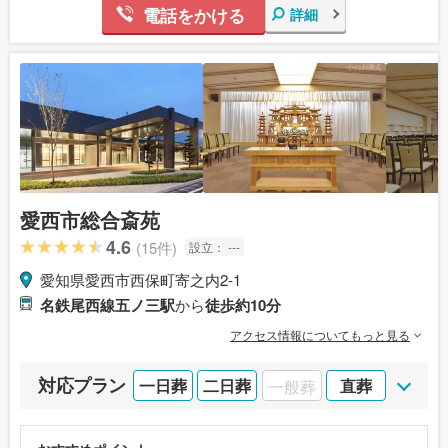
電話をかける
詳細
愛西市総合斎苑
4.6
(15件)
設立：
---
愛知県愛西市西保町寄之内2-1
名鉄尾西線五ノ三駅
から
徒歩約10分
アクセス情報についてもっと見る
対応プラン
一日葬
二日葬
一般葬
直葬