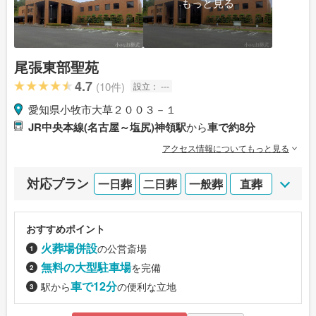
もっと見る
尾張東部聖苑
4.7
(10件)
設立：
---
愛知県小牧市大草２００３－１
JR中央本線(名古屋～塩尻)神領駅
から
車で約8分
アクセス情報についてもっと見る
対応プラン
一日葬
二日葬
一般葬
直葬
おすすめポイント
火葬場併設
の公営斎場
無料の大型駐車場
を完備
車で12分
駅から
の便利な立地