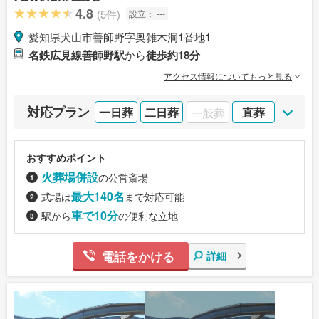
4.8
(5件)
設立：
---
愛知県犬山市善師野字奥雑木洞1番地1
名鉄広見線善師野駅
から
徒歩約18分
アクセス情報についてもっと見る
対応プラン
一日葬
二日葬
一般葬
直葬
おすすめポイント
火葬場併設
の公営斎場
最大140名
式場は
まで対応可能
車で10分
駅から
の便利な立地
電話をかける
詳細