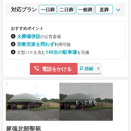
対応プラン
一日葬
二日葬
一般葬
直葬
おすすめポイント
火葬場併設
の公営斎場
宗教宗派を問わず
利用可能
140台の駐車場
大型バスを含む
を完備
電話をかける
詳細
もっと見る
尾張北部聖苑