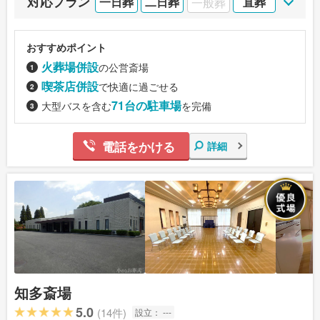
対応プラン
一日葬
二日葬
一般葬
直葬
おすすめポイント
火葬場併設
の公営斎場
喫茶店併設
で快適に過ごせる
71台の駐車場
大型バスを含む
を完備
電話をかける
詳細
知多斎場
5.0
(14件)
設立：
---