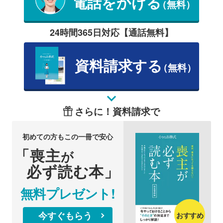
電話をかける
（無料）
24時間365日対応【通話無料】
資料請求する
（無料）
さらに！資料請求で
初めての方もこの一冊で安心
「喪主
が
必ず読む本」
無料プレゼント!
今すぐもらう
おすすめ