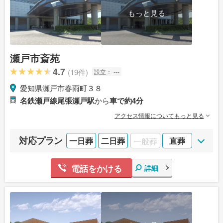
もっと見る
瀬戸市斎苑
4.7
(19件)
設立：
---
愛知県瀬戸市春雨町３８
名鉄瀬戸線尾張瀬戸駅
から
車で約4分
アクセス情報についてもっと見る
対応プラン
一日葬
二日葬
一般葬
直葬
電話をかける
詳細