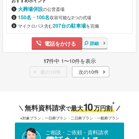
おすすめポイント
火葬場併設
の公営斎場
150名・100名
収容可能な2つの式場
207台の駐車場
マイクロバス含む
を完備
電話をかける
詳細
17
件中 1〜10件を表示
前の10件
次の10件
10
※
無料資料請求
最大
万円割
で
※対象プラン：一日葬プラン・二日葬プラン・一般葬プラン
ご相談・ご依頼・資料請求