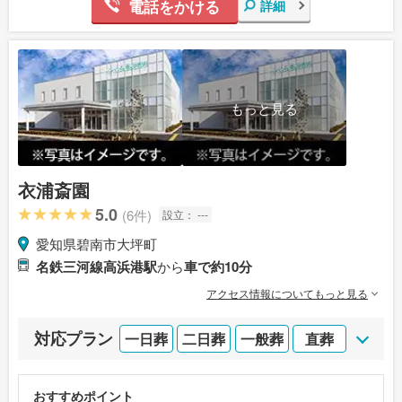
電話をかける
詳細
もっと見る
衣浦斎園
5.0
(6件)
設立：
---
愛知県碧南市大坪町
名鉄三河線高浜港駅
から
車で約10分
アクセス情報についてもっと見る
対応プラン
一日葬
二日葬
一般葬
直葬
おすすめポイント