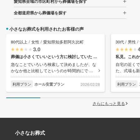
愛知県全域の市区町村から葬儀場を探す
全都道府県から葬儀場を探す
小さなお葬式を利用されたお客様の声
80代以上 / 女性 / 愛知県知多郡阿久比町
30代 / 男性
3.0
葬儀は小さくていいという方に検討していた ...
私見。これか
急なことでいろいろ検索して決めましたが、な
自宅の近くで
かなか他と比較してというのが時間的にで ...
た、式場も新
利用プラン
ホール安置プラン
利用プラン
2026/02/28
さらにもっと見る
小さなお葬式