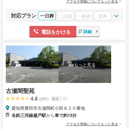
アクセス情報についてもっと見る
対応プラン
一日葬
二日葬
一般葬
直葬
電話をかける
詳細
もっと見る
古瀬間聖苑
4.8
(8件)
設立：
---
愛知県豊田市古瀬間町小田８２０番地
名鉄三河線越戸駅
から
車で約13分
アクセス情報についてもっと見る