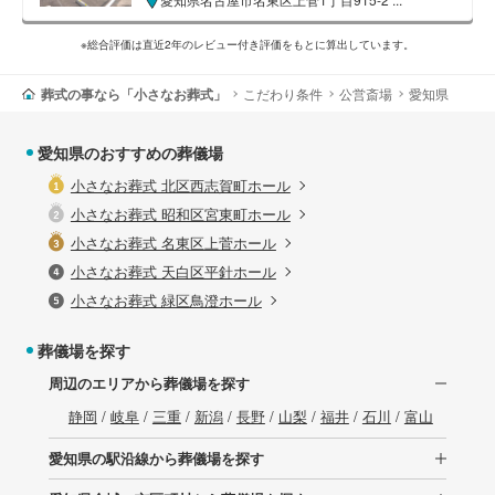
※総合評価は直近2年のレビュー付き評価をもとに算出しています。
葬式の事なら「小さなお葬式」
こだわり条件
公営斎場
愛知県
愛知県のおすすめの葬儀場
小さなお葬式 北区西志賀町ホール
小さなお葬式 昭和区宮東町ホール
小さなお葬式 名東区上菅ホール
小さなお葬式 天白区平針ホール
小さなお葬式 緑区鳥澄ホール
葬儀場を探す
周辺のエリアから葬儀場を探す
静岡
/
岐阜
/
三重
/
新潟
/
長野
/
山梨
/
福井
/
石川
/
富山
愛知県の駅沿線から葬儀場を探す