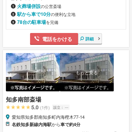
火葬場併設
の公営斎場
駅から車で10分
の便利な立地
78台の駐車場
を完備
電話をかける
詳細
もっと見る
知多南部斎場
5.0
(1件)
設立：
---
愛知県知多郡南知多町内海樫木77-14
名鉄知多新線内海駅
から
車で約4分