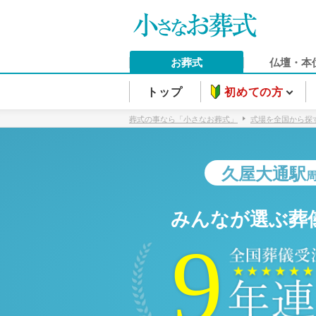
お葬式
仏壇・本
トップ
初めての方
葬式の事なら「小さなお葬式」
式場を全国から探
久屋大通駅
みんなが選ぶ葬
9