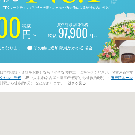
る調査（TPCマーケティングリサーチ調べ。仲介や再委託による施行を含む件数）
00
資料請求割引価格
税抜
97,900
円
～
税込
円～
担となります
その他に追加費用がかかる場合
辺で葬儀場・斎場をお探しなら「小さなお葬式」にお任せください。名古屋市営地
クセル 千種
（JR中央本線(名古屋～塩尻)千種駅から徒歩約9分）・
養寿院ホール
川駅から徒歩約5分） などがあります。
...
続きを見る