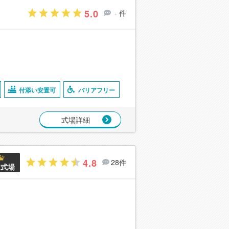
5.0
- 件
付添い安置可
バリアフリー
式場詳細
4.8
28件
良式場