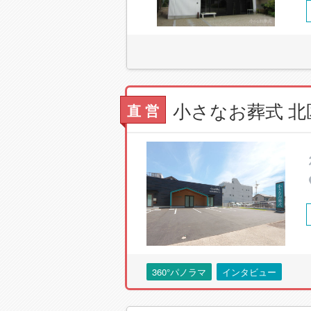
小さなお葬式 
直 営
360°パノラマ
インタビュー