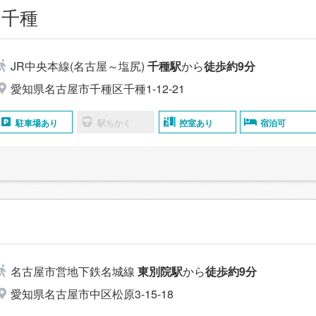
 千種
JR中央本線(名古屋～塩尻)
千種駅
から
徒歩約9分
愛知県名古屋市千種区千種1-12-21
駐車場あり
駅ちかく
控室あり
宿泊可
名古屋市営地下鉄名城線
東別院駅
から
徒歩約9分
愛知県名古屋市中区松原3-15-18