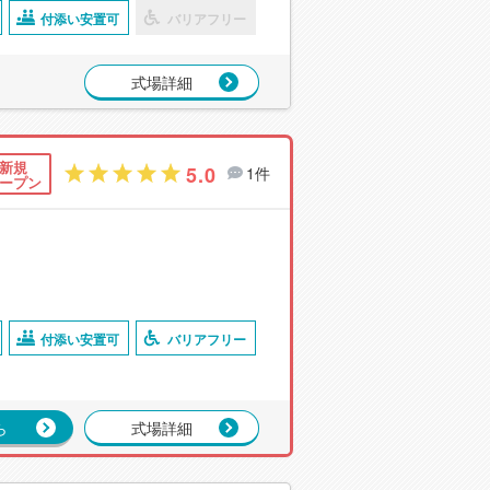
付添い安置可
バリアフリー
式場詳細
新規
5.0
1件
ープン
付添い安置可
バリアフリー
ら
式場詳細