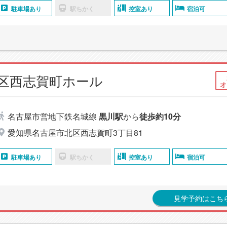
駐車場あり
駅ちかく
控室あり
宿泊可
北区西志賀町ホール
オ
名古屋市営地下鉄名城線
黒川駅
から
徒歩約10分
愛知県名古屋市北区西志賀町3丁目81
駐車場あり
駅ちかく
控室あり
宿泊可
見学予約はこち