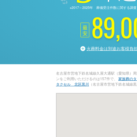
※2017～2025年 葬儀受注件数に関す
89,0
最
安
火葬料金は別途お客様負
名古屋市営地下鉄名城線久屋大通駅（愛知県）周
ンをご利用いただけるのは157件で、
家族葬のタ
タクセル 北区黒川
（名古屋市営地下鉄名城線黒