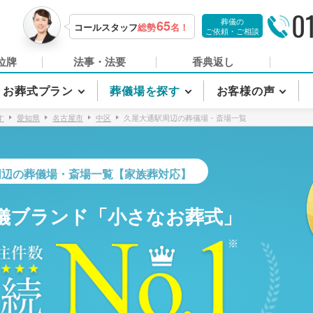
0
葬儀の
65
コールスタッフ
総勢
名！
ご依頼・ご相談
位牌
法事・法要
香典返し
お葬式プラン
葬儀場を探す
お客様の声
す
愛知県
名古屋市
中区
久屋大通駅周辺の葬儀場・斎場一覧
周辺の葬儀場・斎場一覧【家族葬対応】
儀ブランド「小さなお葬式」