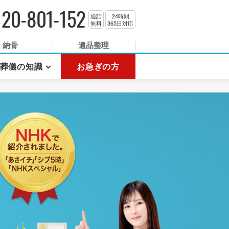
120-801-152
通話
24時間
無料
365日対応
納骨
遺品整理
葬儀の知識
お急ぎの方