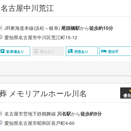
名古屋中川荒江
JR東海道本線(浜松～岐阜)
尾頭橋駅
から
徒歩約10分
愛知県名古屋市中川区荒江町15-12
駐車場あり
駅ちかく
控室あり
宿泊可
葬 メモリアルホール川名
優
名古屋市営地下鉄鶴舞線
川名駅
から
徒歩約9分
愛知県名古屋市昭和区長戸町4-60