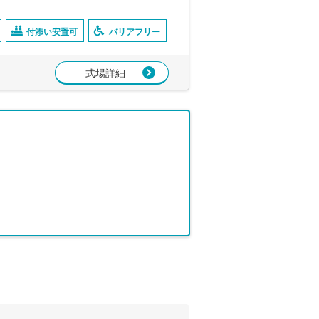
付添い安置可
バリアフリー
式場詳細
。