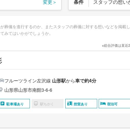
スタッフの想い
条件
変更＞
フが葬儀を進行するのか、またスタッフの葬儀に対する想いなどを掲載
してみてはいかがでしょうか。
※総合評価は直近
形
フルーツライン左沢線
山形駅
から
車で約4分
山形県山形市南館3-6-6
駐車場あり
駅ちかく
控室あり
宿泊可