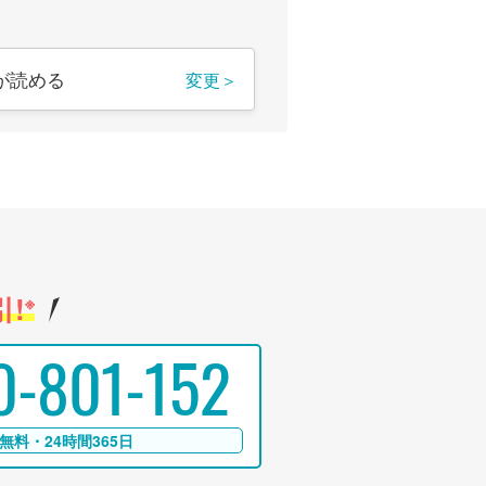
が読める
変更＞
!
※
0-801-152
無料・24時間365日