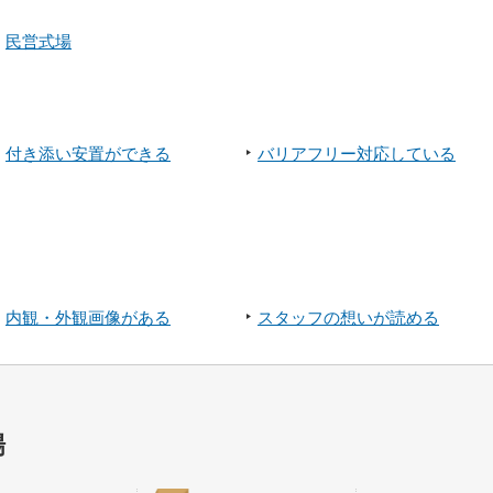
民営式場
付き添い安置ができる
バリアフリー対応している
内観・外観画像がある
スタッフの想いが読める
場