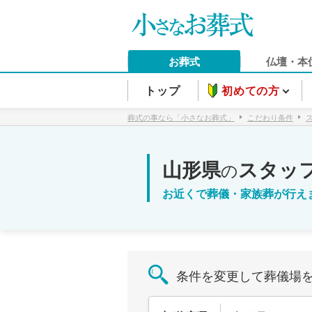
お葬式
仏壇・本
トップ
初めての方
葬式の事なら「小さなお葬式」
こだわり条件
山形県
スタッ
の
お近くで葬儀・家族葬が行え
条件を変更して葬儀場