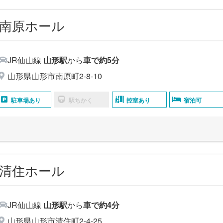
南原ホール
JR仙山線
山形駅
から
車で約5分
山形県山形市南原町2‐8‐10
駐車場あり
駅ちかく
控室あり
宿泊可
清住ホール
JR仙山線
山形駅
から
車で約4分
山形県山形市清住町2-4-25