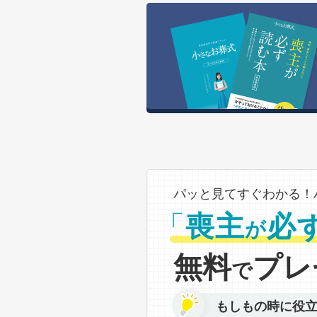
パッと見てすぐわかる！
「
喪主
必
が
無料
プレ
で
もしもの時に役