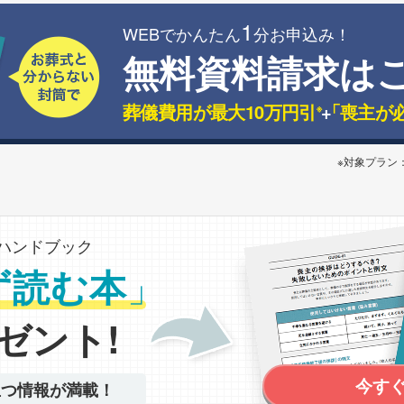
1
WEBでかんたん
分お申込み！
無料資料請求は
葬儀費用が最大10万円引
+
「喪主が
※
※対象プラン
ハンドブック
」
ず読む本
ゼント!
今す
立つ情報が満載！