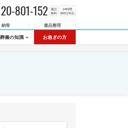
120-801-152
通話
24時間
無料
365日対応
納骨
遺品整理
葬儀の知識
お急ぎの方