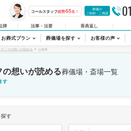
0
葬儀の
65
コールスタッフ
総勢
名！
ご依頼・ご相談
位牌
法事・法要
香典返し
お葬式プラン
葬儀場を探す
お客様の声
スタッフの想いが読める
山形県
フの想いが読める
葬儀場・斎場一覧
ます
を探す