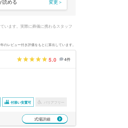
が読める
変更＞
しています。実際に葬儀に携わるスタッフ
2年のレビュー付き評価をもとに算出しています。
5.0
4件
付添い安置可
バリアフリー
式場詳細