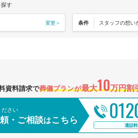
を探す
スタッフの想い
条件
変更＞
10
最大
万円割引
料資料請求で
葬儀プランが
012
ください
頼・ご相談
こちら
は
通話料