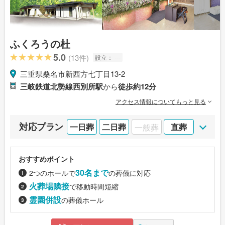
ふくろうの杜
5.0
(13件)
設立：
---
三重県桑名市新西方七丁目13-2
三岐鉄道北勢線西別所駅
から
徒歩約12分
アクセス情報についてもっと見る
対応プラン
一日葬
二日葬
一般葬
直葬
おすすめポイント
30名まで
2つのホールで
の葬儀に対応
火葬場隣接
で移動時間短縮
霊園併設
の葬儀ホール