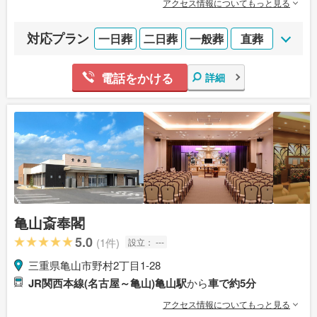
アクセス情報についてもっと見る
対応プラン
一日葬
二日葬
一般葬
直葬
電話をかける
詳細
亀山斎奉閣
5.0
(1件)
設立：
---
三重県亀山市野村2丁目1-28
JR関西本線(名古屋～亀山)亀山駅
から
車で約5分
アクセス情報についてもっと見る