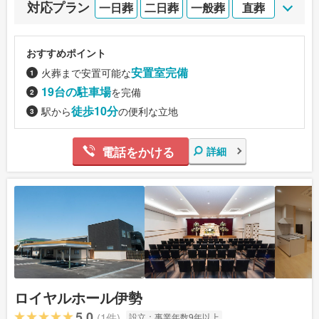
対応プラン
一日葬
二日葬
一般葬
直葬
おすすめポイント
安置室完備
火葬まで安置可能な
19台の駐車場
を完備
徒歩10分
駅から
の便利な立地
電話をかける
詳細
ロイヤルホール伊勢
5.0
(1件)
設立：
事業年数9年以上