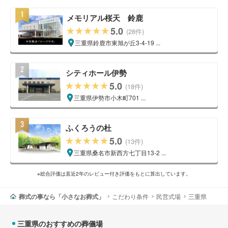
メモリアル桜天 鈴鹿
5.0
(28件)
三重県鈴鹿市東旭が丘3-4-19 ...
シティホール伊勢
5.0
(18件)
三重県伊勢市小木町701 ...
ふくろうの杜
5.0
(13件)
三重県桑名市新西方七丁目13-2 ...
※総合評価は直近2年のレビュー付き評価をもとに算出しています。
葬式の事なら「小さなお葬式」
こだわり条件
民営式場
三重県
三重県のおすすめの葬儀場