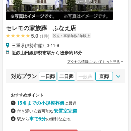
もっと見る
セレモの家族葬 ふなえ店
5.0
(1件)
設立：
事業年数3年以上
三重県伊勢市船江3-11-9
近鉄山田線伊勢市駅
から
徒歩約16分
アクセス情報についてもっと見る
対応プラン
一日葬
二日葬
一般葬
直葬
おすすめポイント
15名までの小規模葬儀
に最適
安置室完備
付き添い安置可能な
車で5分
駅から
の便利な立地