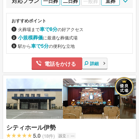
対応プラン
一日葬
二日葬
一般葬
直葬
おすすめポイント
車で8分
火葬場まで
の好アクセス
小規模葬儀
に最適な葬儀式場
車で5分
駅から
の便利な立地
電話をかける
詳細
シティホール伊勢
5.0
(18件)
設立：
---