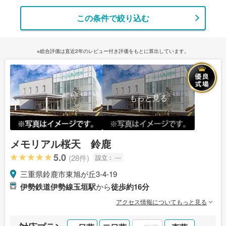
この条件で絞り込む
※総合評価は直近2年のレビュー付き評価をもとに算出しています。
もっと見る
メモリアル桜天 鈴鹿
5.0
(28件)
設立：
---
三重県鈴鹿市東旭が丘3-4-19
伊勢鉄道伊勢線玉垣駅
から
徒歩約16分
アクセス情報についてもっと見る