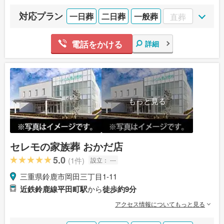
対応プラン
一日葬
二日葬
一般葬
直葬
電話をかける
詳細
もっと見る
セレモの家族葬 おかだ店
5.0
(1件)
設立：
---
三重県鈴鹿市岡田三丁目1-11
近鉄鈴鹿線平田町駅
から
徒歩約9分
アクセス情報についてもっと見る