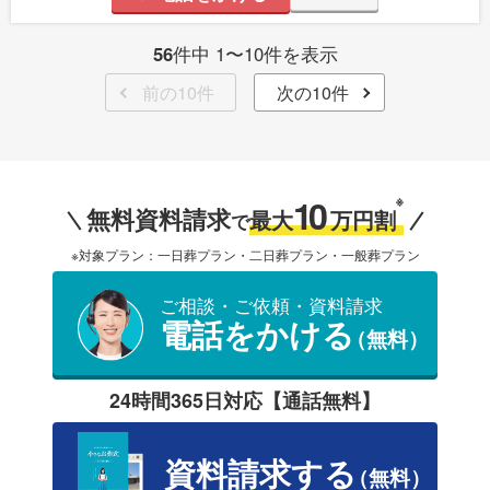
56
件中 1〜10件を表示
前の10件
次の10件
10
※
無料資料請求
最大
万円割
で
※対象プラン：一日葬プラン・二日葬プラン・一般葬プラン
ご相談・ご依頼・資料請求
電話をかける
（無料）
24時間365日対応【通話無料】
資料請求する
（無料）