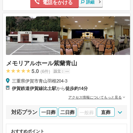
電話をかける
詳細
メモリアルホール紫蘭青山
5.0
(6件)
設立：
---
三重県伊賀市青山羽根204-3
伊賀鉄道伊賀線比土駅
から
徒歩約14分
アクセス情報についてもっと見る
対応プラン
一日葬
二日葬
一般葬
直葬
おすすめポイント