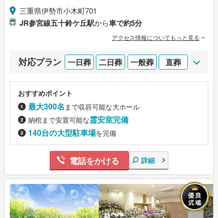
三重県伊勢市小木町701
JR参宮線五十鈴ケ丘駅
から
車で約5分
アクセス情報についてもっと見る
対応プラン
一日葬
二日葬
一般葬
直葬
おすすめポイント
最大300名
まで収容可能な大ホール
霊安室完備
納棺まで安置可能な
140台の大型駐車場
を完備
電話をかける
詳細