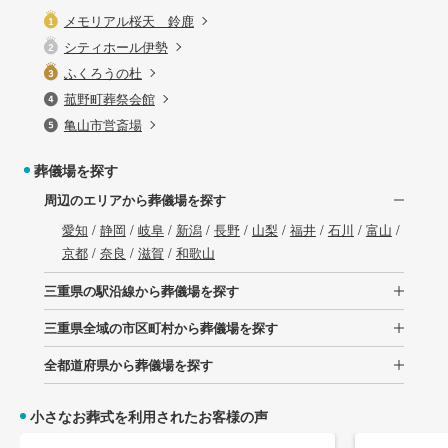
メモリアル桜天 鈴鹿
シティホール伊勢
ふくろうの杜
菰野町葬祭会館
亀山市営斎場
葬儀場を探す
周辺のエリアから葬儀場を探す
愛知
/
静岡
/
岐阜
/
新潟
/
長野
/
山梨
/
福井
/
石川
/
富山
/
京都
/
奈良
/
滋賀
/
和歌山
三重県の駅沿線から葬儀場を探す
三重県全域の市区町村から葬儀場を探す
全都道府県から葬儀場を探す
小さなお葬式を利用されたお客様の声