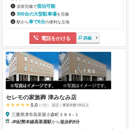
宿泊可能
浴室完備で
300台の大型駐車場
を完備
車で6分
駅から
の便利な立地
電話をかける
詳細
もっと見る
セレモの家族葬 津みなみ店
5.0
(1件)
設立：
事業年数1年以上
三重県津市高茶屋小森町３８４−１
JR紀勢本線高茶屋駅
から
徒歩約9分