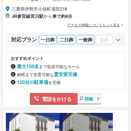
三重県伊勢市小俣町湯田218
JR参宮線宮川駅
から
車で約6分
アクセス情報についてもっと見る
対応プラン
一日葬
二日葬
一般葬
直葬
おすすめポイント
最大150名
まで収容可能なホール
霊安室完備
納棺まで安置可能な
120台の駐車場
を完備
電話をかける
詳細