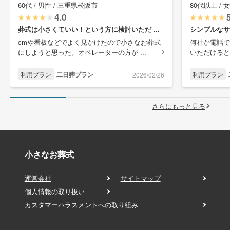
60代 / 男性 / 三重県松阪市
80代以上 / 
4.0
葬式は小さくていい！という方に検討いただ ...
シンプルなサ
cmや看板などでよく見かけたので小さなお葬式
何社か電話で
にしようと思った。オペレーターの方が ...
いただけると
利用プラン
二日葬プラン
利用プラン
2026/02/26
さらにもっと見る
小さなお葬式
運営会社
サイトマップ
個人情報の取り扱い
カスタマーハラスメントへの取り組み