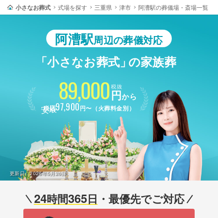
小さなお葬式
式場を探す
三重県
津市
阿漕駅の葬儀場・斎場一覧
阿漕駅
周辺の葬儀対応
「小さなお葬式」
の家族葬
89,000
税抜
円
から
最安
97,900
税込
円〜（火葬料金別）
更新日：
2026年5月26日
24
365
時間
日
・最優先でご対応