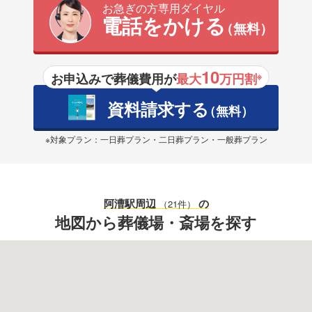
お急ぎの方専用ダイヤル
電話をかける
（無料）
10
お申込みで葬儀費用が
最大
万円割
※
資料請求する
（無料）
※対象プラン：一日葬プラン・二日葬プラン・一般葬プラン
阿漕駅
周辺
の
（21件）
地図から葬儀場・斎場を探す