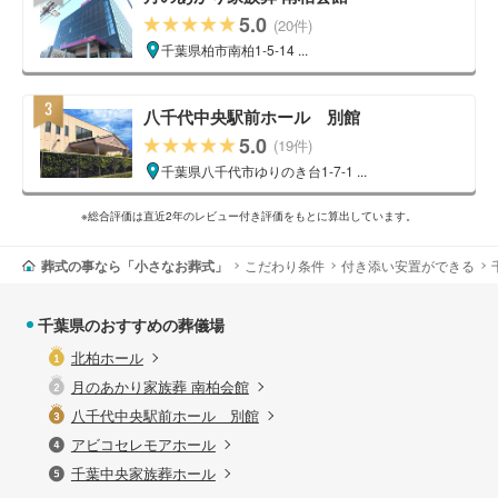
5.0
(20件)
千葉県柏市南柏1-5-14 ...
八千代中央駅前ホール 別館
5.0
(19件)
千葉県八千代市ゆりのき台1-7-1 ...
※総合評価は直近2年のレビュー付き評価をもとに算出しています。
葬式の事なら「小さなお葬式」
こだわり条件
付き添い安置ができる
千葉県のおすすめの葬儀場
北柏ホール
月のあかり家族葬 南柏会館
八千代中央駅前ホール 別館
アビコセレモアホール
千葉中央家族葬ホール