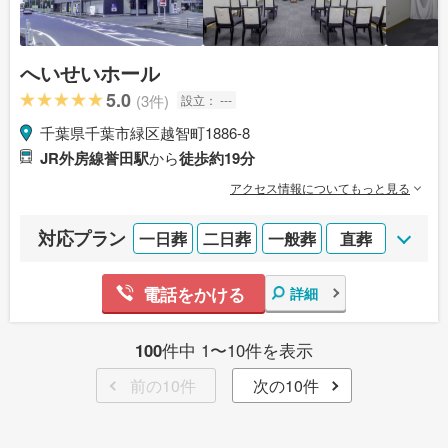
へいせいホール
5.0
(3件)
設立：
---
千葉県千葉市緑区越智町1886-8
JR外房線誉田駅
から
徒歩約19分
アクセス情報についてもっと見る
対応プラン
一日葬
二日葬
一般葬
直葬
電話をかける
詳細
100
件中 1〜10件を表示
前の10件
次の10件