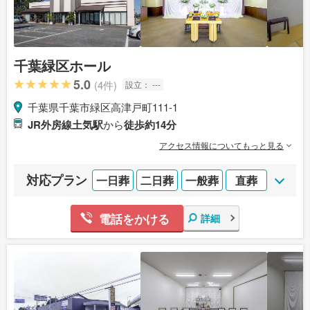
千葉緑区ホール
5.0
(4件)
設立：
---
千葉県千葉市緑区高津戸町111-1
JR外房線土気駅
から
徒歩約14分
アクセス情報についてもっと見る
対応プラン
一日葬
二日葬
一般葬
直葬
電話をかける
詳細