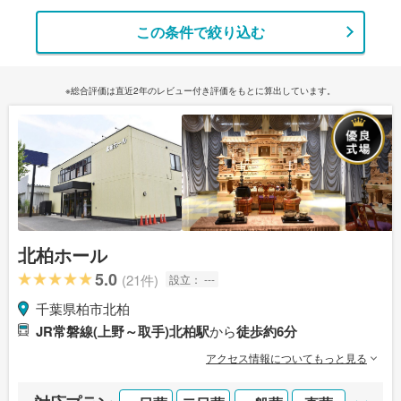
この条件で絞り込む
※総合評価は直近2年のレビュー付き評価をもとに算出しています。
北柏ホール
5.0
(21件)
設立：
---
千葉県柏市北柏
JR常磐線(上野～取手)北柏駅
から
徒歩約6分
アクセス情報についてもっと見る