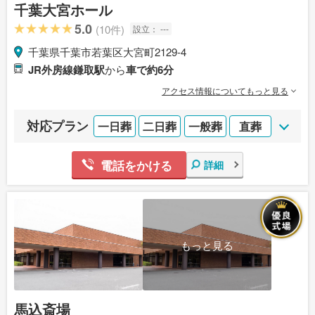
千葉大宮ホール
5.0
(10件)
設立：
---
千葉県千葉市若葉区大宮町2129-4
JR外房線鎌取駅
から
車で約6分
アクセス情報についてもっと見る
対応プラン
一日葬
二日葬
一般葬
直葬
電話をかける
詳細
もっと見る
馬込斎場