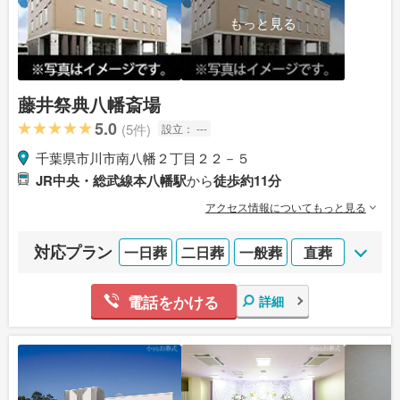
もっと見る
藤井祭典八幡斎場
5.0
(5件)
設立：
---
千葉県市川市南八幡２丁目２２－５
JR中央・総武線本八幡駅
から
徒歩約11分
アクセス情報についてもっと見る
対応プラン
一日葬
二日葬
一般葬
直葬
電話をかける
詳細