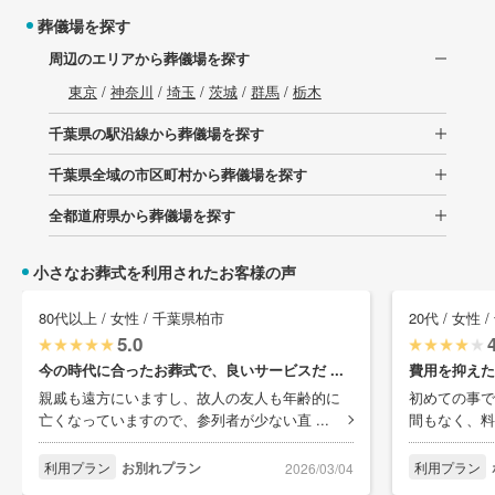
葬儀場を探す
周辺のエリアから葬儀場を探す
東京
/
神奈川
/
埼玉
/
茨城
/
群馬
/
栃木
千葉県の駅沿線から葬儀場を探す
千葉県全域の市区町村から葬儀場を探す
全都道府県から葬儀場を探す
小さなお葬式を利用されたお客様の声
80代以上 / 女性 / 千葉県柏市
20代 / 女性
5.0
今の時代に合ったお葬式で、良いサービスだ ...
費用を抑えた
親戚も遠方にいますし、故人の友人も年齢的に
初めての事で
亡くなっていますので、参列者が少ない直 ...
間もなく、料
利用プラン
お別れプラン
利用プラン
2026/03/04