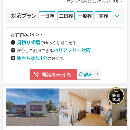
アクセス情報についてもっと見る
対応プラン
一日葬
二日葬
一般葬
直葬
おすすめポイント
貸切り式場
でゆっくり過ごせる
バリアフリー対応
安心して利用できる
駅から徒歩1分
の好立地
電話をかける
詳細