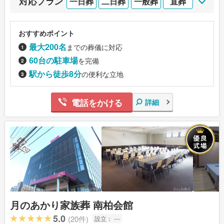
対応プラン
一日葬
二日葬
一般葬
直葬
おすすめポイント
最大200名
までの葬儀に対応
60台の駐車場
を完備
駅から徒歩8分
の便利な立地
電話をかける
詳細
月のあかり家族葬 南柏会館
5.0
(20件)
設立：
---