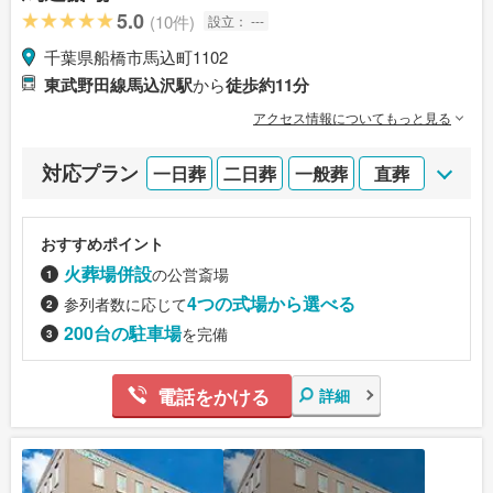
5.0
(10件)
設立：
---
千葉県船橋市馬込町1102
東武野田線馬込沢駅
から
徒歩約11分
アクセス情報についてもっと見る
対応プラン
一日葬
二日葬
一般葬
直葬
おすすめポイント
火葬場併設
の公営斎場
4つの式場から選べる
参列者数に応じて
200台の駐車場
を完備
電話をかける
詳細