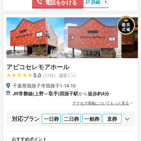
電話をかける
詳細
アビコセレモアホール
5.0
(17件)
設立：
---
千葉県我孫子市我孫子1-14-10
JR常磐線(上野～取手)我孫子駅
から
徒歩約4分
アクセス情報についてもっと見る
対応プラン
一日葬
二日葬
一般葬
直葬
おすすめポイント