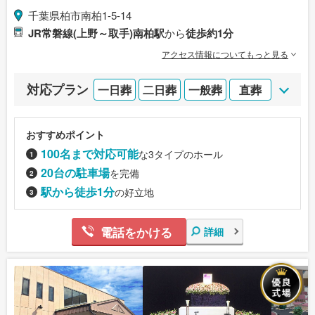
千葉県柏市南柏1-5-14
JR常磐線(上野～取手)南柏駅
から
徒歩約1分
アクセス情報についてもっと見る
対応プラン
一日葬
二日葬
一般葬
直葬
おすすめポイント
100名まで対応可能
な3タイプのホール
20台の駐車場
を完備
駅から徒歩1分
の好立地
電話をかける
詳細