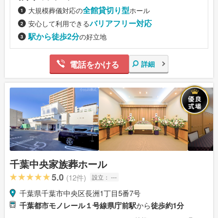
全館貸切り型
大規模葬儀対応の
ホール
バリアフリー対応
安心して利用できる
駅から徒歩2分
の好立地
電話をかける
詳細
千葉中央家族葬ホール
5.0
(12件)
設立：
---
千葉県千葉市中央区長洲1丁目5番7号
千葉都市モノレール１号線県庁前駅
から
徒歩約1分