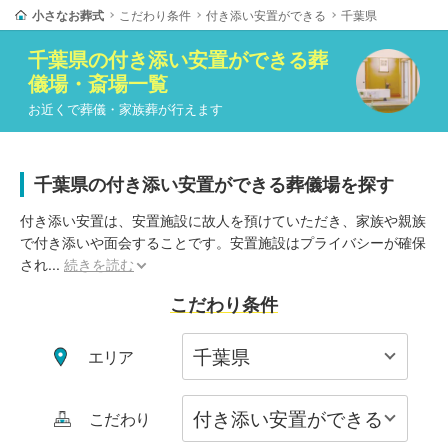
小さなお葬式
こだわり条件
付き添い安置ができる
千葉県
千葉県
の
付き添い安置ができる
葬
儀場・斎場一覧
お近くで葬儀・家族葬が行えます
千葉県の付き添い安置ができる葬儀場を探す
付き添い安置は、安置施設に故人を預けていただき、家族や親族
で付き添いや面会することです。安置施設はプライバシーが確保
され
...
続きを読む
こだわり条件
エリア
こだわり