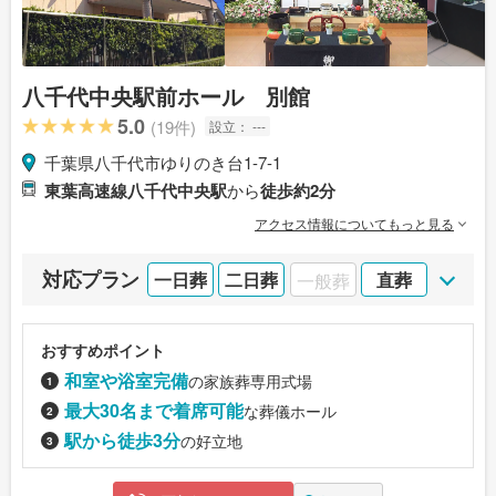
八千代中央駅前ホール 別館
5.0
(19件)
設立：
---
千葉県八千代市ゆりのき台1-7-1
東葉高速線八千代中央駅
から
徒歩約2分
アクセス情報についてもっと見る
対応プラン
一日葬
二日葬
一般葬
直葬
おすすめポイント
和室や浴室完備
の家族葬専用式場
最大30名まで着席可能
な葬儀ホール
駅から徒歩3分
の好立地