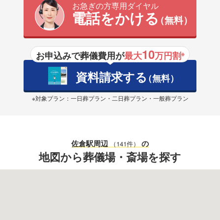
お急ぎの方専用ダイヤル
電話をかける
（無料）
10
お申込みで葬儀費用が
最大
万円割
※
資料請求する
（無料）
※対象プラン：一日葬プラン・二日葬プラン・一般葬プラン
佐倉駅
周辺
の
（141件）
地図から葬儀場・斎場を探す