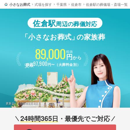
小さなお葬式
式場を探す
千葉県
佐倉市
佐倉駅の葬儀場・斎場一覧
佐倉駅
周辺の葬儀対応
「小さなお葬式」
の家族葬
89,000
税抜
円
から
最安
97,900
税込
円〜（火葬料金別）
更新日：
2026年2月4日
24
365
時間
日
・最優先でご対応