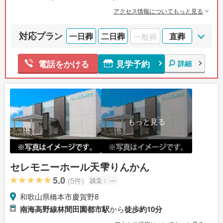
アクセス情報についてもっと見る
対応プラン
一日葬
二日葬
一般葬
直葬
見学予約
電話をかける
詳細
もっと見る
セレモニーホール天雫りんかん
5.0
(5件)
設立：
---
和歌山県橋本市慶賀野8
南海高野線林間田園都市駅
から
徒歩約10分