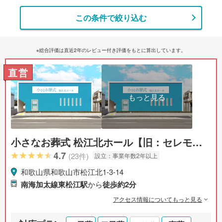
この条件で絞り込む
※総合評価は直近2年のレビュー付き評価をもとに算出しています。
直営
もっと見る
小さなお葬式 松江北ホール【旧：セレモニ
ーハウス 松江北】
4.7
(23件)
設立：
事業年数2年以上
和歌山県和歌山市松江北1-3-14
南海加太線東松江駅
から
徒歩約2分
アクセス情報についてもっと見る