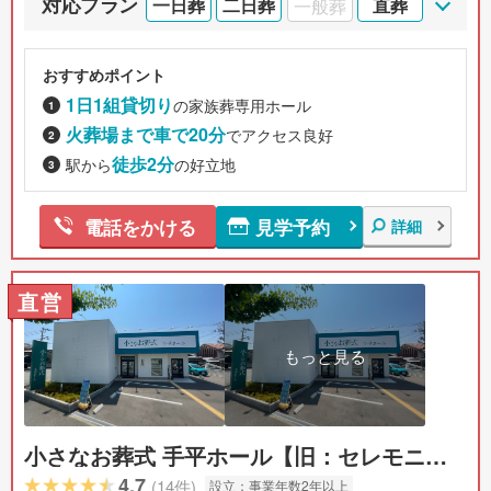
対応プラン
一日葬
二日葬
一般葬
直葬
おすすめポイント
1日1組貸切り
の家族葬専用ホール
火葬場まで車で20分
でアクセス良好
徒歩2分
駅から
の好立地
見学予約
電話をかける
詳細
直営
もっと見る
小さなお葬式 手平ホール【旧：セレモニー
ハウス 手平】
4.7
(14件)
設立：
事業年数2年以上