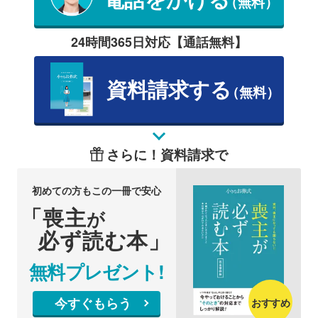
（無料）
24時間365日対応【通話無料】
資料請求する
（無料）
さらに！資料請求で
初めての方もこの一冊で安心
「喪主
が
必ず読む本」
無料プレゼント!
今すぐもらう
おすすめ