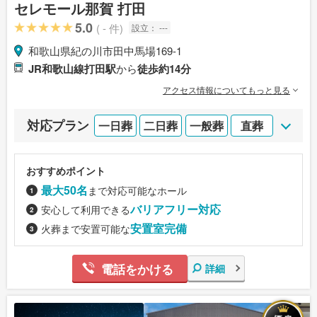
セレモール那賀 打田
5.0
( - 件)
設立：
---
和歌山県紀の川市田中馬場169-1
JR和歌山線打田駅
から
徒歩約14分
アクセス情報についてもっと見る
対応プラン
一日葬
二日葬
一般葬
直葬
おすすめポイント
最大50名
まで対応可能なホール
バリアフリー対応
安心して利用できる
安置室完備
火葬まで安置可能な
電話をかける
詳細