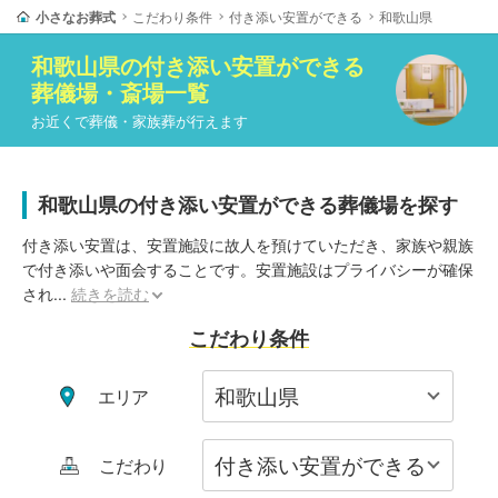
小さなお葬式
こだわり条件
付き添い安置ができる
和歌山県
和歌山県
の
付き添い安置ができる
葬儀場・斎場一覧
お近くで葬儀・家族葬が行えます
和歌山県の付き添い安置ができる葬儀場を探す
付き添い安置は、安置施設に故人を預けていただき、家族や親族
で付き添いや面会することです。安置施設はプライバシーが確保
され
...
続きを読む
こだわり条件
エリア
こだわり