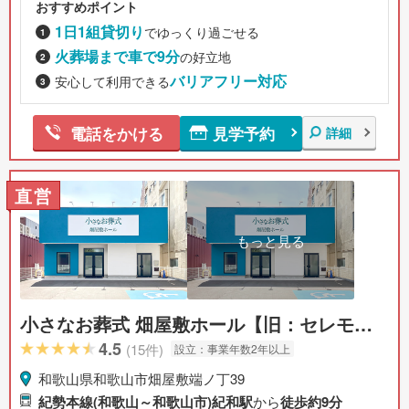
おすすめポイント
1日1組貸切り
でゆっくり過ごせる
火葬場まで車で9分
の好立地
バリアフリー対応
安心して利用できる
見学予約
電話をかける
詳細
直営
もっと見る
小さなお葬式 畑屋敷ホール【旧：セレモニ
ーハウス 畑屋敷】
4.5
(15件)
設立：
事業年数2年以上
和歌山県和歌山市畑屋敷端ノ丁39
紀勢本線(和歌山～和歌山市)紀和駅
から
徒歩約9分