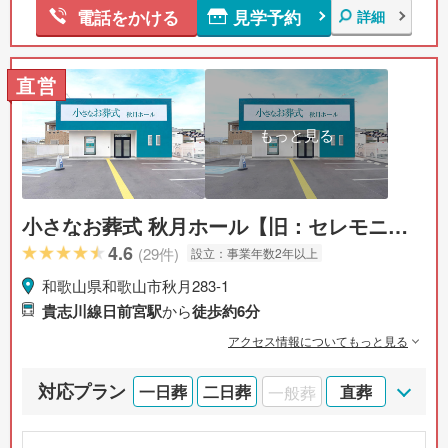
見学予約
電話をかける
詳細
直営
もっと見る
小さなお葬式 秋月ホール【旧：セレモニー
ハウス 秋月】
4.6
(29件)
設立：
事業年数2年以上
和歌山県和歌山市秋月283-1
貴志川線日前宮駅
から
徒歩約6分
アクセス情報についてもっと見る
対応プラン
一日葬
二日葬
一般葬
直葬