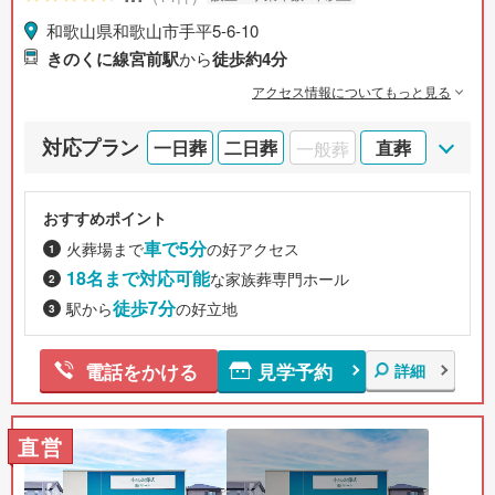
和歌山県和歌山市手平5-6-10
きのくに線宮前駅
から
徒歩約4分
アクセス情報についてもっと見る
対応プラン
一日葬
二日葬
一般葬
直葬
おすすめポイント
車で5分
火葬場まで
の好アクセス
18名まで対応可能
な家族葬専門ホール
徒歩7分
駅から
の好立地
見学予約
電話をかける
詳細
直営