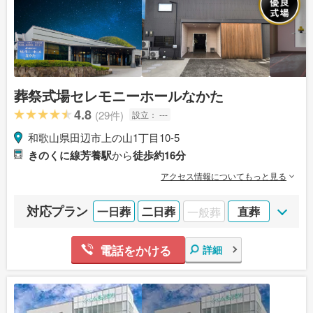
葬祭式場セレモニーホールなかた
4.8
(29件)
設立：
---
和歌山県田辺市上の山1丁目10-5
きのくに線芳養駅
から
徒歩約16分
アクセス情報についてもっと見る
対応プラン
一日葬
二日葬
一般葬
直葬
電話をかける
詳細