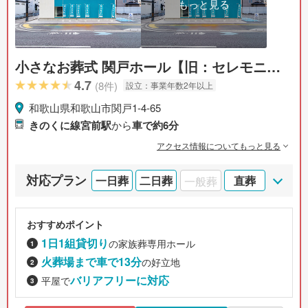
もっと見る
小さなお葬式 関戸ホール【旧：セレモニー
ハウス 関戸】
4.7
(8件)
設立：
事業年数2年以上
和歌山県和歌山市関戸1-4-65
きのくに線宮前駅
から
車で約6分
アクセス情報についてもっと見る
対応プラン
一日葬
二日葬
一般葬
直葬
おすすめポイント
1日1組貸切り
の家族葬専用ホール
火葬場まで車で13分
の好立地
バリアフリーに対応
平屋で