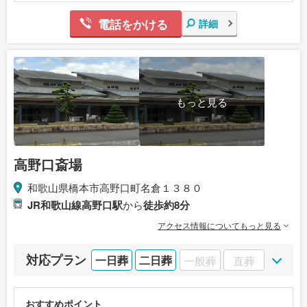
電話をかける
詳細
もっと見る
高野口斎場
和歌山県橋本市高野口町名倉１３８０
JR和歌山線高野口駅
から
徒歩約8分
アクセス情報についてもっと見る
対応プラン
一日葬
二日葬
一般葬
直葬
おすすめポイント