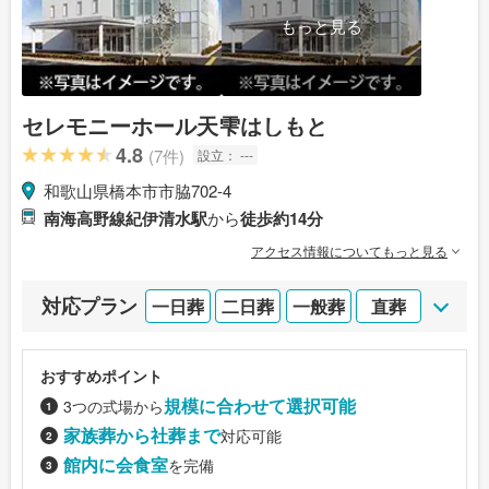
もっと見る
セレモニーホール天雫はしもと
4.8
(7件)
設立：
---
和歌山県橋本市市脇702-4
南海高野線紀伊清水駅
から
徒歩約14分
アクセス情報についてもっと見る
対応プラン
一日葬
二日葬
一般葬
直葬
おすすめポイント
規模に合わせて選択可能
3つの式場から
家族葬から社葬まで
対応可能
館内に会食室
を完備