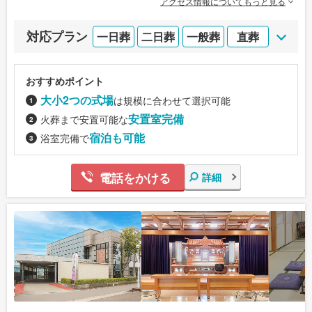
アクセス情報についてもっと見る
対応プラン
一日葬
二日葬
一般葬
直葬
おすすめポイント
大小2つの式場
は規模に合わせて選択可能
安置室完備
火葬まで安置可能な
宿泊も可能
浴室完備で
電話をかける
詳細