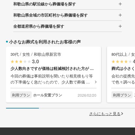
和歌山県の駅沿線から葬儀場を探す
和歌山県全域の市区町村から葬儀場を探す
全都道府県から葬儀場を探す
小さなお葬式を利用されたお客様の声
30代 / 女性 / 和歌山県新宮市
80代以上 /
3.0
少人数向きですが価格は軽減検討された方が ...
葬式は小さく
今回の葬儀は事前説明を聞いたり相見積もり等
会社の提携先
の下準備なく急だったので、少人数で葬儀 ...
で色々調べる
利用プラン
ホール安置プラン
利用プラン
2026/02/20
さらにもっと見る