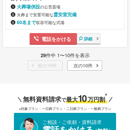
火葬場併設
の公営斎場
霊安室完備
火葬まで安置可能な
60名まで
収容可能な式場
電話をかける
詳細
29
件中 1〜10件を表示
前の10件
次の10件
10
※
無料資料請求
最大
万円割
で
※対象プラン：一日葬プラン・二日葬プラン・一般葬プラン
ご相談・ご依頼・資料請求
電話をかける