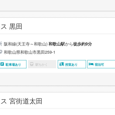
ス 黒田
阪和線(天王寺～和歌山)
和歌山駅
から
徒歩約9分
和歌山県和歌山市黒田259-1
駐車場あり
駅ちかく
控室あり
宿泊可
ス 宮街道太田