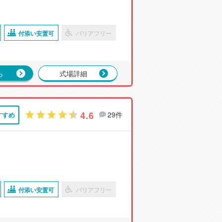
付添い安置可
バリアフリー
ら
式場詳細
4.6
29件
すすめ
付添い安置可
バリアフリー