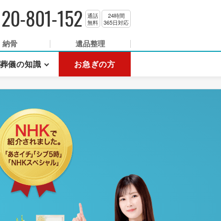
120-801-152
通話
24時間
無料
365日対応
納骨
遺品整理
葬儀の知識
お急ぎの方