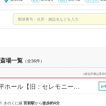
斎場一覧
（全36件）
※総合評価は直近
小さなお葬式 手平ホール【旧：セレモニーハウス 手平】
お
きのくに線
宮前駅
から
徒歩約4分