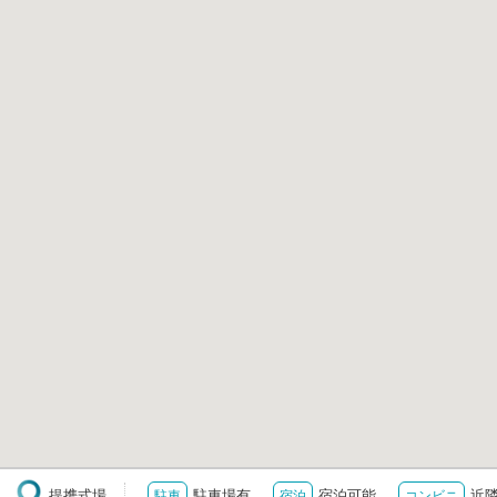
提携式場
駐車場有
宿泊可能
近
駐車
宿泊
コンビニ