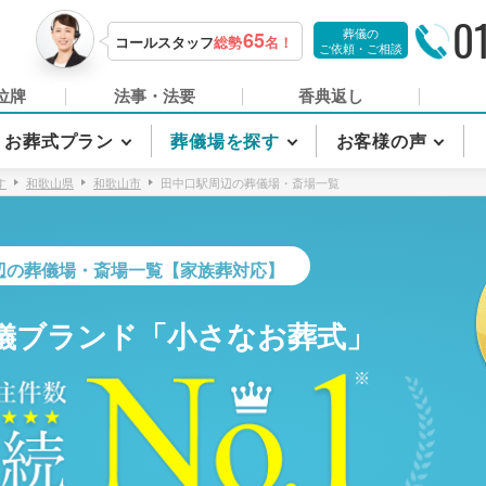
0
葬儀の
65
コールスタッフ
総勢
名！
ご依頼・ご相談
位牌
法事・法要
香典返し
お葬式プラン
葬儀場を探す
お客様の声
す
和歌山県
和歌山市
田中口駅周辺の葬儀場・斎場一覧
辺の葬儀場・斎場一覧【家族葬対応】
儀ブランド「小さなお葬式」