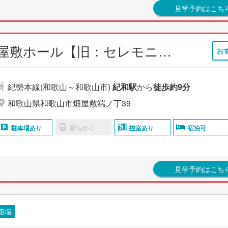
見学予約はこち
小さなお葬式 畑屋敷ホール【旧：セレモニーハウス 畑屋敷】
お
紀勢本線(和歌山～和歌山市)
紀和駅
から
徒歩約9分
和歌山県和歌山市畑屋敷端ノ丁39
駐車場あり
駅ちかく
控室あり
宿泊可
見学予約はこち
斎場