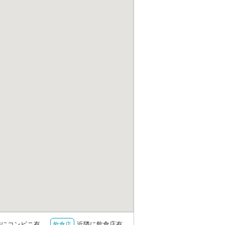
隣にコンビニ有
近隣に飲食店有
飲食店