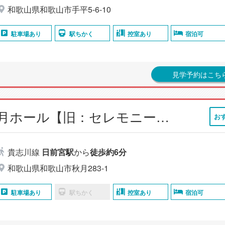
和歌山県和歌山市手平5-6-10
駐車場あり
駅ちかく
控室あり
宿泊可
見学予約はこち
小さなお葬式 秋月ホール【旧：セレモニーハウス 秋月】
お
貴志川線
日前宮駅
から
徒歩約6分
和歌山県和歌山市秋月283-1
駐車場あり
駅ちかく
控室あり
宿泊可