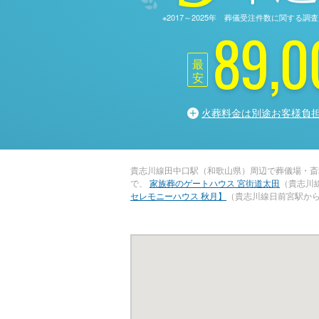
※2017～2025年 葬儀受注件数に関す
89,0
最
安
火葬料金は別途お客様負
貴志川線田中口駅（和歌山県）周辺で葬儀場・斎
で、
家族葬のゲートハウス 宮街道太田
（貴志川
セレモニーハウス 秋月】
（貴志川線日前宮駅から