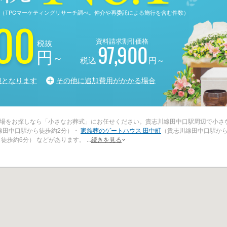
る調査（TPCマーケティングリサーチ調べ。仲介や再委託による施行を含む件数）
00
資料請求割引価格
税抜
97,900
円
～
税込
円～
担となります
その他に追加費用がかかる場合
場をお探しなら「小さなお葬式」にお任せください。貴志川線田中口駅周辺で小さな
線田中口駅から徒歩約2分）・
家族葬のゲートハウス 田中町
（貴志川線田中口駅か
徒歩約6分） などがあります。
...
続きを見る