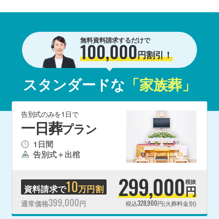
無料資料請求するだけで
100,000
円割引！
スタンダードな
「家族葬」
告別式のみを1日で
一日葬
プラン
1日間
告別式＋出棺
299,000
10
税抜
資料請求で
万円割
円
399,000
328,900
通常価格
円
税込
円(火葬料金別)