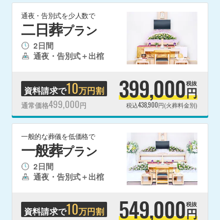
通夜・告別式を少人数で
二日葬
プラン
2日間
通夜・告別式＋出棺
399,000
10
税抜
資料請求で
万円割
円
499,000
438,900
通常価格
円
税込
円(火葬料金別)
一般的な葬儀を低価格で
一般葬
プラン
2日間
通夜・告別式＋出棺
549,000
10
税抜
資料請求で
万円割
円