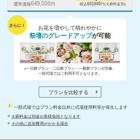
649,000
603,900
通常価格
円
税込
円(火葬料金別)
さらに！
お花を増やして晴れやかに
祭壇のグレードアップ
が可能
※一日葬プラン・二日葬プラン・一般葬プランが対象、
一部式場ではご利用不可となります。
プランを比較する
一部式場ではプラン料金以外に式場使用料等が発生します
火葬料金は別途お客様負担となります
その他に追加費用がかかる場合