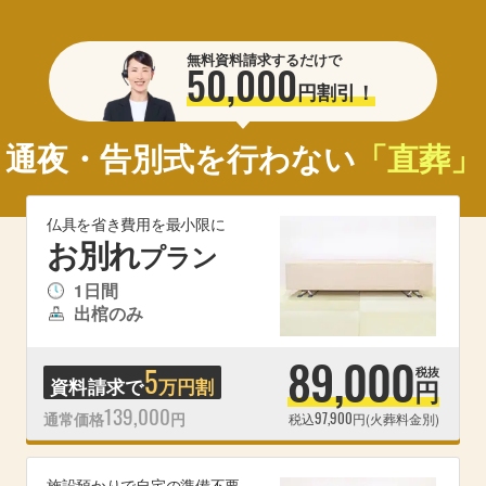
無料資料請求するだけで
50,000
円割引！
通夜・告別式を行わない
「直葬」
仏具を省き費用を最小限に
お別れ
プラン
1日間
出棺のみ
89,000
5
税抜
資料請求で
万円割
円
139,000
97,900
通常価格
円
税込
円(火葬料金別)
施設預かりで自宅の準備不要