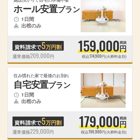
ホール安置
プラン
1日間
出棺のみ
159,000
5
税抜
資料請求で
万円割
円
209,000
174,900
通常価格
円
税込
円(火葬料金別)
住み慣れた家で最後のお別れ
自宅安置
プラン
1日間
出棺のみ
179,000
5
税抜
資料請求で
万円割
円
229,000
196,900
通常価格
円
税込
円(火葬料金別)