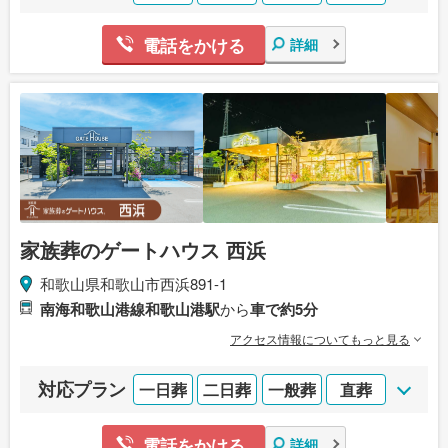
電話をかける
詳細
家族葬のゲートハウス 西浜
和歌山県和歌山市西浜891-1
南海和歌山港線和歌山港駅
から
車で約5分
アクセス情報についてもっと見る
対応プラン
一日葬
二日葬
一般葬
直葬
電話をかける
詳細