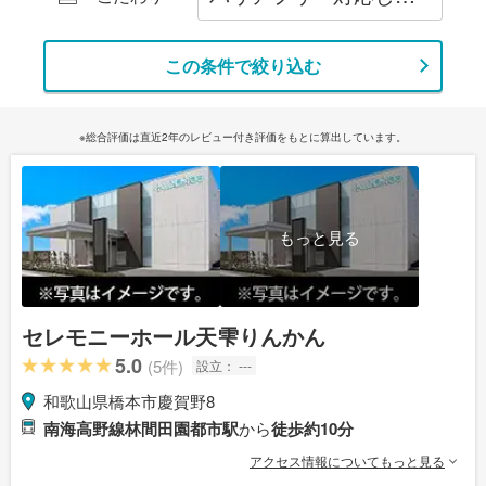
この条件で絞り込む
※総合評価は直近2年のレビュー付き評価をもとに算出しています。
もっと見る
セレモニーホール天雫りんかん
5.0
(5件)
設立：
---
和歌山県橋本市慶賀野8
南海高野線林間田園都市駅
から
徒歩約10分
アクセス情報についてもっと見る