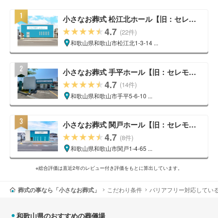
小さなお葬式 松江北ホール【旧：セレモ
ニーハウス 松江北】
4.7
(22件)
和歌山県和歌山市松江北1-3-14 ...
小さなお葬式 手平ホール【旧：セレモニ
ーハウス 手平】
4.7
(14件)
和歌山県和歌山市手平5-6-10 ...
小さなお葬式 関戸ホール【旧：セレモニ
ーハウス 関戸】
4.7
(8件)
和歌山県和歌山市関戸1-4-65 ...
※総合評価は直近2年のレビュー付き評価をもとに算出しています。
葬式の事なら「小さなお葬式」
こだわり条件
バリアフリー対応してい
和歌山県のおすすめの葬儀場