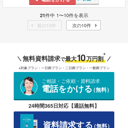
21
件中 1〜10件を表示
前の10件
次の10件
10
※
無料資料請求
最大
万円割
で
※対象プラン：一日葬プラン・二日葬プラン・一般葬プラン
ご相談・ご依頼・資料請求
電話をかける
（無料）
24時間365日対応【通話無料】
資料請求する
（無料）