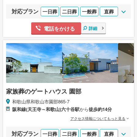
対応プラン
一日葬
二日葬
一般葬
直葬
電話をかける
詳細
家族葬のゲートハウス 園部
和歌山県和歌山市園部865-7
阪和線(天王寺～和歌山)六十谷駅
から
徒歩約14分
アクセス情報についてもっと見る
対応プラン
一日葬
二日葬
一般葬
直葬