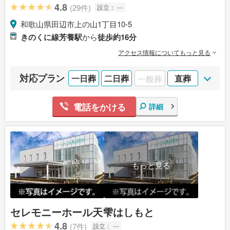
4.8
(29件)
設立：
---
和歌山県田辺市上の山1丁目10-5
きのくに線芳養駅
から
徒歩約16分
アクセス情報についてもっと見る
対応プラン
一日葬
二日葬
一般葬
直葬
電話をかける
詳細
もっと見る
セレモニーホール天雫はしもと
4.8
(7件)
設立：
---