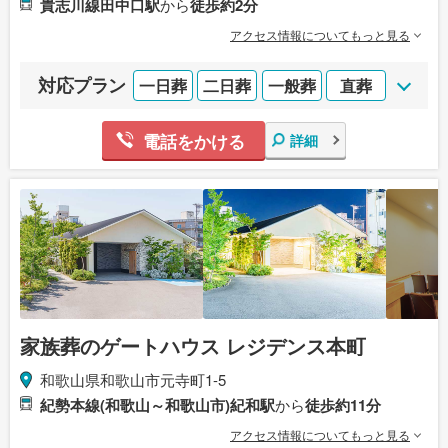
貴志川線田中口駅
から
徒歩約2分
アクセス情報についてもっと見る
対応プラン
一日葬
二日葬
一般葬
直葬
電話をかける
詳細
家族葬のゲートハウス レジデンス本町
和歌山県和歌山市元寺町1-5
紀勢本線(和歌山～和歌山市)紀和駅
から
徒歩約11分
アクセス情報についてもっと見る