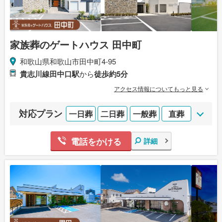
家族葬のゲートハウス 田中町
和歌山県和歌山市田中町4-95
貴志川線田中口駅
から
徒歩約5分
アクセス情報についてもっと見る
対応プラン
一日葬
二日葬
一般葬
直葬
電話をかける
詳細