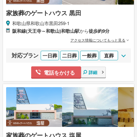
家族葬のゲートハウス 黒田
和歌山県和歌山市黒田259-1
阪和線(天王寺～和歌山)和歌山駅
から
徒歩約9分
アクセス情報についてもっと見る
対応プラン
一日葬
二日葬
一般葬
直葬
電話をかける
詳細
家族葬のゲートハウス 塩屋