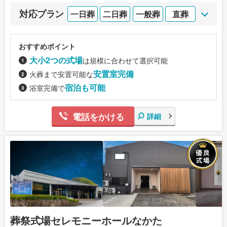
対応プラン
一日葬
二日葬
一般葬
直葬
おすすめポイント
大小2つの式場
は規模に合わせて選択可能
安置室完備
火葬まで安置可能な
宿泊も可能
浴室完備で
電話をかける
詳細
葬祭式場セレモニーホールなかた