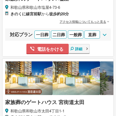
和歌山県和歌山市塩屋4-73-6
きのくに線宮前駅
から
徒歩約20分
アクセス情報についてもっと見る
対応プラン
一日葬
二日葬
一般葬
直葬
電話をかける
詳細
家族葬のゲートハウス 宮街道太田
和歌山県和歌山市太田4丁目1-1