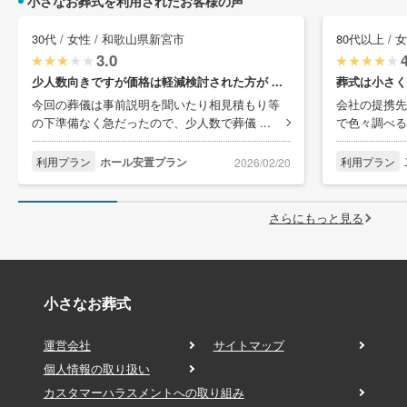
小さなお葬式を利用されたお客様の声
30代 / 女性 / 和歌山県新宮市
80代以上 /
3.0
少人数向きですが価格は軽減検討された方が ...
葬式は小さく
今回の葬儀は事前説明を聞いたり相見積もり等
会社の提携先
の下準備なく急だったので、少人数で葬儀 ...
で色々調べる
利用プラン
ホール安置プラン
利用プラン
2026/02/20
さらにもっと見る
小さなお葬式
運営会社
サイトマップ
個人情報の取り扱い
カスタマーハラスメントへの取り組み