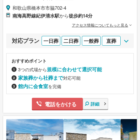
和歌山県橋本市市脇702-4
南海高野線紀伊清水駅
から
徒歩約14分
アクセス情報についてもっと見る
対応プラン
一日葬
二日葬
一般葬
直葬
おすすめポイント
規模に合わせて選択可能
3つの式場から
家族葬から社葬まで
対応可能
館内に会食室
を完備
電話をかける
詳細