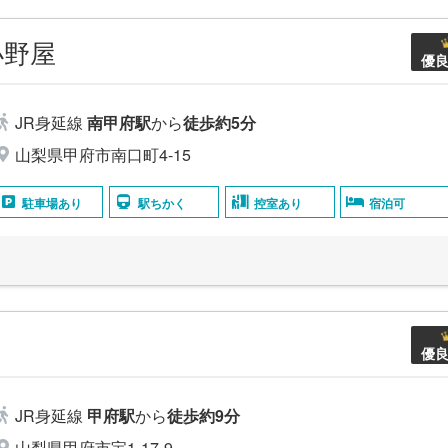
小野屋
優
JR身延線
南甲府駅
から
徒歩約5分
山梨県甲府市南口町4-15
駐車場あり
駅ちかく
控室あり
宿泊可
優
JR身延線
甲府駅
から
徒歩約9分
山梨県甲府市宝1-17-9