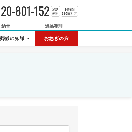
120-801-152
通話
24時間
無料
365日対応
納骨
遺品整理
葬儀の知識
お急ぎの方