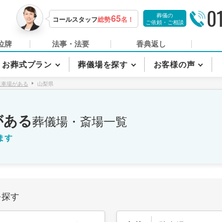
0
葬儀の
65
コールスタッフ
総勢
名！
ご依頼・ご相談
位牌
法事・法要
香典返し
お葬式プラン
葬儀場を探す
お客様の声
駐車場がある
山梨県
がある
葬儀場・斎場一覧
ます
を探す