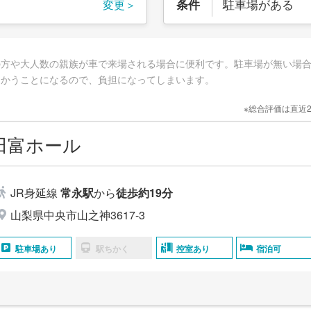
駐車場がある
条件
変更＞
の方や大人数の親族が車で来場される場合に便利です。駐車場が無い場
向かうことになるので、負担になってしまいます。
※総合評価は直近
田富ホール
JR身延線
常永駅
から
徒歩約19分
山梨県中央市山之神3617-3
駐車場あり
駅ちかく
控室あり
宿泊可