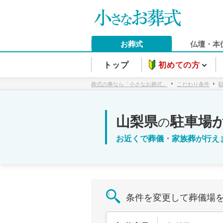
お葬式
仏壇・本
トップ
初めての方
葬式の事なら「小さなお葬式」
こだわり条件
山梨県
駐車場
の
お近くで葬儀・家族葬が行え
条件を変更して葬儀場