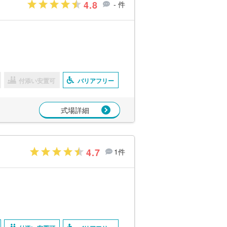
4.8
- 件
付添い安置可
バリアフリー
式場詳細
4.7
1件