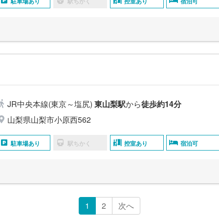
駐車場あり
駅ちかく
控室あり
宿泊可
JR中央本線(東京～塩尻)
東山梨駅
から
徒歩約14分
山梨県山梨市小原西562
駐車場あり
駅ちかく
控室あり
宿泊可
1
2
次へ