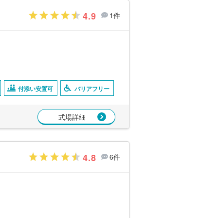
4.9
1件
付添い安置可
バリアフリー
式場詳細
4.8
6件