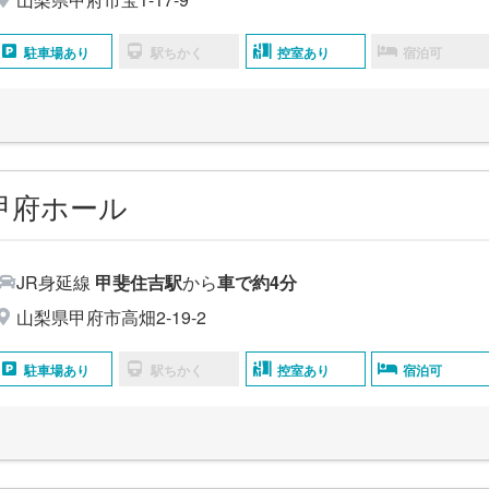
駐車場あり
駅ちかく
控室あり
宿泊可
甲府ホール
JR身延線
甲斐住吉駅
から
車で約4分
山梨県甲府市高畑2-19-2
駐車場あり
駅ちかく
控室あり
宿泊可