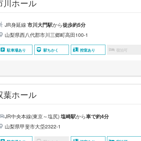
市川ホール
JR身延線
市川大門駅
から
徒歩約5分
山梨県西八代郡市川三郷町高田100-1
駐車場あり
駅ちかく
控室あり
宿泊可
双葉ホール
JR中央本線(東京～塩尻)
塩崎駅
から
車で約4分
山梨県甲斐市大垈2322-1