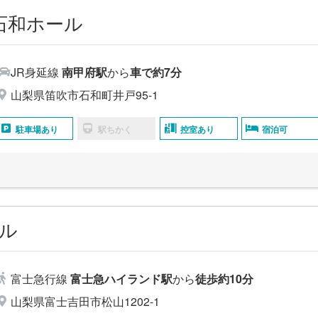
石和ホール
JR身延線
南甲府駅
から
車で約7分
山梨県笛吹市石和町井戸95-1
駐車場あり
駅ちかく
控室あり
宿泊可
ル
富士急行線
富士急ハイランド駅
から
徒歩約10分
山梨県富士吉田市松山1202-1