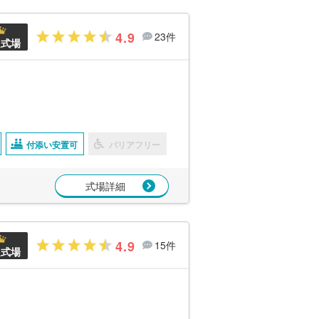
4.9
23件
良式場
付添い安置可
バリアフリー
式場詳細
4.9
15件
良式場