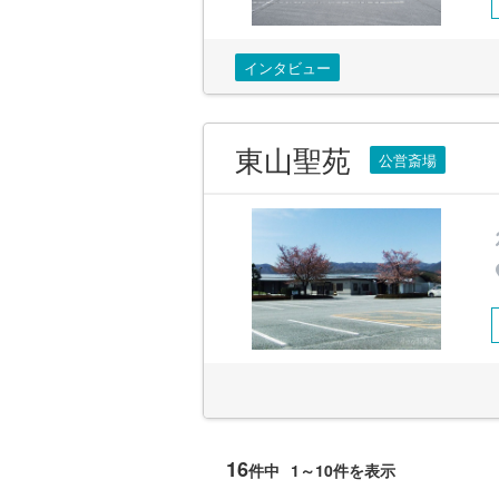
インタビュー
東山聖苑
公営斎場
16
件中
1～10件を表示