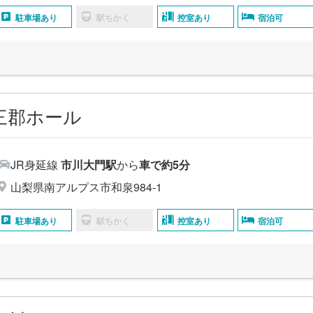
駐車場あり
駅ちかく
控室あり
宿泊可
三郡ホール
JR身延線
市川大門駅
から
車で約5分
山梨県南アルプス市和泉984-1
駐車場あり
駅ちかく
控室あり
宿泊可