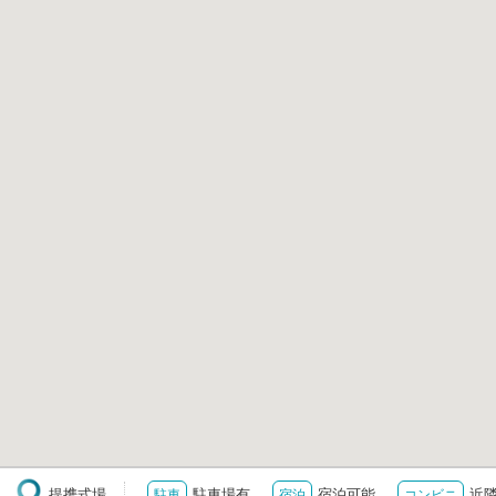
提携式場
駐車場有
宿泊可能
近
駐車
宿泊
コンビニ