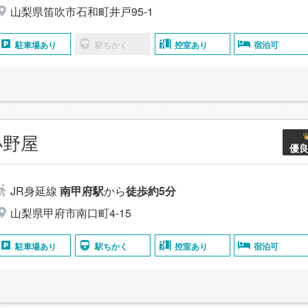
山梨県笛吹市石和町井戸95-1
駐車場あり
駅ちかく
控室あり
宿泊可
小野屋
優
JR身延線
南甲府駅
から
徒歩約5分
山梨県甲府市南口町4-15
駐車場あり
駅ちかく
控室あり
宿泊可