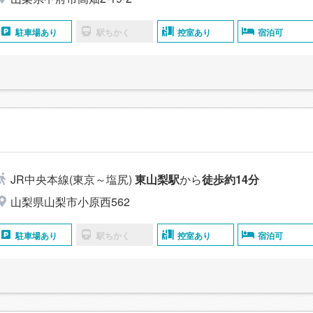
駐車場あり
駅ちかく
控室あり
宿泊可
JR中央本線(東京～塩尻)
東山梨駅
から
徒歩約14分
山梨県山梨市小原西562
駐車場あり
駅ちかく
控室あり
宿泊可