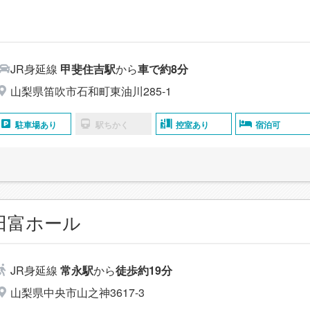
JR身延線
甲斐住吉駅
から
車で約8分
山梨県笛吹市石和町東油川285-1
駐車場あり
駅ちかく
控室あり
宿泊可
田富ホール
JR身延線
常永駅
から
徒歩約19分
山梨県中央市山之神3617-3