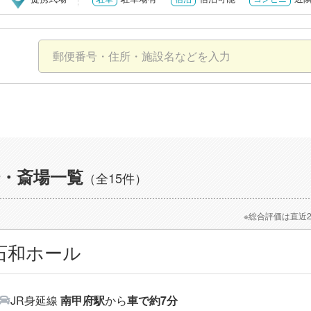
・斎場一覧
（全15件）
※総合評価は直近
石和ホール
JR身延線
南甲府駅
から
車で約7分