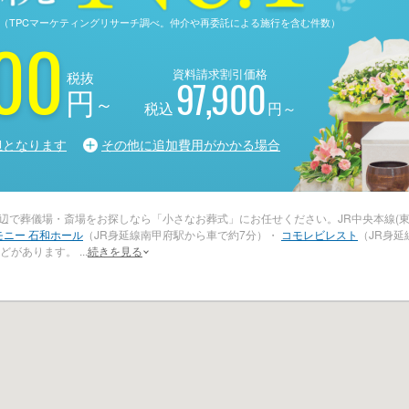
る調査（TPCマーケティングリサーチ調べ。仲介や再委託による施行を含む件数）
00
資料請求割引価格
税抜
97,900
円
～
税込
円～
担となります
その他に追加費用がかかる場合
周辺で葬儀場・斎場をお探しなら「小さなお葬式」にお任せください。JR中央本線(
モニー 石和ホール
（JR身延線南甲府駅から車で約7分）・
コモレビレスト
（JR身
などがあります。
...
続きを見る