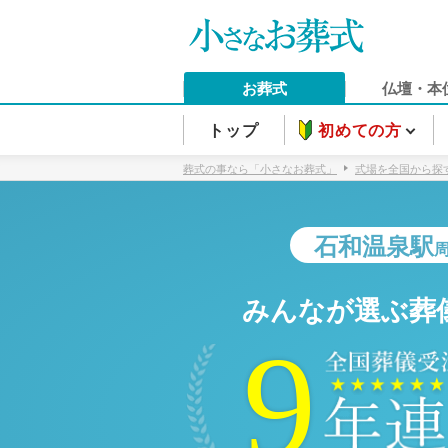
お葬式
仏壇・本
トップ
初めての方
葬式の事なら「小さなお葬式」
式場を全国から探
石和温泉駅
みんなが選ぶ葬
9