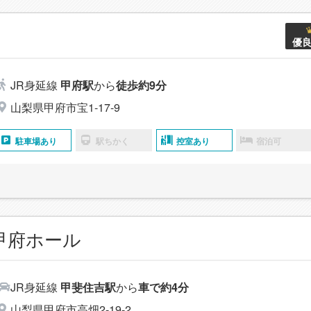
優
JR身延線
甲府駅
から
徒歩約9分
山梨県甲府市宝1-17-9
駐車場あり
駅ちかく
控室あり
宿泊可
甲府ホール
JR身延線
甲斐住吉駅
から
車で約4分
山梨県甲府市高畑2-19-2