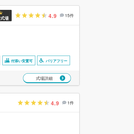
4.9
15件
良式場
付添い安置可
バリアフリー
式場詳細
4.9
1件