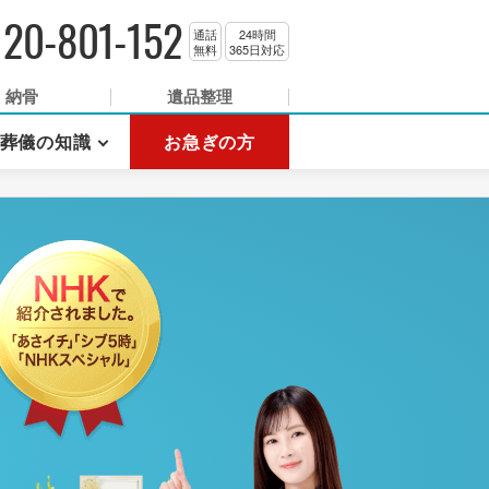
120-801-152
通話
24時間
無料
365日対応
納骨
遺品整理
葬儀の知識
お急ぎの方