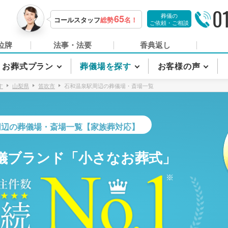
0
葬儀の
65
コールスタッフ
総勢
名！
ご依頼・ご相談
位牌
法事・法要
香典返し
お葬式プラン
葬儀場を探す
お客様の声
す
山梨県
笛吹市
石和温泉駅周辺の葬儀場・斎場一覧
周辺の葬儀場・斎場一覧【家族葬対応】
儀ブランド「小さなお葬式」