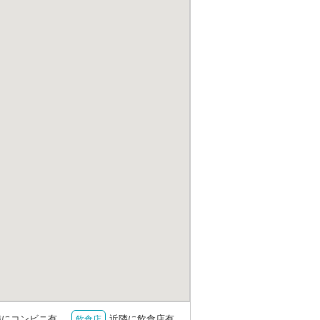
隣にコンビニ有
近隣に飲食店有
飲食店