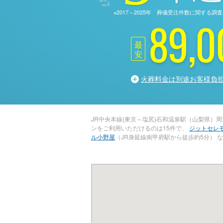
※2017～2025年 葬儀受注件数に関す
89,0
最
安
火葬料金は別途お客様負
JR中央本線(東京～塩尻)石和温泉駅（山梨県）
ンをご利用いただけるのは15件で、
ジットセレ
ル小野屋
（JR身延線南甲府駅から徒歩約5分） 