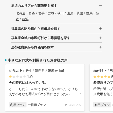
周辺のエリアから葬儀場を探す
北海道
/
青森
/
岩手
/
宮城
/
秋田
/
山形
/
茨城
/
群馬
/
栃
木
/
新潟
福島県の駅沿線から葬儀場を探す
福島県全域の市区町村から葬儀場を探す
全都道府県から葬儀場を探す
小さなお葬式を利用されたお客様の声
80代以上 / 男性 / 福島県大沼郡金山町
80代以上 / 
1.0
今の時代にはあっている。
希望通りのプ
どこにしたらいいのかわからないので、とりあ
希望に近いプ
えず小さなお葬式のCMが目にとまったの ...
加費用も無く
利用プラン
一日葬プラン
利用プラン
2026/03/15