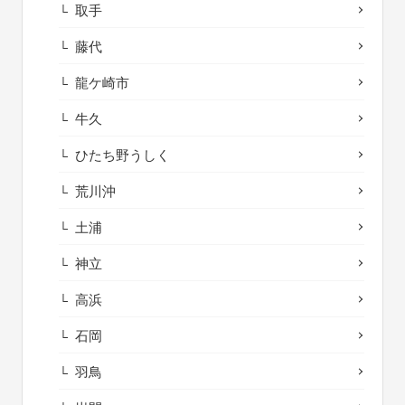
取手
藤代
龍ケ崎市
牛久
ひたち野うしく
荒川沖
土浦
神立
高浜
石岡
羽鳥