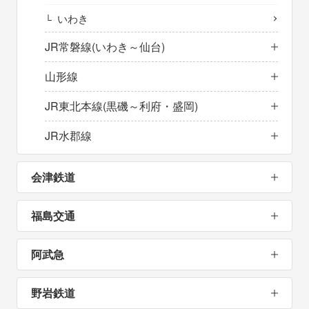
いわき
JR常磐線(いわき～仙台)
山形線
JR東北本線(黒磯～利府・盛岡)
JR水郡線
会津鉄道
福島交通
阿武急
野岩鉄道