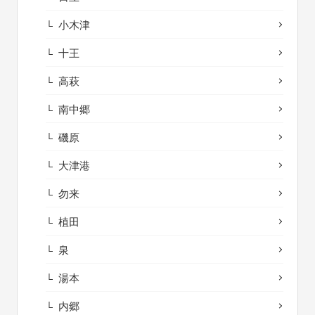
小木津
十王
高萩
南中郷
磯原
大津港
勿来
植田
泉
湯本
内郷