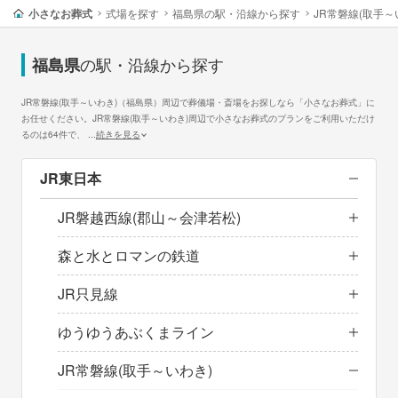
小さなお葬式
式場を探す
福島県の駅・沿線から探す
JR常磐線(取手
の駅・沿線から探す
福島県
JR常磐線(取手～いわき)（福島県）周辺で葬儀場・斎場をお探しなら「小さなお葬式」に
お任せください。JR常磐線(取手～いわき)周辺で小さなお葬式のプランをご利用いただけ
るのは64件で、
...
続きを見る
JR東日本
JR磐越西線(郡山～会津若松)
森と水とロマンの鉄道
JR只見線
ゆうゆうあぶくまライン
JR常磐線(取手～いわき)