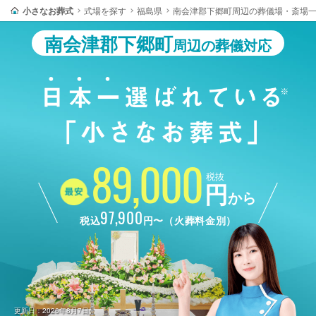
小さなお葬式
式場を探す
福島県
南会津郡下郷町周辺の葬儀場・斎場
南会津郡下郷町
周辺の葬儀対応
89,000
税抜
円
から
97,900
税込
円〜（火葬料金別）
更新日：2026年8月7日