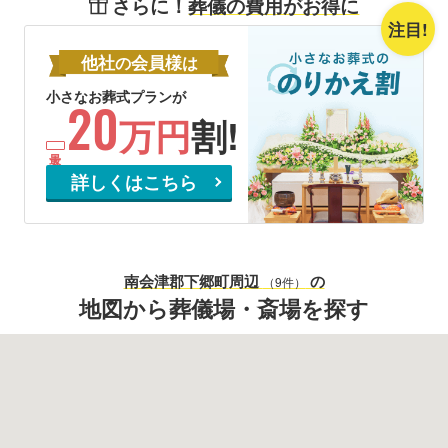
さらに！
葬儀の費用がお得に
注目!
他社
会員様
の
は
小さなお葬式プランが
20
万円
割!
詳しくはこちら
南会津郡下郷町
周辺
の
（9件）
地図から葬儀場・斎場を探す