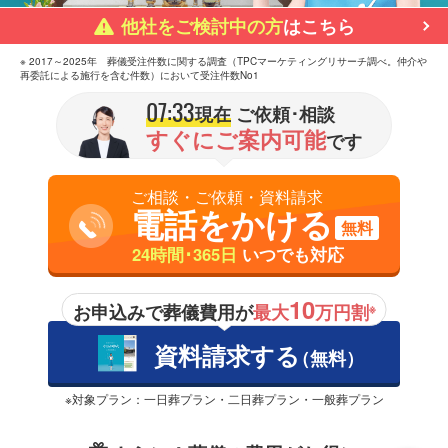
他社をご検討中の方
はこちら
※ 2017～2025年 葬儀受注件数に関する調査（TPCマーケティングリサーチ調べ。仲介や
再委託による施行を含む件数）において受注件数No1
07:33
現在
ご依頼･相談
すぐにご案内可能
です
ご相談・ご依頼・資料請求
電話をかける
無料
24時間･365日
いつでも対応
10
お申込みで葬儀費用が
最大
万円割
※
資料請求する
（無料）
※対象プラン：一日葬プラン・二日葬プラン・一般葬プラン